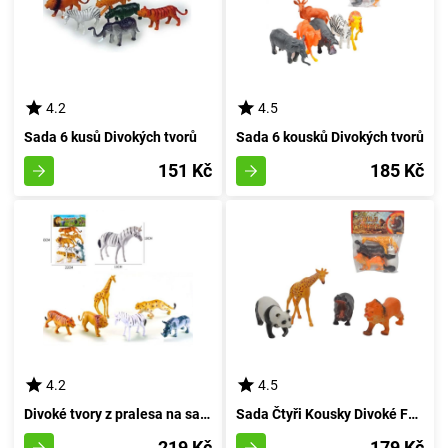
4.2
4.5
Sada 6 kusů Divokých tvorů
Sada 6 kousků Divokých tvorů
151 Kč
185 Kč
4.2
4.5
Divoké tvory z pralesa na safari
Sada Čtyři Kousky Divoké Fauny
219 Kč
179 Kč