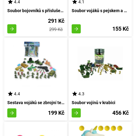
4.4
4.1
Soubor bojovníků s příslušenstvím a vojenskými prostředky
Soubor vojáků s pejskem a příslušenstvím
291 Kč
155 Kč
299 Kč
4.4
4.3
Sestava vojáků se zbrojní technikou + puška na šipky
Soubor vojínů v krabici
199 Kč
456 Kč