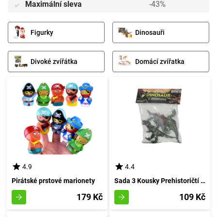
Maximální sleva
-43%
✅
Figurky
Dinosauři
Divoké zvířátka
Domácí zvířatka
4.9
4.4
Pirátské prstové marionety
Sada 3 Kousky Prehistoričtí Jurská Bestie
179 Kč
109 Kč