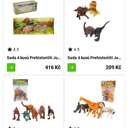
4.5
4.5
Sada 4 kusů Prehistoričtí Jurská Bestie
Sada 4 kusů Prehistoričtí Jurská Doba
416 Kč
209 Kč