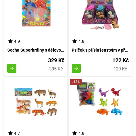
4.9
4.8
Socha Superhrdiny s dělovou zbraní na kuličky
Psiček s příslušenstvím v přenosném pouzdře - purpurový
329 Kč
122 Kč
335 Kč
129 Kč
-12%
4.7
4.8