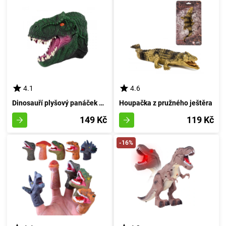
4.1
4.6
Dinosauří plyšový panáček Tyrannosaurus Rex
Houpačka z pružného ještěra
149 Kč
119 Kč
-16%