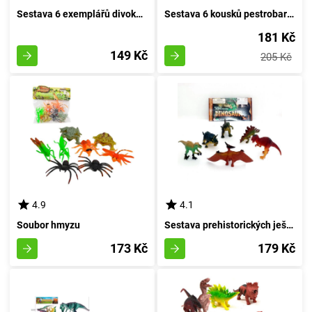
Sestava 6 exemplářů divoké fauny
Sestava 6 kousků pestrobarevných prehistorických ještěrů
181 Kč
149 Kč
205 Kč
4.9
4.1
Soubor hmyzu
Sestava prehistorických ještěrů - 6 kusů
173 Kč
179 Kč