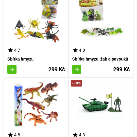
4.7
4.8
Sbírka hmyzu
Sbírka hmyzu, žab a pavouků
299 Kč
299 Kč
-18%
4.8
4.3