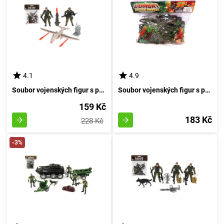
4.1
4.9
Soubor vojenských figur s příslušenstvím a bojovým bezpilotním letounem
Soubor vojenských figur s příslušenstvím a válečnou technikou v obalu
159 Kč
183 Kč
228 Kč
-3%