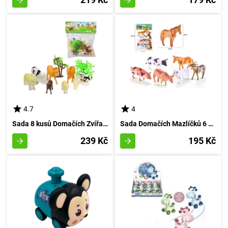
4.7
4
Sada 8 kusů Domačích Zvířat z Venkovské usedlosti
Sada Domačích Mazlíčků 6 Kousků
239 Kč
195 Kč