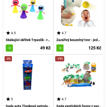
4.5
4.7
Skákající skřítek Trpaslík - rudý
Zazářivý kouzelný tvor - jednorožec
49 Kč
125 Kč
-3%
-19%
5
4.7
Sada auta Tlapková patrola - 3 kusy
Sada exotických fauny z savany s příslušenstvím a podložkou