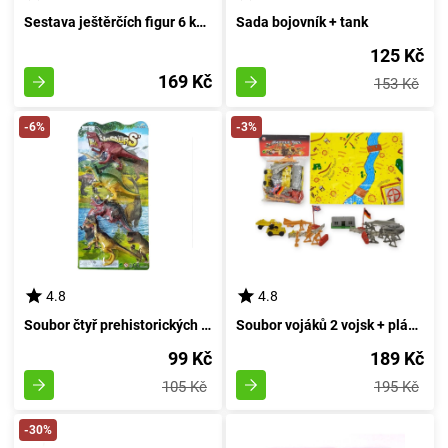
Sestava ještěrčích figur 6 kusů
Sada bojovník + tank
125 Kč
169 Kč
153 Kč
-6%
-3%
4.8
4.8
Soubor čtyř prehistorických ještěrů
Soubor vojáků 2 vojsk + plánek
99 Kč
189 Kč
105 Kč
195 Kč
-30%