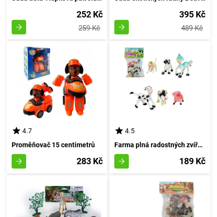
252 Kč
395 Kč
259 Kč
489 Kč
4.7
4.5
Proměňovač 15 centimetrů
Farma plná radostných zvířátek
283 Kč
189 Kč