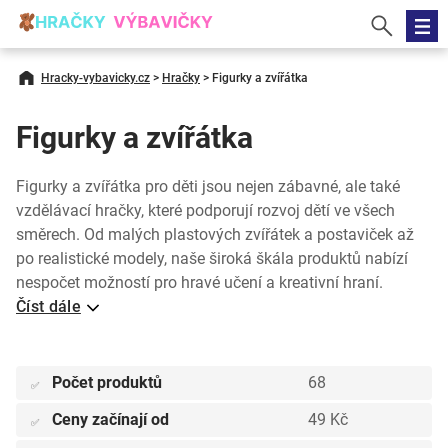
Hracky-vybavicky.cz
>
Hračky
>
Figurky a zvířátka
Figurky a zvířátka
Figurky a zvířátka pro děti jsou nejen zábavné, ale také
vzdělávací hračky, které podporují rozvoj dětí ve všech
směrech. Od malých plastových zvířátek a postaviček až
po realistické modely, naše široká škála produktů nabízí
nespočet možností pro hravé učení a kreativní hraní.
Číst dále
Počet produktů
68
✅
Ceny začínají od
49 Kč
✅