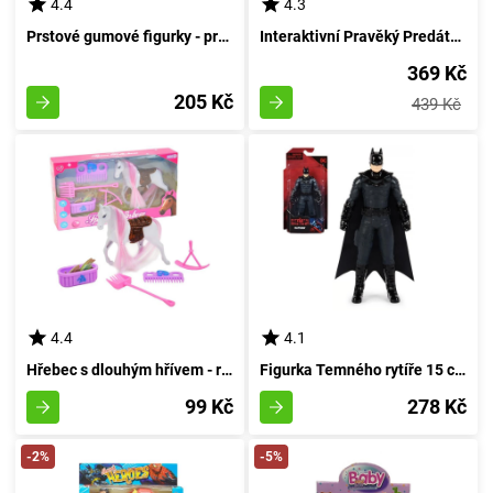
4.4
4.3
Prstové gumové figurky - prehistoričtí obludáři
Interaktivní Pravěký Predátor T-REX s Oslnivým Světlem a Zvukem
369 Kč
205 Kč
439 Kč
4.4
4.1
Hřebec s dlouhým hřívem - růžový
Figurka Temného rytíře 15 cm
99 Kč
278 Kč
-2%
-5%