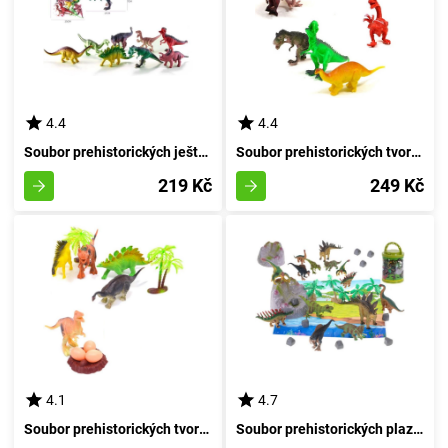
4.4
4.4
Soubor prehistorických ještěrů - 8 kusů
Soubor prehistorických tvorů 8 kusů
219 Kč
249 Kč
4.1
4.7
Soubor prehistorických tvorů s hnízdem
Soubor prehistorických plazů s podložkou a příslušenstvím