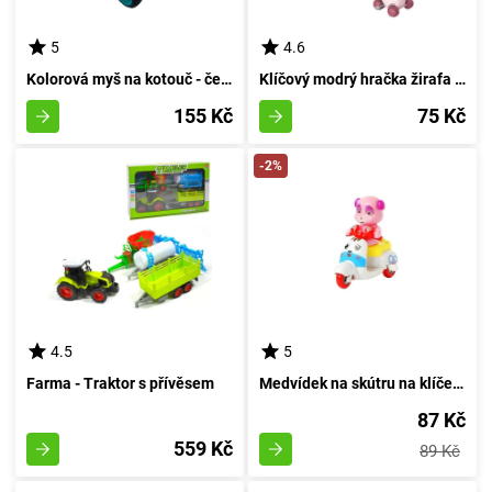
5
4.6
Kolorová myš na kotouč - červená
Klíčový modrý hračka žirafa s barvami
155 Kč
75 Kč
-2%
4.5
5
Farma - Traktor s přívěsem
Medvídek na skútru na klíček - azurový
87 Kč
559 Kč
89 Kč