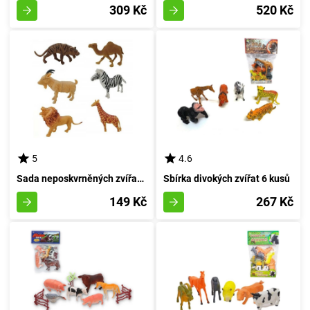
309 Kč
520 Kč
5
4.6
Sada neposkvrněných zvířat 6 kusů
Sbírka divokých zvířat 6 kusů
149 Kč
267 Kč