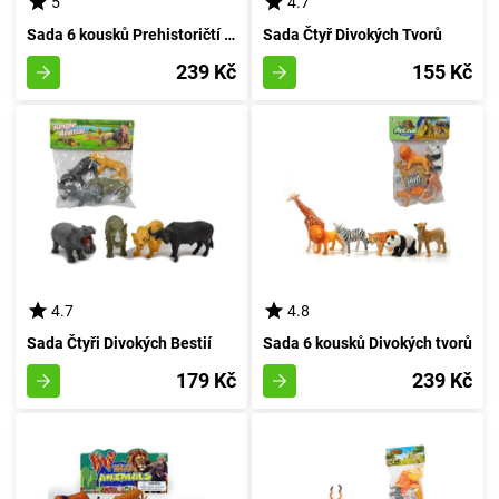
5
4.7
Sada 6 kousků Prehistoričtí Tvorečci v Pytlíku
Sada Čtyř Divokých Tvorů
239 Kč
155 Kč
4.7
4.8
Sada Čtyři Divokých Bestií
Sada 6 kousků Divokých tvorů
179 Kč
239 Kč