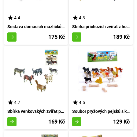
4.4
4.3
Sestava domácích mazlíčků 6 kusů
Sbírka příchozích zvířat z hospodářství
175 Kč
189 Kč
4.7
4.5
Sbírka venkovských zvířat pro domov 6 kusů
Soubor pryžových pejsků s kostičkami
169 Kč
129 Kč