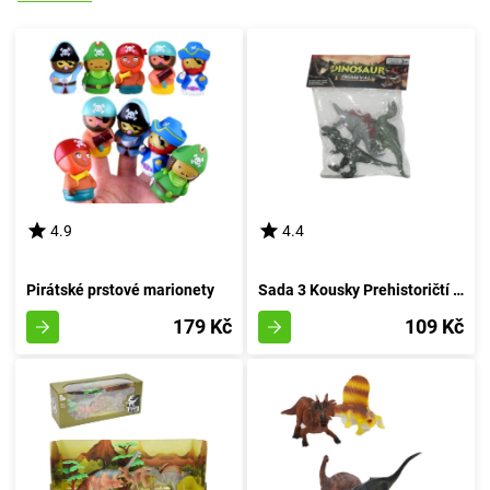
4.9
4.4
Pirátské prstové marionety
Sada 3 Kousky Prehistoričtí Jurská Bestie
179 Kč
109 Kč