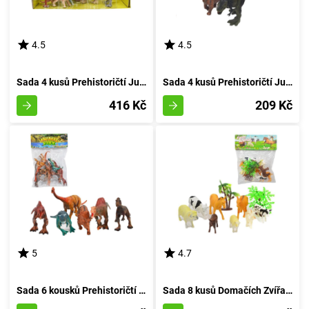
4.5
4.5
Sada 4 kusů Prehistoričtí Jurská Bestie
Sada 4 kusů Prehistoričtí Jurská Doba
416 Kč
209 Kč
5
4.7
Sada 6 kousků Prehistoričtí Tvorečci v Pytlíku
Sada 8 kusů Domačích Zvířat z Venkovské usedlosti