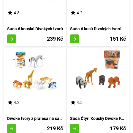
4.8
4.2
Sada 6 kousků Divokých tvorů
Sada 6 kusů Divokých tvorů
239 Kč
151 Kč
4.2
4.5
Divoké tvory z pralesa na safari
Sada Čtyři Kousky Divoké Fauny
219 Kč
179 Kč