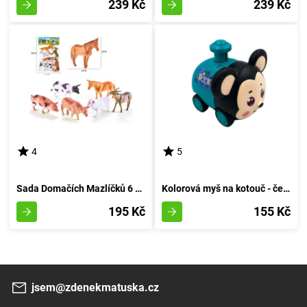
239 Kč
239 Kč
4
5
Sada Domačích Mazlíčků 6 Kousků
Kolorová myš na kotouč - červená
195 Kč
155 Kč
jsem@zdenekmatuska.cz