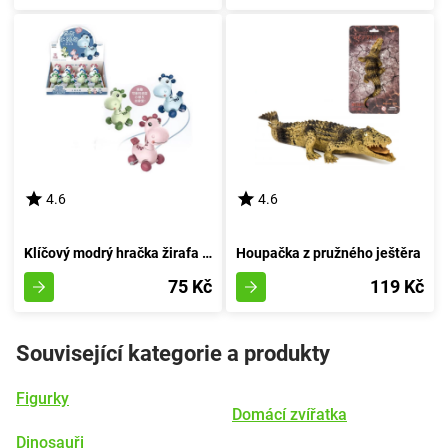
4.6
4.6
Klíčový modrý hračka žirafa s barvami
Houpačka z pružného ještěra
75 Kč
119 Kč
Související kategorie a produkty
Figurky
Domácí zvířatka
Dinosauři