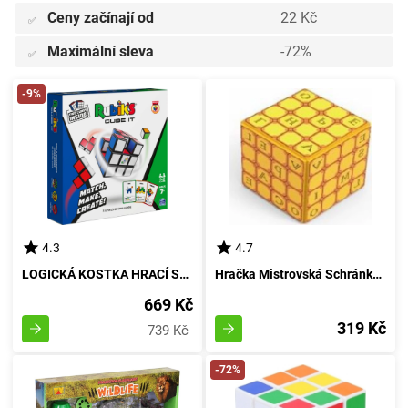
Ceny začínají od
22 Kč
✅
Maximální sleva
-72%
✅
-9%
4.3
4.7
LOGICKÁ KOSTKA HRACÍ SMYSL PRO DĚTI
Hračka Mistrovská Schránka Puzzlu
669 Kč
319 Kč
739 Kč
-72%