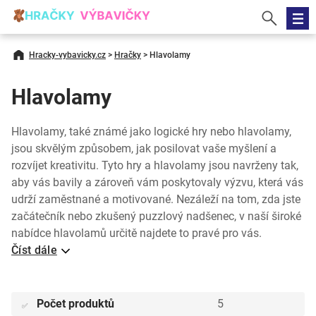
Hracky-vybavicky.cz
>
Hračky
>
Hlavolamy
Hlavolamy
Hlavolamy, také známé jako logické hry nebo hlavolamy,
jsou skvělým způsobem, jak posilovat vaše myšlení a
rozvíjet kreativitu. Tyto hry a hlavolamy jsou navrženy tak,
aby vás bavily a zároveň vám poskytovaly výzvu, která vás
udrží zaměstnané a motivované. Nezáleží na tom, zda jste
začátečník nebo zkušený puzzlový nadšenec, v naší široké
nabídce hlavolamů určitě najdete to pravé pro vás.
Číst dále
Počet produktů
5
✅