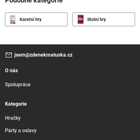
Podobné kategorie
Karetní hry
Stolní hry
jsem@zdenekmatuska.cz
O nás
Spolupráce
Kategorie
Hračky
Párty a oslavy