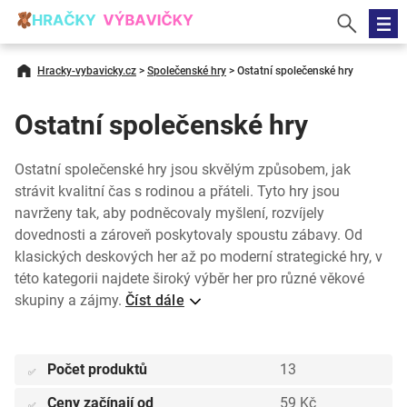
Hracky-vybavicky.cz
>
Společenské hry
>
Ostatní společenské hry
Ostatní společenské hry
Ostatní společenské hry jsou skvělým způsobem, jak
strávit kvalitní čas s rodinou a přáteli. Tyto hry jsou
navrženy tak, aby podněcovaly myšlení, rozvíjely
dovednosti a zároveň poskytovaly spoustu zábavy. Od
klasických deskových her až po moderní strategické hry, v
této kategorii najdete široký výběr her pro různé věkové
skupiny a zájmy.
Číst dále
Počet produktů
13
✅
Ceny začínají od
59 Kč
✅