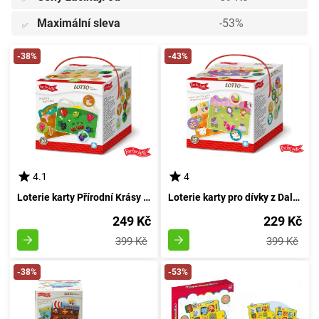
Maximální sleva
-53%
✅
-38%
-43%
4.1
4
Loterie karty Přírodní Krásy Země Dálkové
Loterie karty pro dívky z Daleké Země
249 Kč
229 Kč
399 Kč
399 Kč
-38%
-53%