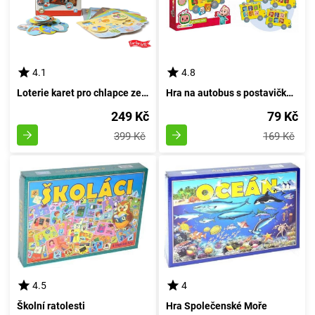
4.1
4.8
Loterie karet pro chlapce ze Země dalekých dobrodružství
Hra na autobus s postavičkami z Cocomelonu - Bingo Město
249 Kč
79 Kč
399 Kč
169 Kč
4.5
4
Školní ratolesti
Hra Společenské Moře