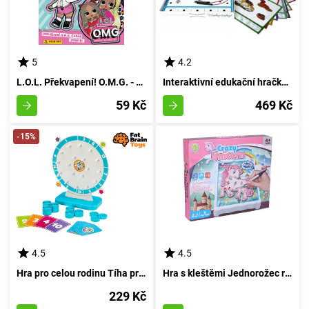
5
4.2
L.O.L. Překvapení! O.M.G. - albařka
Interaktivní edukační hračka - Zvířecí svět 1
59 Kč
469 Kč
-15%
4.5
4.5
Hra pro celou rodinu Tíha pro to
Hra s kleštěmi Jednorožec rozměrů 18x15 cm
229 Kč