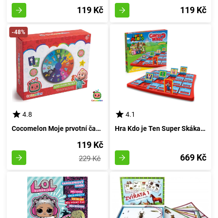
119 Kč
119 Kč
-48%
4.8
4.1
Cocomelon Moje prvotní časomíra
Hra Kdo je Ten Super Skákající Přítel
119 Kč
669 Kč
229 Kč