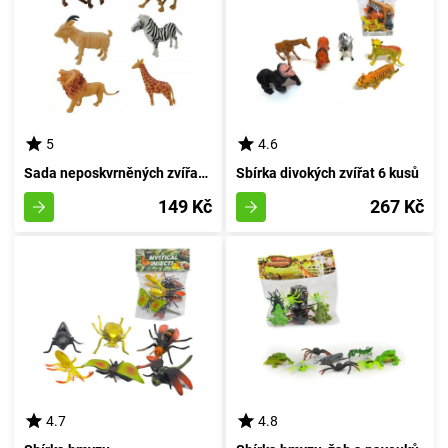
5
4.6
Sada neposkvrněných zvířat 6 kusů
Sbírka divokých zvířat 6 kusů
149 Kč
267 Kč
4.7
4.8