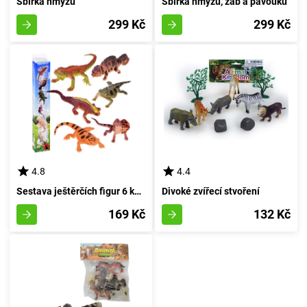
Sbírka hmyzu
Sbírka hmyzu, žab a pavouků
299 Kč
299 Kč
4.8
4.4
Sestava ještěrčích figur 6 kusů
Divoké zvířecí stvoření
169 Kč
132 Kč