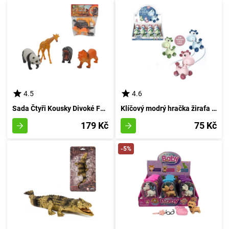
4.5
4.6
Sada Čtyři Kousky Divoké Fauny
Klíčový modrý hračka žirafa s barvami
179 Kč
75 Kč
-5%