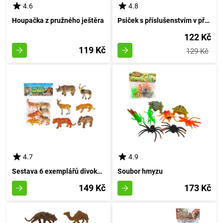
4.6
4.8
Houpačka z pružného ještěra
Psiček s příslušenstvím v přenosném pouzdře - purpurový
122 Kč
119 Kč
129 Kč
4.7
4.9
Sestava 6 exemplářů divoké fauny
Soubor hmyzu
149 Kč
173 Kč