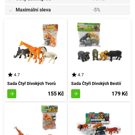
Maximální sleva
-5%
✅
4.7
4.7
Sada Čtyř Divokých Tvorů
Sada Čtyři Divokých Bestií
155 Kč
179 Kč