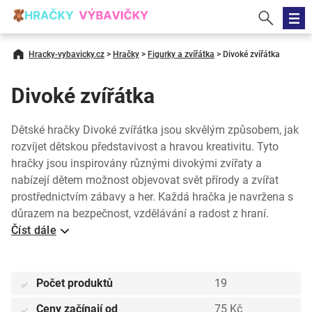
Hracky-vybavicky.cz
>
Hračky
>
Figurky a zvířátka
>
Divoké zvířátka
Divoké zvířátka
Dětské hračky Divoké zvířátka jsou skvělým způsobem, jak
rozvíjet dětskou představivost a hravou kreativitu. Tyto
hračky jsou inspirovány různými divokými zvířaty a
nabízejí dětem možnost objevovat svět přírody a zvířat
prostřednictvím zábavy a her. Každá hračka je navržena s
důrazem na bezpečnost, vzdělávání a radost z hraní.
Číst dále
Počet produktů
19
✅
Ceny začínají od
75 Kč
✅