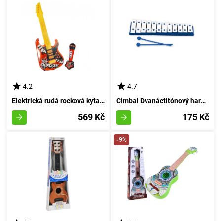
4.2
4.7
Elektrická rudá rocková kytarová sada s mikrofonem
Cimbal Dvanáctitónový harmonizační nástroj
569 Kč
175 Kč
-9%