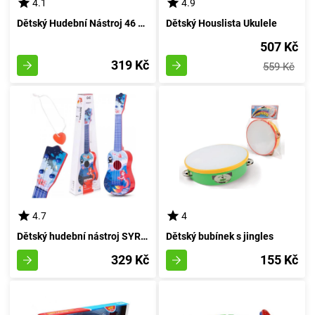
4.1
4.9
Dětský Hudební Nástroj 46 cm
Dětský Houslista Ukulele
507 Kč
319 Kč
559 Kč
4.7
4
Dětský hudební nástroj SYRENKA 54 cm
Dětský bubínek s jingles
329 Kč
155 Kč