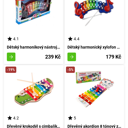
4.1
4.4
Dětský harmonikový nástroj s 8 tóny
Dětský harmonický xylofon se 8 tóny
239 Kč
179 Kč
-19%
-5%
4.2
5
Dřevěný krokodýl s cimbalíky pro malé děti
Dřevěný akordion 8 tónový zvířecí motiv - kachnička