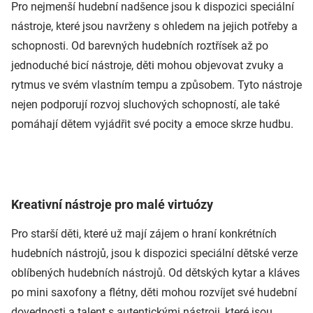
Pro nejmenší hudební nadšence jsou k dispozici speciální
nástroje, které jsou navrženy s ohledem na jejich potřeby a
schopnosti. Od barevných hudebních roztřísek až po
jednoduché bicí nástroje, děti mohou objevovat zvuky a
rytmus ve svém vlastním tempu a způsobem. Tyto nástroje
nejen podporují rozvoj sluchových schopností, ale také
pomáhají dětem vyjádřit své pocity a emoce skrze hudbu.
Kreativní nástroje pro malé virtuózy
Pro starší děti, které už mají zájem o hraní konkrétních
hudebních nástrojů, jsou k dispozici speciální dětské verze
oblíbených hudebních nástrojů. Od dětských kytar a kláves
po mini saxofony a flétny, děti mohou rozvíjet své hudební
dovednosti a talent s autentickými nástroji, které jsou