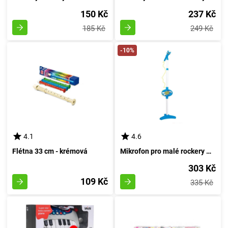
150 Kč
237 Kč
185 Kč
249 Kč
-10%
4.1
4.6
Flétna 33 cm - krémová
Mikrofon pro malé rockery Modrý Hudební Superhvězda
303 Kč
109 Kč
335 Kč