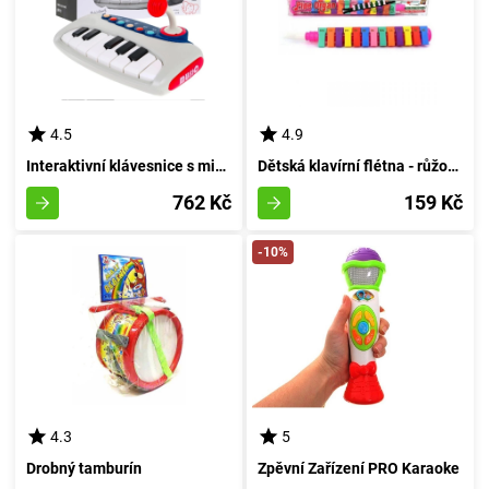
4.5
4.9
Interaktivní klávesnice s mikrofonem pro nejmenší
Dětská klavírní flétna - růžová
762 Kč
159 Kč
-10%
4.3
5
Drobný tamburín
Zpěvní Zařízení PRO Karaoke