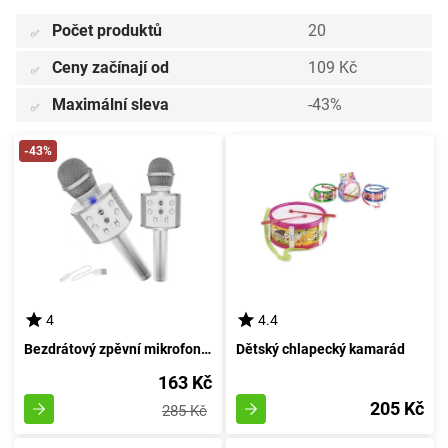
Počet produktů
20
✅
Ceny začínají od
109 Kč
✅
Maximální sleva
-43%
✅
-43%
4
4.4
Bezdrátový zpěvní mikrofon stříbrné barvy
Dětský chlapecký kamarád
163 Kč
205 Kč
285 Kč