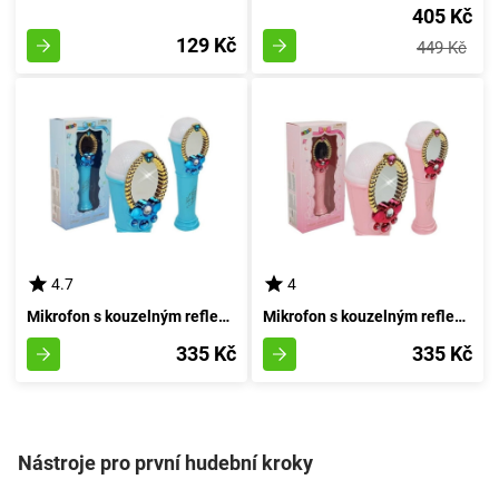
405 Kč
129 Kč
449 Kč
4.7
4
Mikrofon s kouzelným reflektorem a světlem pro USB, modrý
Mikrofon s kouzelným reflektorem a světlem přes USB v odstínu růžové
335 Kč
335 Kč
Nástroje pro první hudební kroky