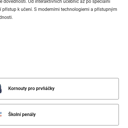
 dovedností. Od interaktivních učebnic až po speciální
vní přístup k učení. S moderními technologiemi a přístupným
nosti.
Kornouty pro prvňáčky
Školní penály