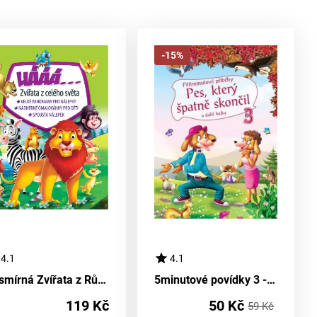
-15%
4.1
4.1
Vesmírná Zvířata z Různých Koutů Světa
5minutové povídky 3 - Feneček, jenž nevyšel dobře
119 Kč
50 Kč
59 Kč