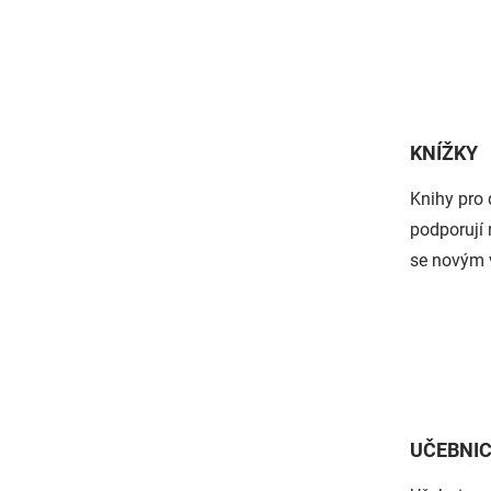
KNÍŽKY
Knihy pro 
podporují 
se novým 
UČEBNI