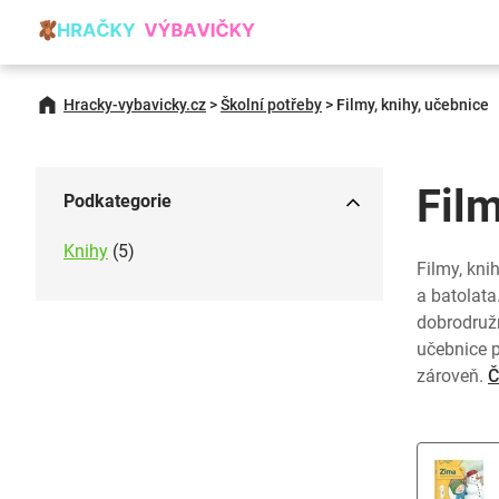
Hracky-vybavicky.cz
>
Školní potřeby
>
Filmy, knihy, učebnice
Film
Podkategorie
Knihy
(5)
Filmy, kni
a batolata
dobrodružn
učebnice p
zároveň.
Č