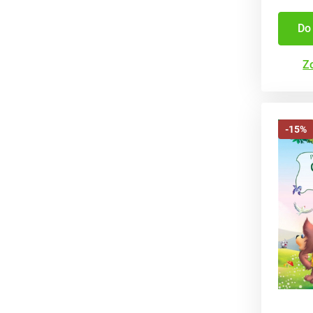
Do
Zo
-15%