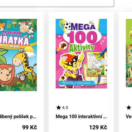
4.5
Můj oblíbený pelíšek pro miminka
Mega 100 interaktivní sady s samolepkami PUMA
99 Kč
129 Kč