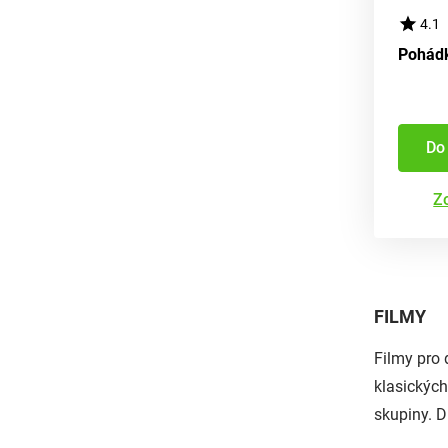
4.1
Do
Zo
FILMY
Filmy pro
klasických
skupiny. D