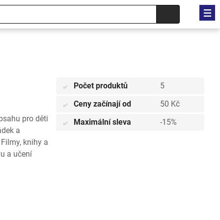
Počet produktů
5
✅
Ceny začínají od
50 Kč
✅
obsahu pro děti
Maximální sleva
-15%
✅
ádek a
Filmy, knihy a
vu a učení