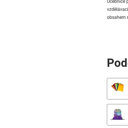
Učebnice p
vzdělávací
obsahem m
Pod