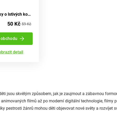
Pohádky o lstivých kočkách a jiné vyprávěnky - 5 minutové kousky
50 Kč
59 Kč
 obchodu
brazit detail
 děti jsou skvělým způsobem, jak je zaujmout a zábavnou formo
 animovaných filmů až po moderní digitální technologie, filmy p
íky pestrosti žánrů mohou děti objevovat nové světy a rozvíjet sv