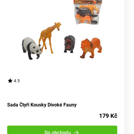
4.5
Sada Čtyři Kousky Divoké Fauny
179 Kč
Do obchodu