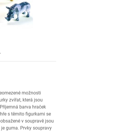
y
í neomezené možnosti
rky zvířat, která jsou
. Příjemná barva hraček
 hře s těmito figurkami se
ky obsažené v soupravě jsou
m je guma. Prvky soupravy