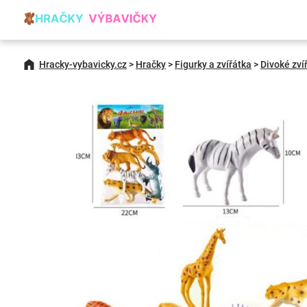
Hracky-vybavicky.cz
>
Hračky
>
Figurky a zvířátka
>
Divoké zví