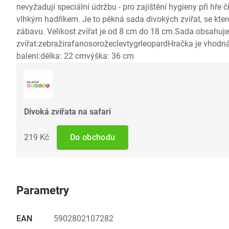
nevyžadují speciální údržbu - pro zajištění hygieny při hře 
vlhkým hadříkem. Je to pěkná sada divokých zvířat, se ktero
zábavu. Velikost zvířat je od 8 cm do 18 cm.Sada obsahuje
zvířat:zebražirafanosorožeclevtygrleopardHračka je vhodná
balení:délka: 22 cmvýška: 36 cm
Divoká zvířata na safari
219 Kč
Do obchodu
Parametry
EAN
5902802107282