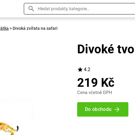
řátka
>
Divoká zvířata na safari
Divoké tvo
4.2
219 Kč
Cena včetně DPH
Do obchodu