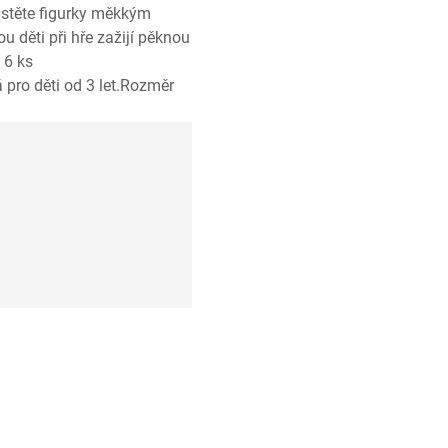
čistěte figurky měkkým
u děti při hře zažijí pěknou
 6 ks
 pro děti od 3 let.Rozměr