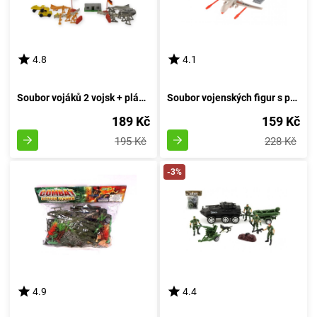
4.8
4.1
Soubor vojáků 2 vojsk + plánek
Soubor vojenských figur s příslušenstvím a bojovým bezpilotním letounem
189 Kč
159 Kč
195 Kč
228 Kč
-3%
4.9
4.4