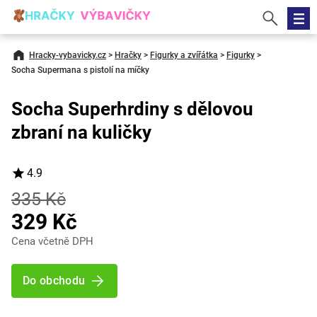
Hracky-vybavicky.cz
>
Hračky
>
Figurky a zvířátka
>
Figurky
>
Socha Supermana s pistolí na míčky
Socha Superhrdiny s dělovou
zbraní na kuličky
4.9
335 Kč
329 Kč
Cena včetně DPH
Do obchodu