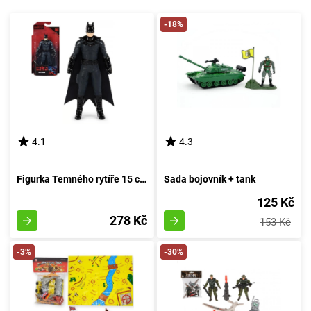
-18%
4.1
4.3
Figurka Temného rytíře 15 cm
Sada bojovník + tank
125 Kč
278 Kč
153 Kč
-3%
-30%