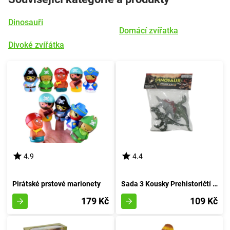
Dinosauři
Domácí zvířatka
Divoké zvířátka
4.9
4.4
Pirátské prstové marionety
Sada 3 Kousky Prehistoričtí Jurská Bestie
179 Kč
109 Kč