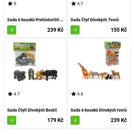
5
4.7
Sada 6 kousků Prehistoričtí Tvorečci v Pytlíku
Sada Čtyř Divokých Tvorů
239 Kč
155 Kč
4.7
4.8
Sada Čtyři Divokých Bestií
Sada 6 kousků Divokých tvorů
179 Kč
239 Kč