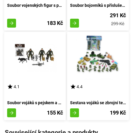
Soubor vojenských figur s příslušenstvím a válečnou technikou v obalu
Soubor bojovníků s příslušenstvím a vojenskými prostředky
291 Kč
183 Kč
299 Kč
4.1
4.4
Soubor vojáků s pejskem a příslušenstvím
Sestava vojáků se zbrojní technikou + puška na šipky
155 Kč
199 Kč
Související kategorie a produkty