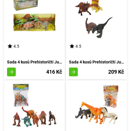
4.5
4.5
Sada 4 kusů Prehistoričtí Jurská Bestie
Sada 4 kusů Prehistoričtí Jurská Doba
416 Kč
209 Kč