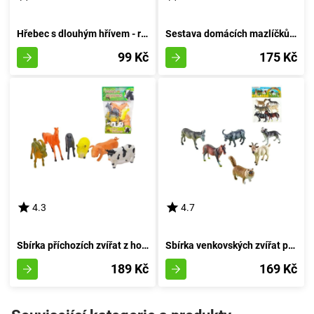
Hřebec s dlouhým hřívem - růžový
Sestava domácích mazlíčků 6 kusů
99 Kč
175 Kč
4.3
4.7
Sbírka příchozích zvířat z hospodářství
Sbírka venkovských zvířat pro domov 6 kusů
189 Kč
169 Kč