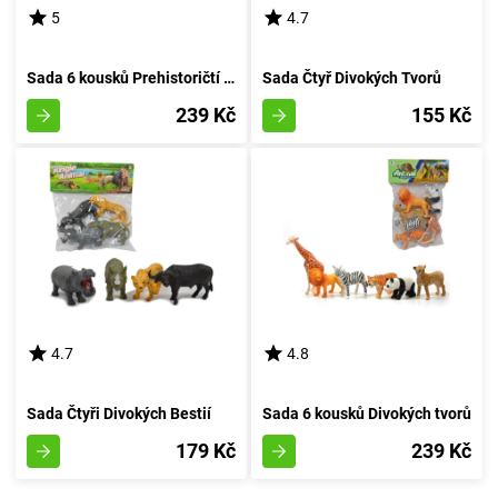
5
4.7
Sada 6 kousků Prehistoričtí Tvorečci v Pytlíku
Sada Čtyř Divokých Tvorů
239 Kč
155 Kč
4.7
4.8
Sada Čtyři Divokých Bestií
Sada 6 kousků Divokých tvorů
179 Kč
239 Kč