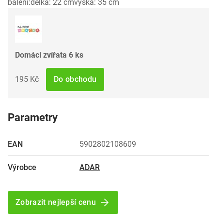
balení:délka: 22 cmvýška: 35 cm
Domácí zvířata 6 ks
195 Kč
Do obchodu
Parametry
EAN
5902802108609
Výrobce
ADAR
Zobrazit nejlepší cenu