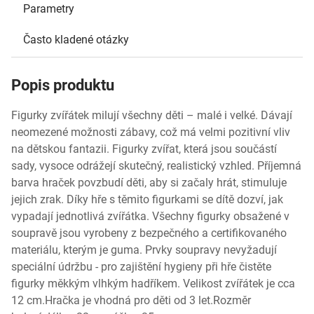
Parametry
Často kladené otázky
Popis produktu
Figurky zvířátek milují všechny děti – malé i velké. Dávají
neomezené možnosti zábavy, což má velmi pozitivní vliv
na dětskou fantazii. Figurky zvířat, která jsou součástí
sady, vysoce odrážejí skutečný, realistický vzhled. Příjemná
barva hraček povzbudí děti, aby si začaly hrát, stimuluje
jejich zrak. Díky hře s těmito figurkami se dítě dozví, jak
vypadají jednotlivá zvířátka. Všechny figurky obsažené v
soupravě jsou vyrobeny z bezpečného a certifikovaného
materiálu, kterým je guma. Prvky soupravy nevyžadují
speciální údržbu - pro zajištění hygieny při hře čistěte
figurky měkkým vlhkým hadříkem. Velikost zvířátek je cca
12 cm.Hračka je vhodná pro děti od 3 let.Rozměr