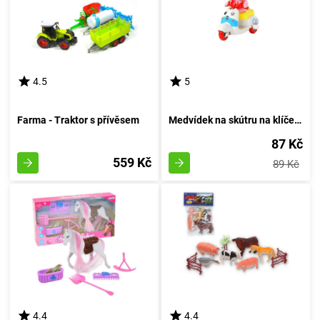
4.5
5
Farma - Traktor s přívěsem
Medvídek na skútru na klíček - azurový
87 Kč
559 Kč
89 Kč
4.4
4.4