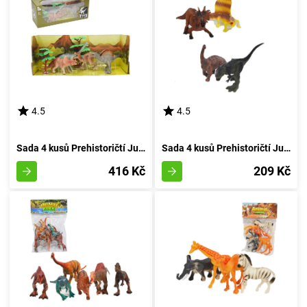
4.5
4.5
Sada 4 kusů Prehistoričtí Jurská Bestie
Sada 4 kusů Prehistoričtí Jurská Doba
416 Kč
209 Kč