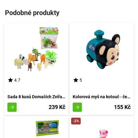
Podobné produkty
4.7
5
Sada 8 kusů Domačích Zvířat z Venkovské usedlosti
Kolorová myš na kotouč - červená
239 Kč
155 Kč
-2%