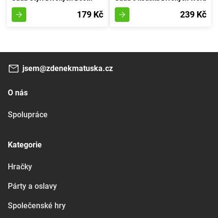
179 Kč
239 Kč
jsem@zdenekmatuska.cz
O nás
Spolupráce
Kategorie
Hračky
Párty a oslavy
Společenské hry