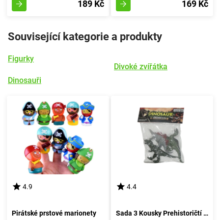
189 Kč
169 Kč
Související kategorie a produkty
Figurky
Divoké zvířátka
Dinosauři
4.9
4.4
Pirátské prstové marionety
Sada 3 Kousky Prehistoričtí Jurská Bestie