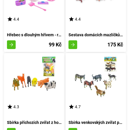
4.4
4.4
Hřebec s dlouhým hřívem - růžový
Sestava domácích mazlíčků 6 kusů
99 Kč
175 Kč
4.3
4.7
Sbírka příchozích zvířat z hospodářství
Sbírka venkovských zvířat pro domov 6 kusů