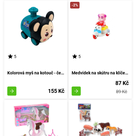
-2%
5
5
Kolorová myš na kotouč - červená
Medvídek na skútru na klíček - azurový
87 Kč
155 Kč
89 Kč