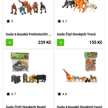
5
4.7
Sada 6 kousků Prehistoričtí Tvorečci v Pytlíku
Sada Čtyř Divokých Tvorů
239 Kč
155 Kč
4.7
4.8
Sada Čtyři Divokých Bestií
Sada 6 kousků Divokých tvorů