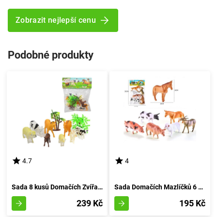
Zobrazit nejlepší cenu
Podobné produkty
4.7
4
Sada 8 kusů Domačích Zvířat z Venkovské usedlosti
Sada Domačích Mazlíčků 6 Kousků
239 Kč
195 Kč