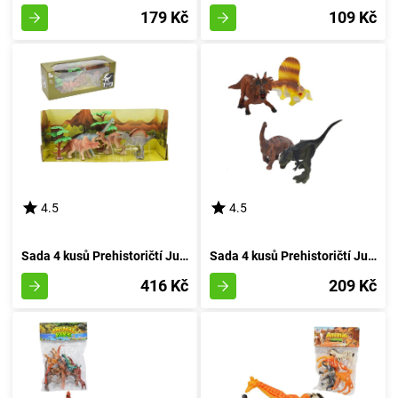
179 Kč
109 Kč
4.5
4.5
Sada 4 kusů Prehistoričtí Jurská Bestie
Sada 4 kusů Prehistoričtí Jurská Doba
416 Kč
209 Kč