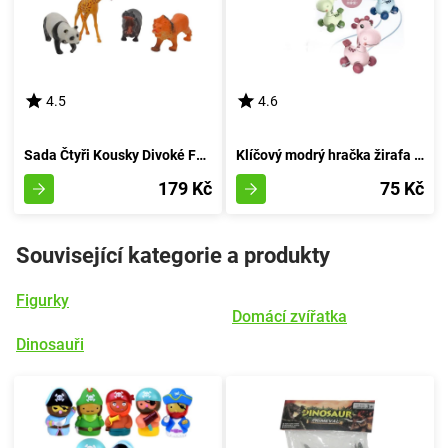
4.5
4.6
Sada Čtyři Kousky Divoké Fauny
Klíčový modrý hračka žirafa s barvami
179 Kč
75 Kč
Související kategorie a produkty
Figurky
Domácí zvířatka
Dinosauři