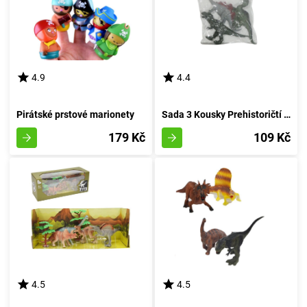
4.9
4.4
Pirátské prstové marionety
Sada 3 Kousky Prehistoričtí Jurská Bestie
179 Kč
109 Kč
4.5
4.5