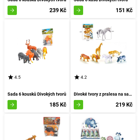
239 Kč
151 Kč
4.5
4.2
Sada 6 kousků Divokých tvorů
Divoké tvory z pralesa na safari
185 Kč
219 Kč