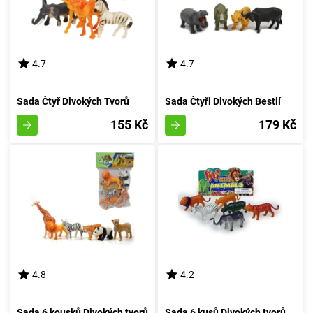
4.7
4.7
Sada Čtyř Divokých Tvorů
Sada Čtyři Divokých Bestií
155 Kč
179 Kč
4.8
4.2
Sada 6 kousků Divokých tvorů
Sada 6 kusů Divokých tvorů