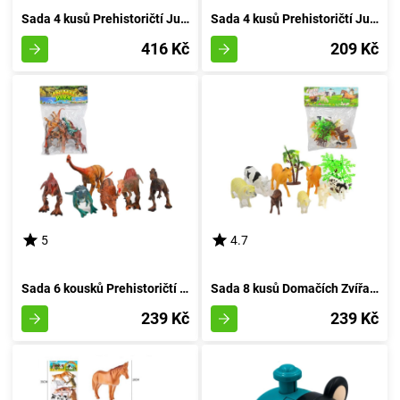
Sada 4 kusů Prehistoričtí Jurská Bestie
Sada 4 kusů Prehistoričtí Jurská Doba
416 Kč
209 Kč
5
4.7
Sada 6 kousků Prehistoričtí Tvorečci v Pytlíku
Sada 8 kusů Domačích Zvířat z Venkovské usedlosti
239 Kč
239 Kč