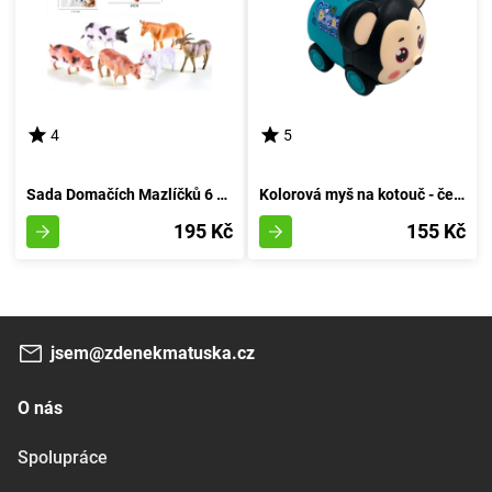
4
5
Sada Domačích Mazlíčků 6 Kousků
Kolorová myš na kotouč - červená
195 Kč
155 Kč
jsem@zdenekmatuska.cz
O nás
Spolupráce