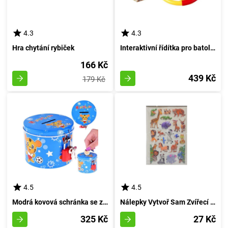
4.3
4.3
Hra chytání rybiček
Interaktivní řídítka pro batolata s zvukovými a světelnými efekty
166 Kč
439 Kč
179 Kč
4.5
4.5
Modrá kovová schránka se zámkem na zavěšení
Nálepky Vytvoř Sam Zvířecí Obrázky
325 Kč
27 Kč