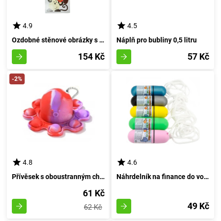
4.9
4.5
Ozdobné stěnové obrázky s opicemi
Náplň pro bubliny 0,5 litru
154 Kč
57 Kč
-2%
4.8
4.6
Přívěsek s oboustranným chobotem - Klikatelný tlakový panel
Náhrdelník na finance do vodního prostředí - azurový
61 Kč
49 Kč
62 Kč