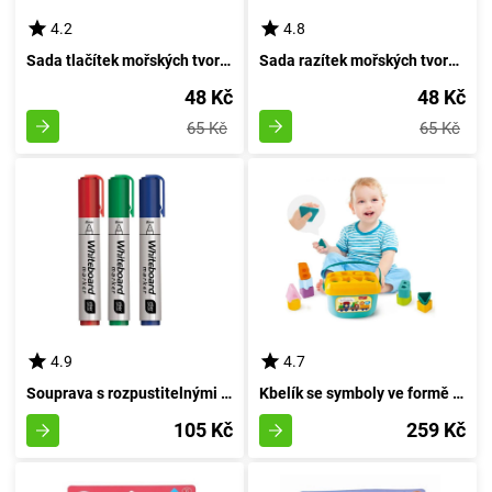
4.2
4.8
Sada tlačítek mořských tvorů - azurová
Sada razítek mořských tvorů - karmínová
48 Kč
48 Kč
65 Kč
65 Kč
4.9
4.7
Souprava s rozpustitelnými hřebíčky
Kbelík se symboly ve formě písmen
105 Kč
259 Kč