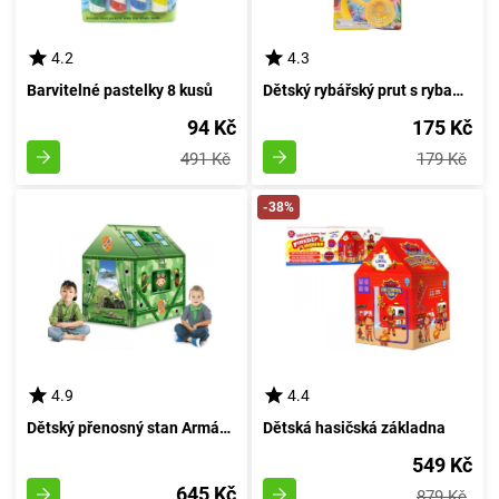
4.2
4.3
Barvitelné pastelky 8 kusů
Dětský rybářský prut s rybami a loďkou
94 Kč
175 Kč
491 Kč
179 Kč
-38%
4.9
4.4
Dětský přenosný stan Armádní obydlí
Dětská hasičská základna
549 Kč
645 Kč
879 Kč