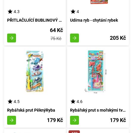
4.3
4
PŘITLAČUJÍCÍ BUBLINOVÝ TOČIČ - přívěsek
Udírna ryb - chytání rybek
64 Kč
205 Kč
75 Kč
4.5
4.6
Rybářská prut PěknýRyba
Rybářský prut s mořskými tvory
179 Kč
179 Kč