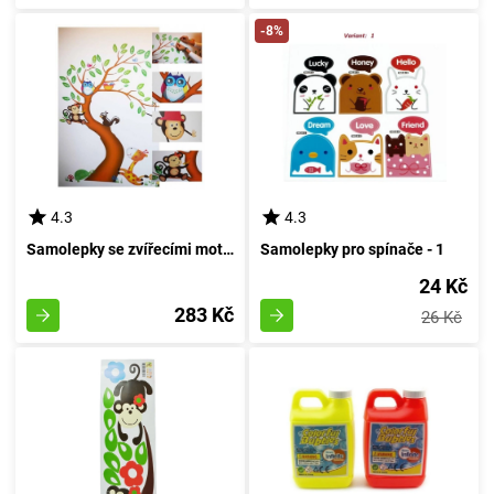
-8%
4.3
4.3
Samolepky se zvířecími motivy pro výzdobu stěn
Samolepky pro spínače - 1
24 Kč
283 Kč
26 Kč