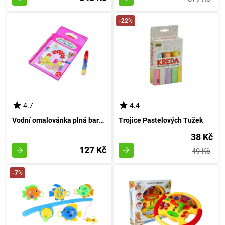
-22%
4.7
4.4
Vodní omalovánka plná barev - Víla motýlů
Trojice Pastelových Tužek
38 Kč
127 Kč
49 Kč
-7%