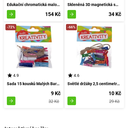
Edukační chromatická malovanka pixely - figurky
Skleněná 3D magnetická směska
154 Kč
34 Kč
-72%
-66%
4.9
4.6
Sada 15 kousků Malých Barevných Sponků, délka 3,5 centimetru, s provázkem
Světlé držáky 2,5 centimetru, 25 kousků + šňůrka
9 Kč
10 Kč
32 Kč
29 Kč