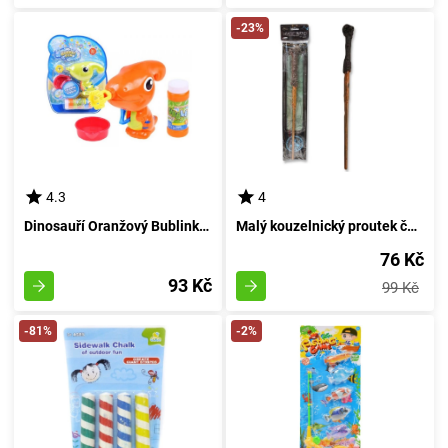
-23%
4.3
4
Dinosauří Oranžový Bublinkovač
Malý kouzelnický proutek čarovníka
76 Kč
93 Kč
99 Kč
-81%
-2%