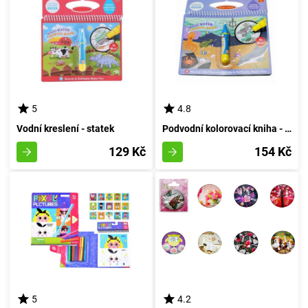
5
4.8
Vodní kreslení - statek
Podvodní kolorovací kniha - mořský svět
129 Kč
154 Kč
5
4.2