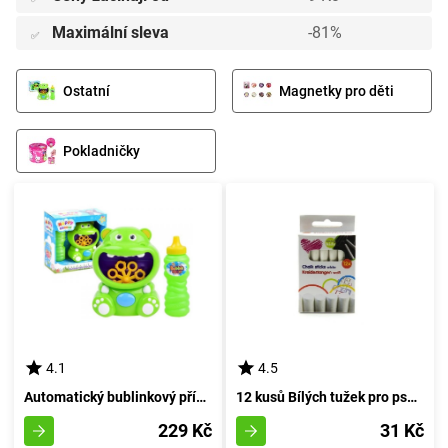
Maximální sleva
-81%
✅
Ostatní
Magnetky pro děti
Pokladničky
4.1
4.5
Automatický bublinkový přístroj Hroch
12 kusů Bílých tužek pro psaní
229 Kč
31 Kč