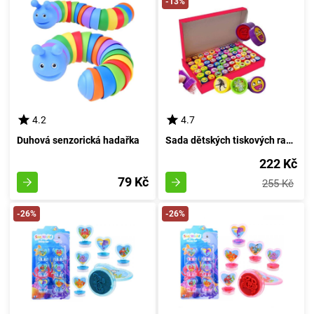
-13%
4.2
4.7
Duhová senzorická hadařka
Sada dětských tiskových razítek 60 kusů
222 Kč
79 Kč
255 Kč
-26%
-26%