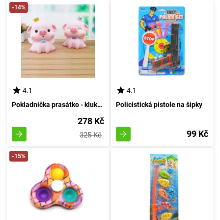
-14%
4.1
4.1
Pokladnička prasátko - klukáč
Policistická pistole na šipky
278 Kč
99 Kč
325 Kč
-15%