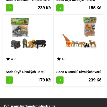
239 Kč
155 Kč
4.7
4.8
Sada Čtyři Divokých Bestií
Sada 6 kousků Divokých tvorů
179 Kč
239 Kč
jsem@zdenekmatuska.cz