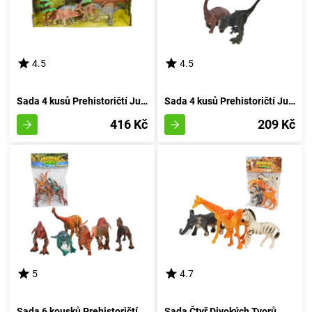
4.5
4.5
Sada 4 kusů Prehistoričtí Jurská Bestie
Sada 4 kusů Prehistoričtí Jurská Doba
416 Kč
209 Kč
5
4.7
Sada 6 kousků Prehistoričtí Tvorečci v Pytlíku
Sada Čtyř Divokých Tvorů