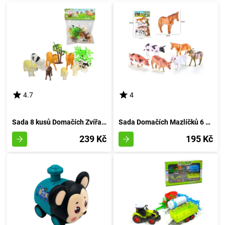
4.7
4
Sada 8 kusů Domačích Zvířat z Venkovské usedlosti
Sada Domačích Mazlíčků 6 Kousků
239 Kč
195 Kč