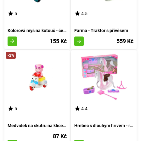
5
4.5
Kolorová myš na kotouč - červená
Farma - Traktor s přívěsem
155 Kč
559 Kč
-2%
5
4.4
Medvídek na skútru na klíček - azurový
Hřebec s dlouhým hřívem - růžový
87 Kč