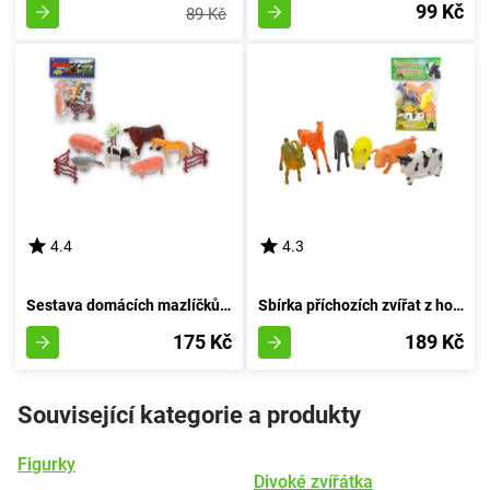
99 Kč
89 Kč
4.4
4.3
Sestava domácích mazlíčků 6 kusů
Sbírka příchozích zvířat z hospodářství
175 Kč
189 Kč
Související kategorie a produkty
Figurky
Divoké zvířátka