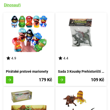
Dinosauři
4.9
4.4
Pirátské prstové marionety
Sada 3 Kousky Prehistoričtí Jurská Bestie
179 Kč
109 Kč