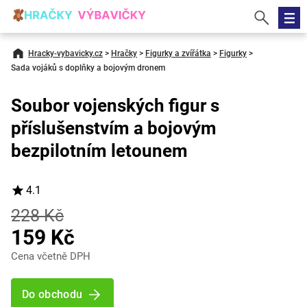
Hracky-vybavicky.cz
>
Hračky
>
Figurky a zvířátka
>
Figurky
>
Sada vojáků s doplňky a bojovým dronem
Soubor vojenských figur s
příslušenstvím a bojovým
bezpilotním letounem
4.1
228 Kč
159 Kč
Cena včetně DPH
Do obchodu