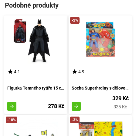
Podobné produkty
-2%
4.1
4.9
Figurka Temného rytíře 15 cm
Socha Superhrdiny s dělovou zbraní na kuličky
329 Kč
278 Kč
335 Kč
-18%
-3%