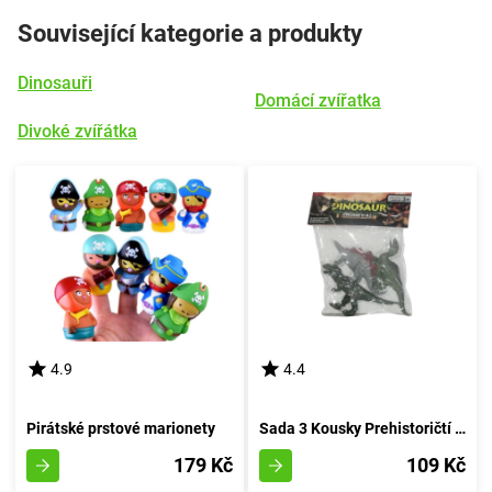
Související kategorie a produkty
Dinosauři
Domácí zvířatka
Divoké zvířátka
4.9
4.4
Pirátské prstové marionety
Sada 3 Kousky Prehistoričtí Jurská Bestie
179 Kč
109 Kč