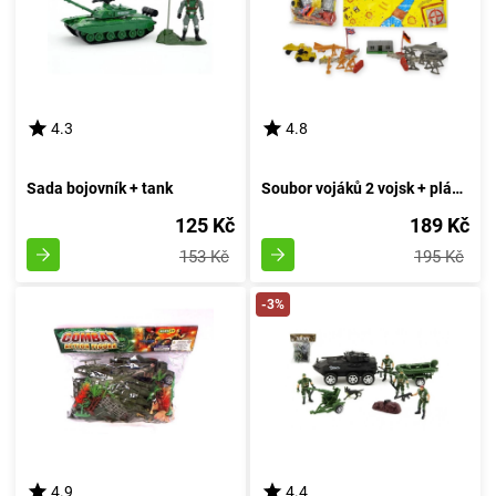
4.3
4.8
Sada bojovník + tank
Soubor vojáků 2 vojsk + plánek
125 Kč
189 Kč
153 Kč
195 Kč
-3%
4.9
4.4