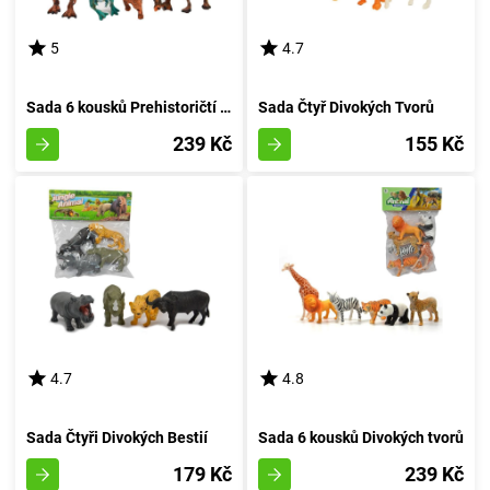
5
4.7
Sada 6 kousků Prehistoričtí Tvorečci v Pytlíku
Sada Čtyř Divokých Tvorů
239 Kč
155 Kč
4.7
4.8
Sada Čtyři Divokých Bestií
Sada 6 kousků Divokých tvorů
179 Kč
239 Kč