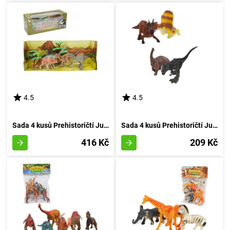
4.5
4.5
Sada 4 kusů Prehistoričtí Jurská Bestie
Sada 4 kusů Prehistoričtí Jurská Doba
416 Kč
209 Kč