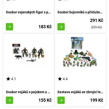
Soubor vojenských figur s příslušenstvím a válečnou technikou v obalu
Soubor bojovníků s příslušenstvím a vojenskými prostředky
291 Kč
183 Kč
299 Kč
4.1
4.4
Soubor vojáků s pejskem a příslušenstvím
Sestava vojáků se zbrojní technikou + puška na šipky
155 Kč
199 Kč