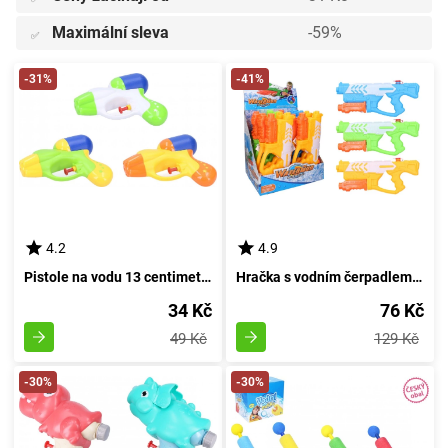
Maximální sleva
-59%
✅
-31%
-41%
4.2
4.9
Pistole na vodu 13 centimetrů
Hračka s vodním čerpadlem o délce 34 centimetrů
34 Kč
76 Kč
49 Kč
129 Kč
-30%
-30%