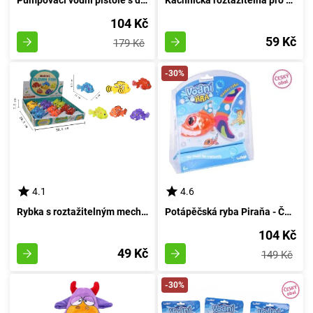
104 Kč
59 Kč
179 Kč
-30%
4.1
4.6
Rybka s roztažitelným mechanismem 11 cm
Potápěčská ryba Piraňa - Český obal
104 Kč
49 Kč
149 Kč
-30%