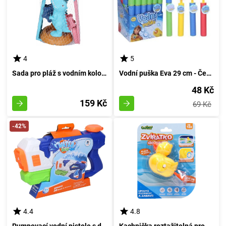
4
5
Sada pro pláž s vodním kolotočem ve tvaru dinosaura 28 cm
Vodní puška Eva 29 cm - České balení
48 Kč
159 Kč
69 Kč
-42%
4.4
4.8
Pumpovací vodní pistole s délkou 30 centimetrů a objemem 650 mililitrů
Kachnička roztažitelná pro vanu 11 cm - české balení