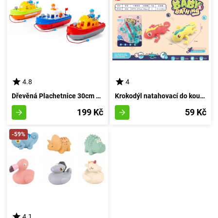
4.8
4
Dřevěná Plachetnice 30cm od Polesie
Krokodýl natahovací do koupelny délky 14 cm
199 Kč
59 Kč
-59%
4.1