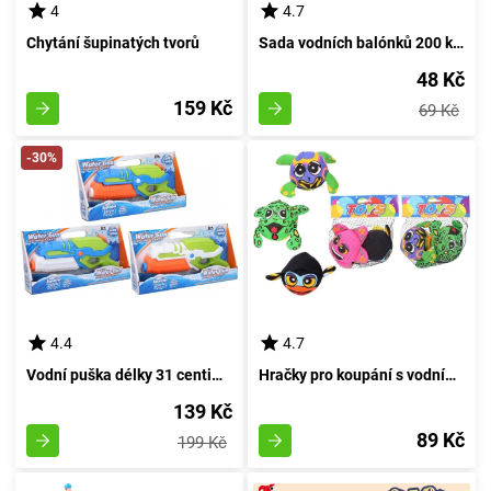
4
4.7
Chytání šupinatých tvorů
Sada vodních balónků 200 kusů - Český obal
48 Kč
159 Kč
69 Kč
-30%
4.4
4.7
Vodní puška délky 31 centimetrů
Hračky pro koupání s vodními tvory 2 kusy
139 Kč
89 Kč
199 Kč