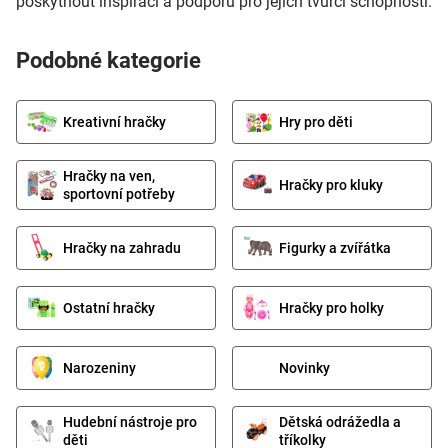
poskytnout inspiraci a podporu pro jejich tvůrčí schopnosti.
Podobné kategorie
Kreativní hračky
Hry pro děti
Hračky na ven,
Hračky pro kluky
sportovní potřeby
Hračky na zahradu
Figurky a zvířátka
Ostatní hračky
Hračky pro holky
Narozeniny
Novinky
Hudební nástroje pro
Dětská odrážedla a
děti
tříkolky