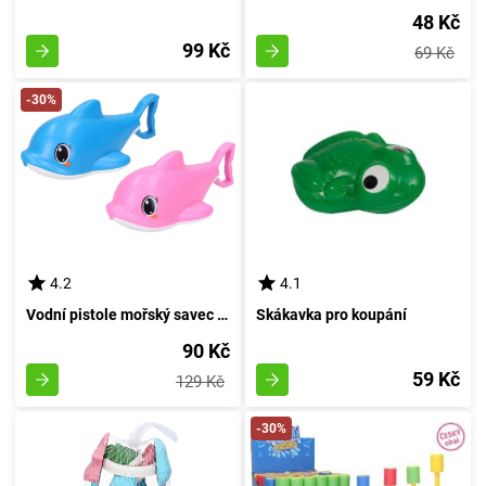
48 Kč
99 Kč
69 Kč
-30%
4.2
4.1
Vodní pistole mořský savec 20 cm
Skákavka pro koupání
90 Kč
59 Kč
129 Kč
-30%