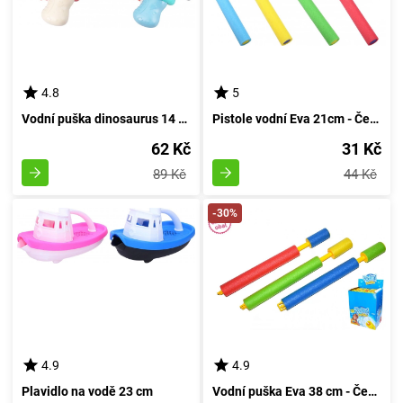
4.8
5
Vodní puška dinosaurus 14 cm
Pistole vodní Eva 21cm - České balení - Vodní pištola Eva 21cm - České obalí
62 Kč
31 Kč
89 Kč
44 Kč
-30%
4.9
4.9
Plavidlo na vodě 23 cm
Vodní puška Eva 38 cm - České balení