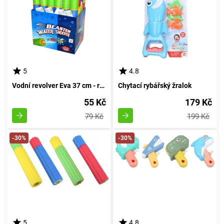
5
4.8
Vodní revolver Eva 37 cm - robustní
Chytací rybářský žralok
55 Kč
179 Kč
79 Kč
199 Kč
-30%
-30%
5
4.8