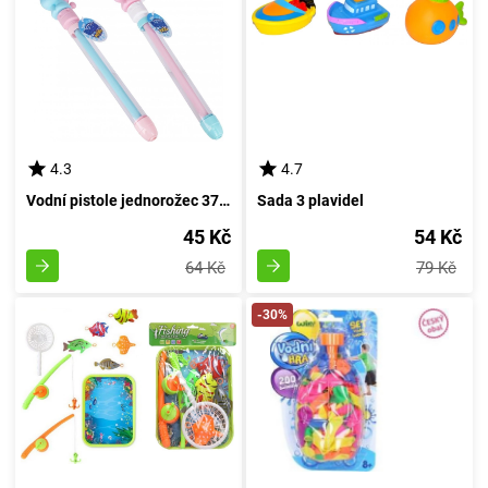
4.3
4.7
Vodní pistole jednorožec 37 cm - Český obal
Sada 3 plavidel
45 Kč
54 Kč
64 Kč
79 Kč
-30%