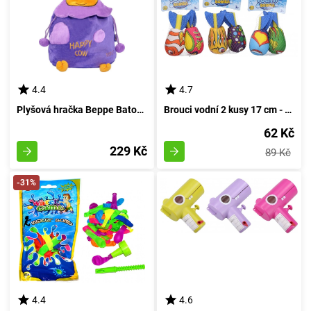
4.4
4.7
Plyšová hračka Beppe Batoh - Měkká hračka kravička
Brouci vodní 2 kusy 17 cm - České obaly
62 Kč
229 Kč
89 Kč
-31%
4.4
4.6