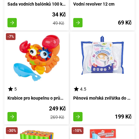
Sada vodních balónků 100 kousků
Vodní revolver 12 cm
34 Kč
69 Kč
49 Kč
-7%
5
4.5
Krabice pro koupelnu o průměru 20 centimetrů
Pěnová mořská zvířátka do vany - sada 9 kusů
249 Kč
199 Kč
269 Kč
-30%
-10%