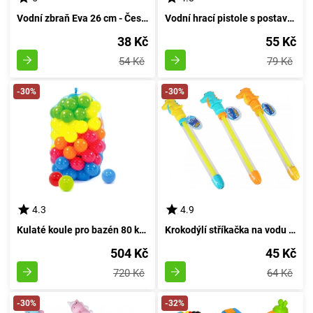
Vodní zbraň Eva 26 cm - České balení
Vodní hrací pistole s postavičkami zvířátek 12 cm
38 Kč
55 Kč
54 Kč
79 Kč
-30%
-30%
4.3
4.9
Kulaté koule pro bazén 80 kusů průměr 7 centimetrů
Krokodýlí stříkačka na vodu 36 cm - České balení
504 Kč
45 Kč
720 Kč
64 Kč
-30%
-32%