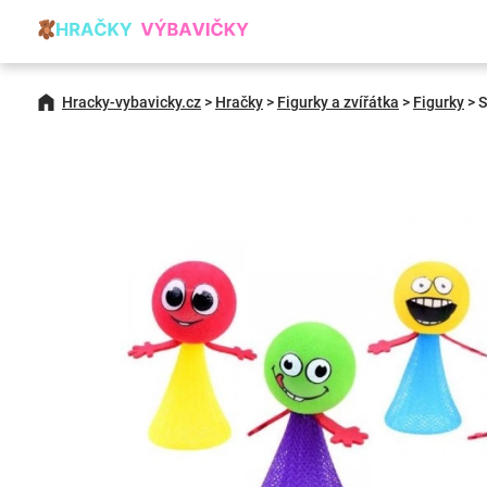
Hracky-vybavicky.cz
>
Hračky
>
Figurky a zvířátka
>
Figurky
>
S