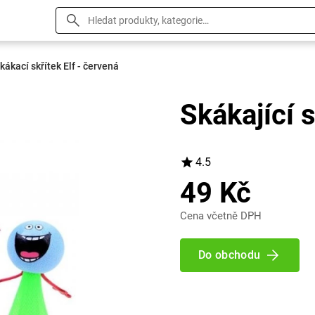
kákací skřítek Elf - červená
Skákající s
4.5
49 Kč
Cena včetně DPH
Do obchodu