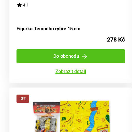
4.1
Figurka Temného rytíře 15 cm
278 Kč
Do obchodu
Zobrazit detail
-3%