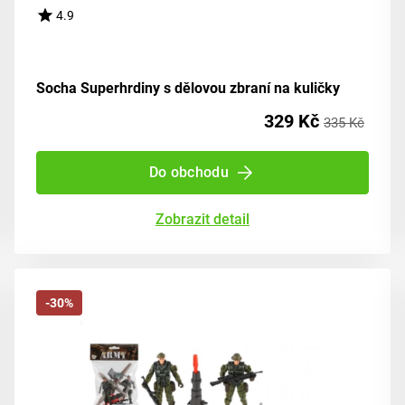
4.9
Socha Superhrdiny s dělovou zbraní na kuličky
329 Kč
335 Kč
Do obchodu
Zobrazit detail
-30%