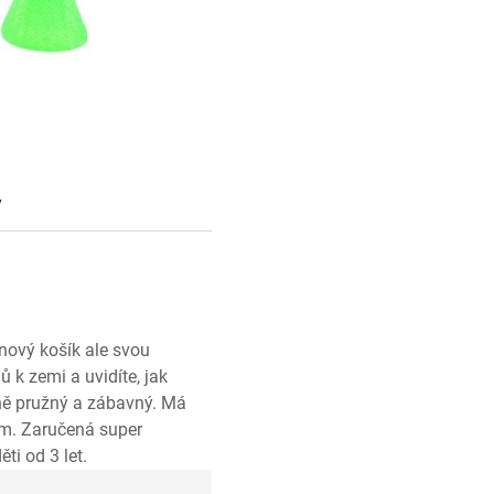
y
onový košík ale svou
ů k zemi a uvidíte, jak
dně pružný a zábavný. Má
em. Zaručená super
ti od 3 let.