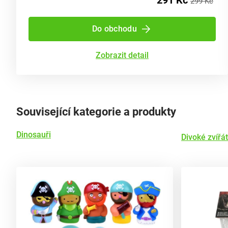
291 Kč
299 Kč
Do obchodu
Zobrazit detail
Související kategorie a produkty
Dinosauři
Divoké zvířá