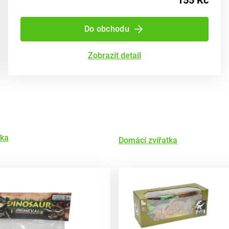
155 Kč
Do obchodu
Zobrazit detail
tka
Domácí zvířatka