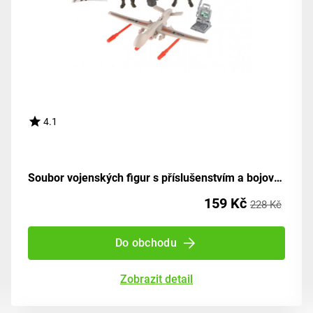
4.1
Soubor vojenských figur s příslušenstvím a bojovým bezpilotním letounem
159 Kč
228 Kč
Do obchodu
Zobrazit detail