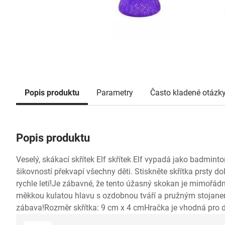
Popis produktu
Parametry
Často kladené otázk
Popis produktu
Veselý, skákací skřítek Elf skřítek Elf vypadá jako badmint
šikovností překvapí všechny děti. Stiskněte skřítka prsty dol
rychle letí!Je zábavné, že tento úžasný skokan je mimořá
měkkou kulatou hlavu s ozdobnou tváří a pružným stojan
zábava!Rozměr skřítka: 9 cm x 4 cmHračka je vhodná pro dě