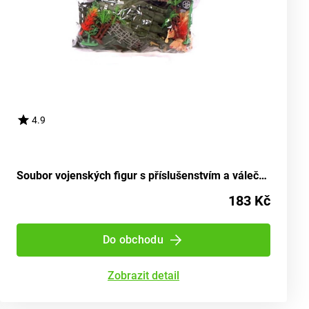
4.9
Soubor vojenských figur s příslušenstvím a válečnou technikou v obalu
183 Kč
Do obchodu
Zobrazit detail