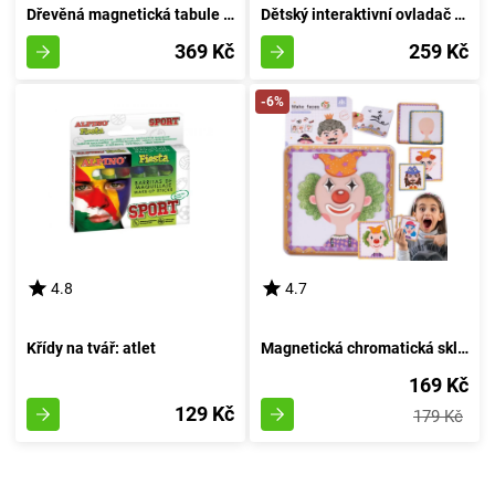
Dřevěná magnetická tabule exkluzivní - přepravní prostředky
Dětský interaktivní ovladač v růžovém provedení
369 Kč
259 Kč
-6%
4.8
4.7
Křídy na tvář: atlet
Magnetická chromatická skládačka - Proměnlivé obličeje
169 Kč
129 Kč
179 Kč