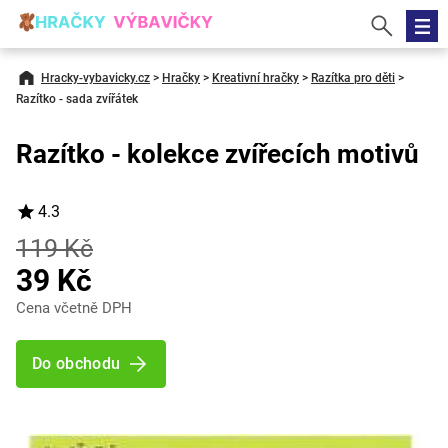
Hracky-vybavicky.cz
>
Hračky
>
Kreativní hračky
>
Razítka pro děti
>
Razítko - sada zvířátek
Razítko - kolekce zvířecích motivů
4.3
119 Kč
39 Kč
Cena včetně DPH
Do obchodu