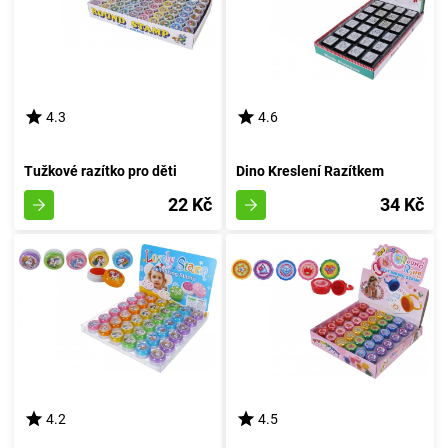
4.3
4.6
Tužkové razítko pro děti
Dino Kreslení Razítkem
22 Kč
34 Kč
4.2
4.5