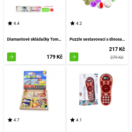
4.4
4.2
Diamantové skládačky Tomáše a kamarádů
Puzzle sestavovací s dinosauřími vejci - kreativní vkládací hra 12 kusů
217 Kč
179 Kč
279 Kč
4.7
4.1