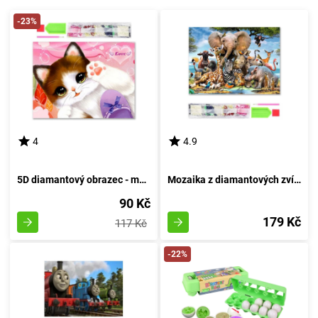
-23%
4
4.9
5D diamantový obrazec - malé koťátko
Mozaika z diamantových zvířat africké savany
90 Kč
179 Kč
117 Kč
-22%