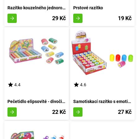
Razítko kouzelného jednorožce
Prstové razítko
29 Kč
19 Kč
4.4
4.6
Pečetidlo elipsovité - divočina
Samotiskací razítko s emotikony - Výrazová tlačítka
22 Kč
27 Kč