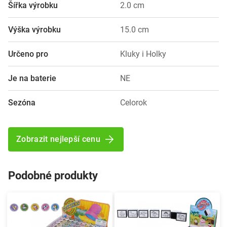
Šířka výrobku
2.0 cm
Výška výrobku
15.0 cm
Určeno pro
Kluky i Holky
Je na baterie
NE
Sezóna
Celorok
Zobrazit nejlepší cenu
Podobné produkty