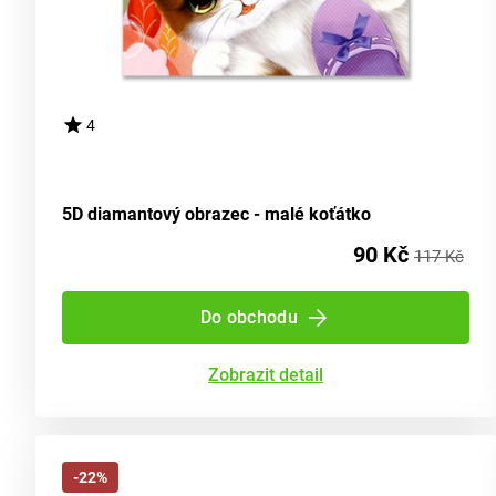
4
5D diamantový obrazec - malé koťátko
90 Kč
117 Kč
Do obchodu
Zobrazit detail
-22%