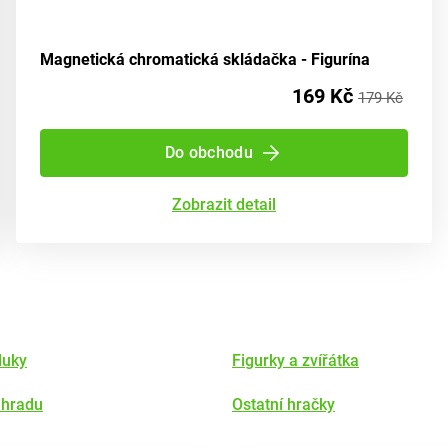
Magnetická chromatická skládačka - Figurína
169 Kč
179 Kč
Do obchodu
Zobrazit detail
luky
Figurky a zvířátka
ahradu
Ostatní hračky