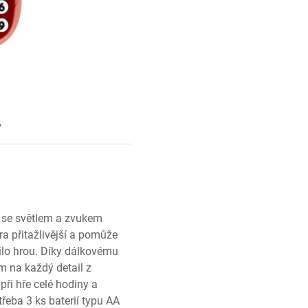
y
ka se světlem a zvukem
a přitažlivější a pomůže
čilo hrou. Díky dálkovému
m na každý detail z
 při hře celé hodiny a
řeba 3 ks baterií typu AA