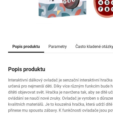
Popis produktu
Parametry
Často kladené otázk
Popis produktu
Interaktivní dálkový ovladač je senzační interaktivní hrač
určená pro nejmenší děti. Díky více různým funkcím bude hr
dítěti objevovat svět. Hračka je navržena tak, aby se dítě u
ovládání se naučí nové zvuky. Ovladač je vyroben s důraze
kvalitních materiálů. Je to kouzelná hračka, která udrží dítě
přinese mu spoustu zábavy. K funkčnosti ovladače jsou pot