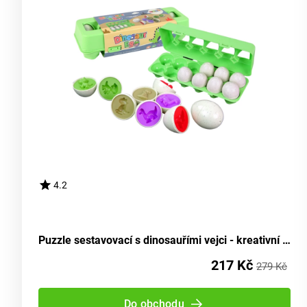
4.2
Puzzle sestavovací s dinosauřími vejci - kreativní vkládací hra 12 kusů
217 Kč
279 Kč
Do obchodu