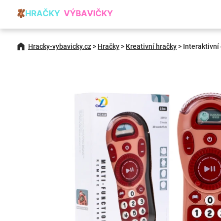
Hracky-vybavicky.cz
>
Hračky
>
Kreativní hračky
>
Interaktivní