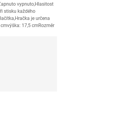
Zapnuto vypnuto,Hlasitost
ři stisku každého
 tlačítka,Hračka je určena
 3 cmvýška: 17,5 cmRozměr