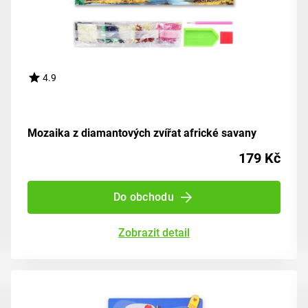
4.9
Mozaika z diamantových zvířat africké savany
179 Kč
Do obchodu
Zobrazit detail