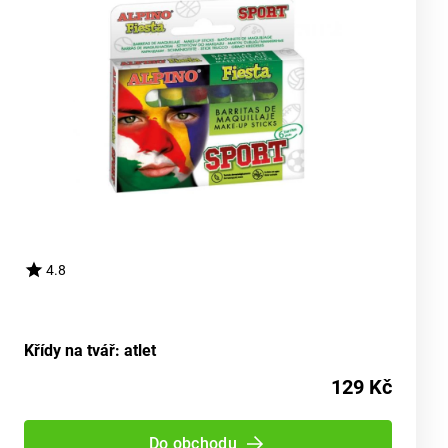
4.8
Křídy na tvář: atlet
129 Kč
Do obchodu