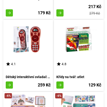
217 Kč
179 Kč
279 Kč
4.1
4.8
Dětský interaktivní ovladač v růžovém provedení
Křídy na tvář: atlet
259 Kč
129 Kč
-6%
-6%