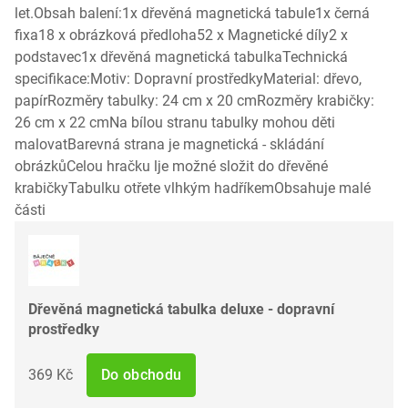
let.Obsah balení:1x dřevěná magnetická tabule1x černá
fixa18 x obrázková předloha52 x Magnetické díly2 x
podstavec1x dřevěná magnetická tabulkaTechnická
specifikace:Motiv: Dopravní prostředkyMaterial: dřevo,
papírRozměry tabulky: 24 cm x 20 cmRozměry krabičky:
26 cm x 22 cmNa bílou stranu tabulky mohou děti
malovatBarevná strana je magnetická - skládání
obrázkůCelou hračku lje možné složit do dřevěné
krabičkyTabulku otřete vlhkým hadříkemObsahuje malé
části
Dřevěná magnetická tabulka deluxe - dopravní
prostředky
369 Kč
Do obchodu