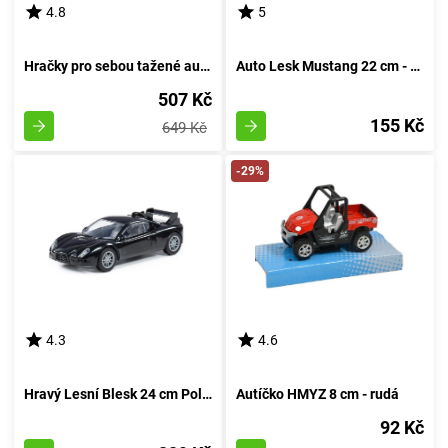
4.8
5
Hračky pro sebou tažené autíčka
Auto Lesk Mustang 22 cm - rudá
507 Kč
155 Kč
649 Kč
-29%
4.3
4.6
Hravý Lesní Blesk 24 cm Polesie - rudá
Autíčko HMYZ 8 cm - rudá
92 Kč