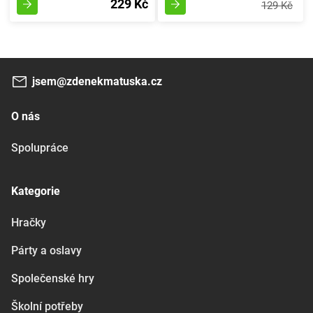
229 Kč
129 Kč
jsem@zdenekmatuska.cz
O nás
Spolupráce
Kategorie
Hračky
Párty a oslavy
Společenské hry
Školní potřeby