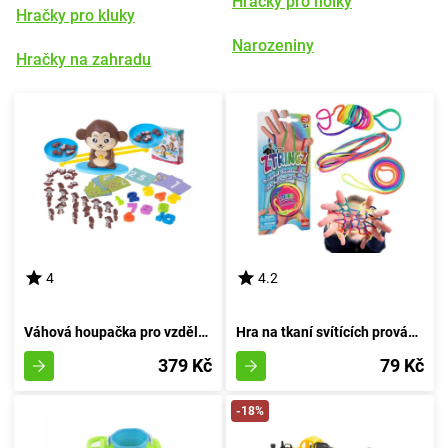
Hračky pro holky
Hračky pro kluky
Narozeniny
Hračky na zahradu
4
4.2
Váhová houpačka pro vzdělávání opic
Hra na tkaní svítících provázků v oblouku
379 Kč
79 Kč
-18%