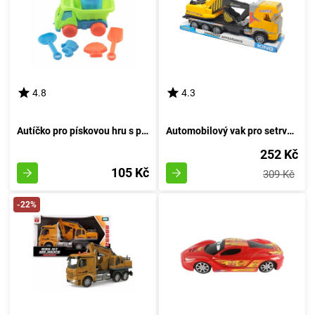
4.8
4.3
Autíčko pro pískovou hru s příslušenstvím 16 cm
Automobilový vak pro setrvačník
252 Kč
105 Kč
309 Kč
-22%