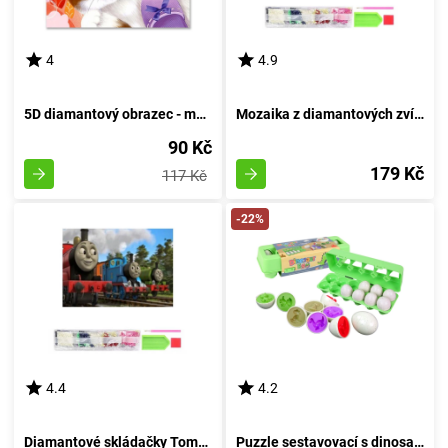
4
4.9
5D diamantový obrazec - malé koťátko
Mozaika z diamantových zvířat africké savany
90 Kč
179 Kč
117 Kč
-22%
4.4
4.2
Diamantové skládačky Tomáše a kamarádů
Puzzle sestavovací s dinosauřími vejci - kreativní vkládací hra 12 kusů