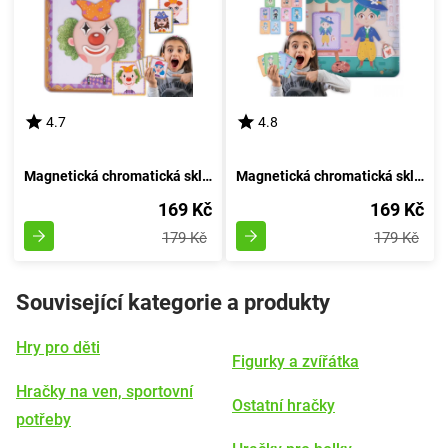
4.7
4.8
Magnetická chromatická skládačka - Proměnlivé obličeje
Magnetická chromatická skládačka - Figurína
169 Kč
169 Kč
179 Kč
179 Kč
Související kategorie a produkty
Hry pro děti
Figurky a zvířátka
Hračky na ven, sportovní
Ostatní hračky
potřeby