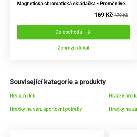
Magnetická chromatická skládačka - Proměnlivé obličeje
169 Kč
179 Kč
Do obchodu
Zobrazit detail
Související kategorie a produkty
Hry pro děti
Hračky pro k
Hračky na ven, sportovní potřeby
Hračky na z