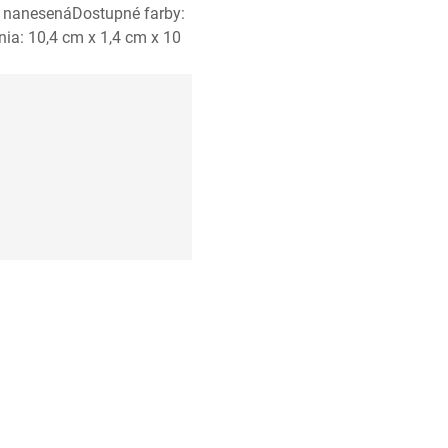
ka nanesenáDostupné farby:
enia: 10,4 cm x 1,4 cm x 10