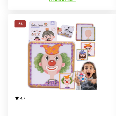
-6%
4.7