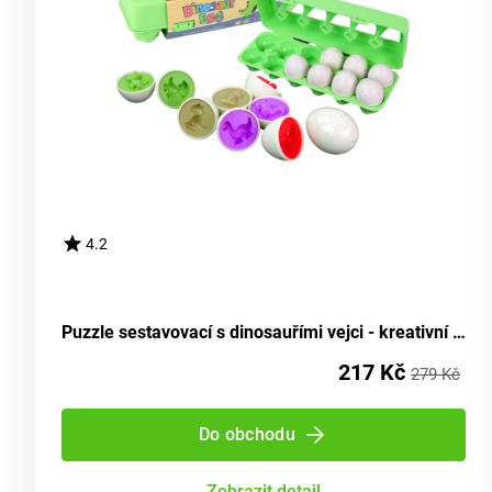
4.2
Puzzle sestavovací s dinosauřími vejci - kreativní vkládací hra 12 kusů
217 Kč
279 Kč
Do obchodu
Zobrazit detail