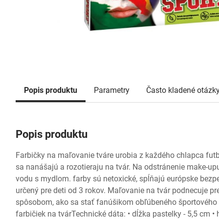
Popis produktu
Parametry
Často kladené otázk
Popis produktu
Farbičky na maľovanie tváre urobia z každého chlapca fut
sa nanášajú a rozotieraju na tvár. Na odstránenie make-upu 
vodu s mydlom. farby sú netoxické, spĺňajú európske bezp
určený pre deti od 3 rokov. Maľovanie na tvár podnecuje pr
spôsobom, ako sa stať fanúšikom obľúbeného športového 
farbičiek na tvárTechnické dáta: • dĺžka pastelky - 5,5 cm •