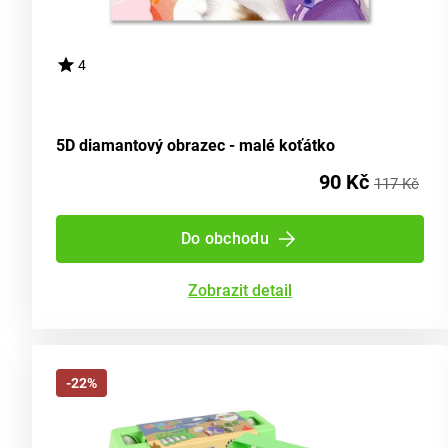
4
5D diamantový obrazec - malé koťátko
90 Kč
117 Kč
Do obchodu
Zobrazit detail
-22%