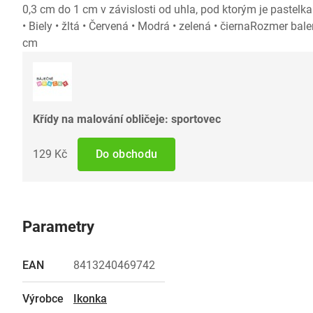
0,3 cm do 1 cm v závislosti od uhla, pod ktorým je pastel
• Biely • žltá • Červená • Modrá • zelená • čiernaRozmer bal
cm
Křídy na malování obličeje: sportovec
129 Kč
Do obchodu
Parametry
EAN
8413240469742
Výrobce
Ikonka