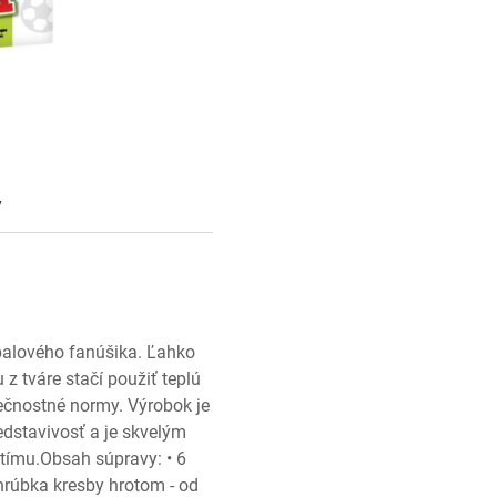
y
balového fanúšika. Ľahko
z tváre stačí použiť teplú
ečnostné normy. Výrobok je
edstavivosť a je skvelým
tímu.Obsah súpravy: • 6
 hrúbka kresby hrotom - od