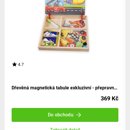
4.7
Dřevěná magnetická tabule exkluzivní - přepravní prostředky
369 Kč
Do obchodu
Zobrazit detail