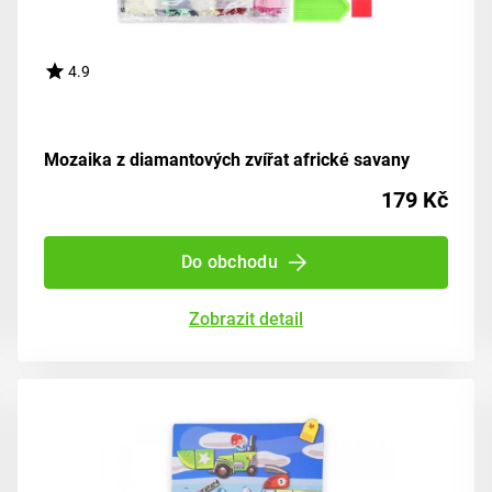
4.9
Mozaika z diamantových zvířat africké savany
179 Kč
Do obchodu
Zobrazit detail