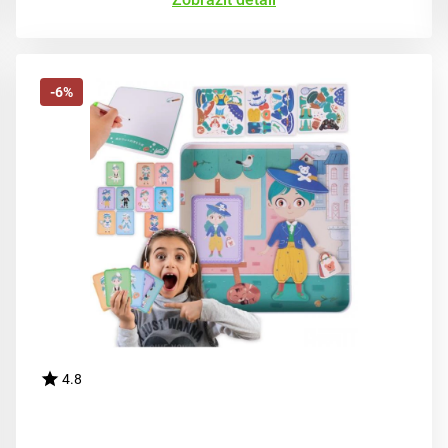
-6%
4.8