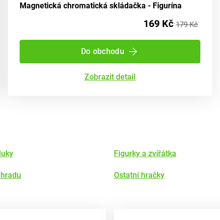
Magnetická chromatická skládačka - Figurína
169 Kč
179 Kč
Do obchodu
Zobrazit detail
luky
Figurky a zvířátka
ahradu
Ostatní hračky