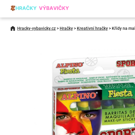
Hracky-vybavicky.cz
>
Hračky
>
Kreativní hračky
>
Křídy na ma