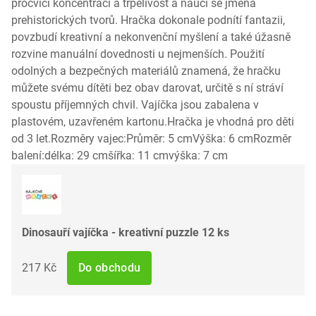
procvičí koncentraci a trpělivost a naučí se jména
prehistorických tvorů. Hračka dokonale podnítí fantazii,
povzbudí kreativní a nekonvenční myšlení a také úžasně
rozvine manuální dovednosti u nejmenších. Použití
odolných a bezpečných materiálů znamená, že hračku
můžete svému dítěti bez obav darovat, určitě s ní stráví
spoustu příjemných chvil. Vajíčka jsou zabalena v
plastovém, uzavřeném kartonu.Hračka je vhodná pro děti
od 3 let.Rozměry vajec:Průměr: 5 cmVýška: 6 cmRozměr
balení:délka: 29 cmšířka: 11 cmvýška: 7 cm
Dinosauří vajíčka - kreativní puzzle 12 ks
217 Kč
Do obchodu