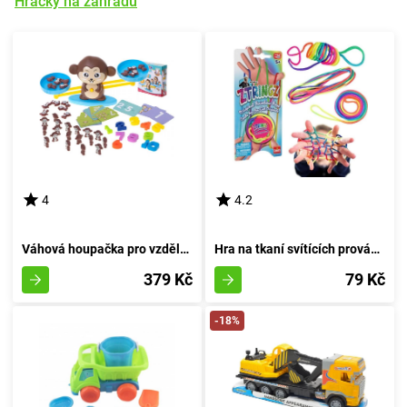
Hračky na zahradu
4
4.2
Váhová houpačka pro vzdělávání opic
Hra na tkaní svítících provázků v oblouku
379 Kč
79 Kč
-18%