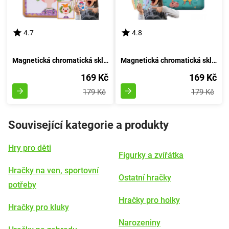
4.7
4.8
Magnetická chromatická skládačka - Proměnlivé obličeje
Magnetická chromatická skládačka - Figurína
169 Kč
169 Kč
179 Kč
179 Kč
Související kategorie a produkty
Hry pro děti
Figurky a zvířátka
Hračky na ven, sportovní
Ostatní hračky
potřeby
Hračky pro holky
Hračky pro kluky
Narozeniny