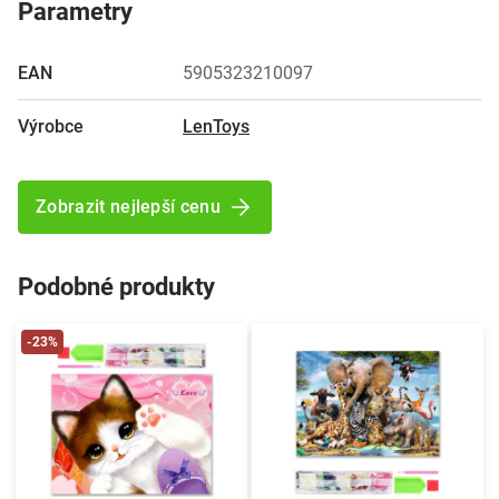
Parametry
EAN
5905323210097
Výrobce
LenToys
Zobrazit nejlepší cenu
Podobné produkty
-23%