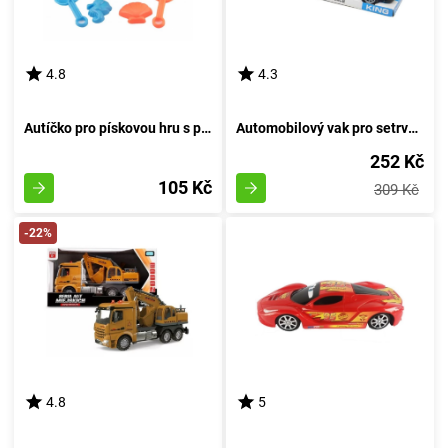
4.8
4.3
Autíčko pro pískovou hru s příslušenstvím 16 cm
Automobilový vak pro setrvačník
252 Kč
105 Kč
309 Kč
-22%
4.8
5