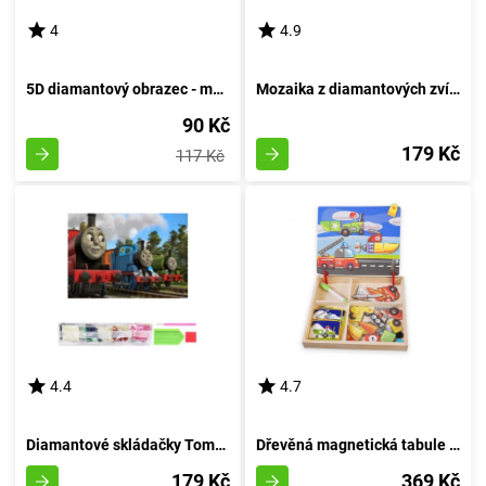
4
4.9
5D diamantový obrazec - malé koťátko
Mozaika z diamantových zvířat africké savany
90 Kč
179 Kč
117 Kč
4.4
4.7
Diamantové skládačky Tomáše a kamarádů
Dřevěná magnetická tabule exkluzivní - přepravní prostředky
179 Kč
369 Kč