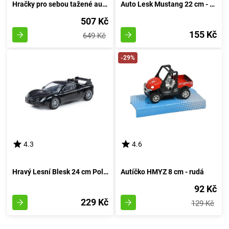
Hračky pro sebou tažené autíčka
Auto Lesk Mustang 22 cm - rudá
507 Kč
155 Kč
649 Kč
-29%
4.3
4.6
Hravý Lesní Blesk 24 cm Polesie - rudá
Autíčko HMYZ 8 cm - rudá
92 Kč
229 Kč
129 Kč