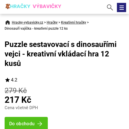
Hracky-vybavicky.cz
>
Hračky
>
Kreativní hračky
>
Dinosauří vajíčka - kreativní puzzle 12 ks
Puzzle sestavovací s dinosauřími
vejci - kreativní vkládací hra 12
kusů
4.2
279 Kč
217 Kč
Cena včetně DPH
Do obchodu