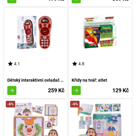
4.1
4.8
Dětský interaktivní ovladač v růžovém provedení
Křídy na tvář: atlet
259 Kč
129 Kč
-6%
-6%