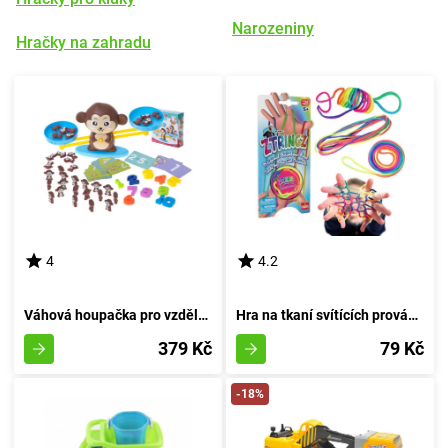
Narozeniny
Hračky na zahradu
4
4.2
Váhová houpačka pro vzdělávání opic
Hra na tkaní svítících provázků v oblouku
379 Kč
79 Kč
-18%