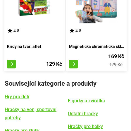
4.8
4.8
Křídy na tvář: atlet
Magnetická chromatická skládačka - Figurína
169 Kč
129 Kč
179 Kč
Související kategorie a produkty
Hry pro děti
Figurky a zvířátka
Hračky na ven, sportovní
Ostatní hračky
potřeby
Hračky pro holky
Hračky pro kluky