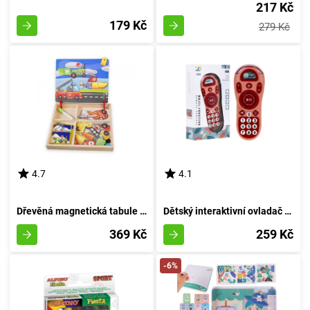
217 Kč
179 Kč
279 Kč
4.7
4.1
Dřevěná magnetická tabule exkluzivní - přepravní prostředky
Dětský interaktivní ovladač v růžovém provedení
369 Kč
259 Kč
-6%