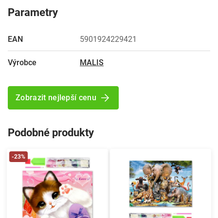
Parametry
EAN
5901924229421
Výrobce
MALIS
Zobrazit nejlepší cenu
Podobné produkty
-23%