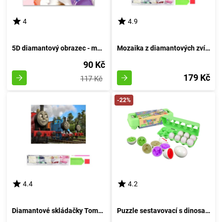
4
4.9
5D diamantový obrazec - malé koťátko
Mozaika z diamantových zvířat africké savany
90 Kč
179 Kč
117 Kč
-22%
4.4
4.2
Diamantové skládačky Tomáše a kamarádů
Puzzle sestavovací s dinosauřími vejci - kreativní vkládací hra 12 kusů