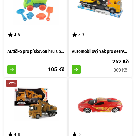
4.8
4.3
Autíčko pro pískovou hru s příslušenstvím 16 cm
Automobilový vak pro setrvačník
252 Kč
105 Kč
309 Kč
-22%
4.8
5