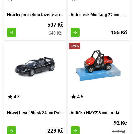
Hračky pro sebou tažené autíčka
Auto Lesk Mustang 22 cm - rudá
507 Kč
155 Kč
649 Kč
-29%
4.3
4.6
Hravý Lesní Blesk 24 cm Polesie - rudá
Autíčko HMYZ 8 cm - rudá
92 Kč
229 Kč
129 Kč