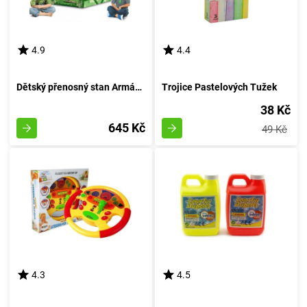
4.9
4.4
Dětský přenosný stan Armádní obydlí
Trojice Pastelových Tužek
38 Kč
645 Kč
49 Kč
4.3
4.5