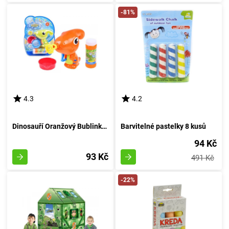
-81%
4.3
4.2
Dinosauří Oranžový Bublinkovač
Barvitelné pastelky 8 kusů
94 Kč
93 Kč
491 Kč
-22%