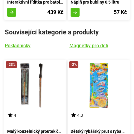
Interaktivní řídítka pro batolata s zvukovými a světelnými efekty
Náplň pro bubliny 0,5 litru
439 Kč
57 Kč
Související kategorie a produkty
Pokladničky
Magnetky pro děti
-23%
-2%
4
4.3
Malý kouzelnický proutek čarovníka
Dětský rybářský prut s rybami a loďkou