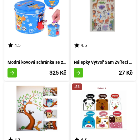
4.5
4.5
Modrá kovová schránka se zámkem na zavěšení
Nálepky Vytvoř Sam Zvířecí Obrázky
325 Kč
27 Kč
-8%
4.3
4.3