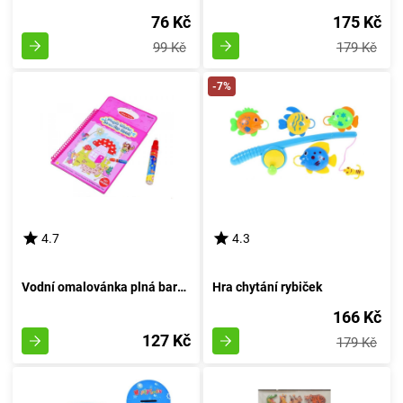
76 Kč
175 Kč
99 Kč
179 Kč
-7%
4.7
4.3
Vodní omalovánka plná barev - Víla motýlů
Hra chytání rybiček
166 Kč
127 Kč
179 Kč