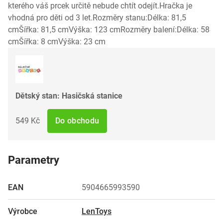
kterého váš prcek určitě nebude chtít odejít.Hračka je
vhodná pro děti od 3 let.Rozměry stanu:Délka: 81,5
cmŠířka: 81,5 cmVýška: 123 cmRozměry balení:Délka: 58
cmŠířka: 8 cmVýška: 23 cm
Dětský stan: Hasičská stanice
549 Kč
Do obchodu
Parametry
EAN
5904665993590
Výrobce
LenToys