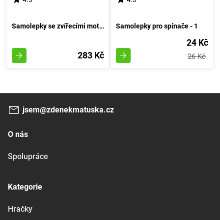
Samolepky se zvířecími motivy pro výzdobu stěn
Samolepky pro spínače - 1
24 Kč
283 Kč
26 Kč
jsem@zdenekmatuska.cz
O nás
Spolupráce
Kategorie
Hračky