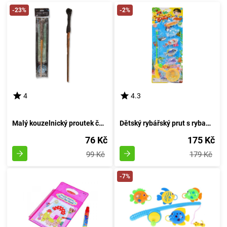
-23%
-2%
4
4.3
Malý kouzelnický proutek čarovníka
Dětský rybářský prut s rybami a loďkou
76 Kč
175 Kč
99 Kč
179 Kč
-7%