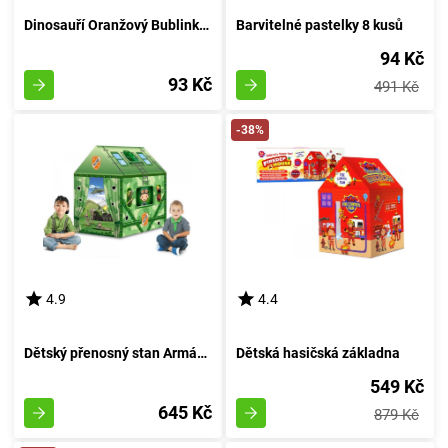
Dinosauří Oranžový Bublinkovač
Barvitelné pastelky 8 kusů
94 Kč
93 Kč
491 Kč
-38%
4.9
4.4
Dětský přenosný stan Armádní obydlí
Dětská hasičská základna
549 Kč
645 Kč
879 Kč