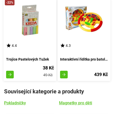
-22%
4.4
4.3
Trojice Pastelových Tužek
Interaktivní řídítka pro batolata s zvukovými a světelnými efekty
38 Kč
439 Kč
49 Kč
Související kategorie a produkty
Pokladničky
Magnetky pro děti