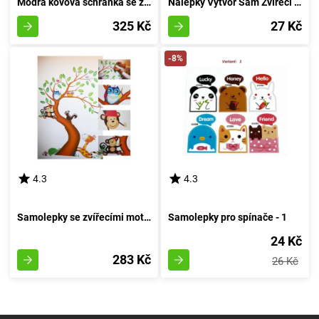
Modrá kovová schránka se zámkem na zavěšení
Nálepky Vytvoř Sam Zvířecí Obrázky
325 Kč
27 Kč
-8%
4.3
4.3
Samolepky se zvířecími motivy pro výzdobu stěn
Samolepky pro spínače - 1
24 Kč
283 Kč
26 Kč