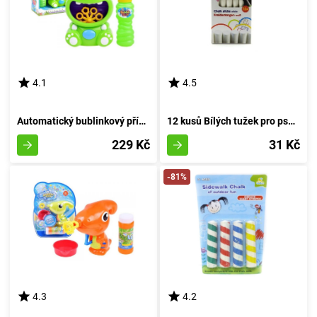
4.1
4.5
Automatický bublinkový přístroj Hroch
12 kusů Bílých tužek pro psaní
229 Kč
31 Kč
-81%
4.3
4.2