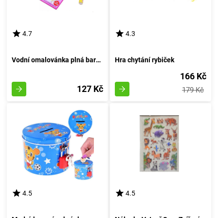
4.7
4.3
Vodní omalovánka plná barev - Víla motýlů
Hra chytání rybiček
166 Kč
127 Kč
179 Kč
4.5
4.5