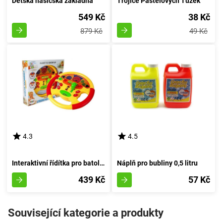
Dětská hasičská základna
Trojice Pastelových Tužek
549 Kč
38 Kč
879 Kč
49 Kč
4.3
4.5
Interaktivní řídítka pro batolata s zvukovými a světelnými efekty
Náplň pro bubliny 0,5 litru
439 Kč
57 Kč
Související kategorie a produkty