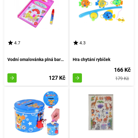
4.7
4.3
Vodní omalovánka plná barev - Víla motýlů
Hra chytání rybiček
166 Kč
127 Kč
179 Kč