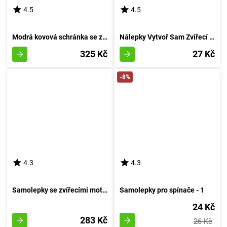
4.5
4.5
Modrá kovová schránka se zámkem na zavěšení
Nálepky Vytvoř Sam Zvířecí Obrázky
325 Kč
27 Kč
-8%
4.3
4.3
Samolepky se zvířecími motivy pro výzdobu stěn
Samolepky pro spínače - 1
24 Kč
283 Kč
26 Kč