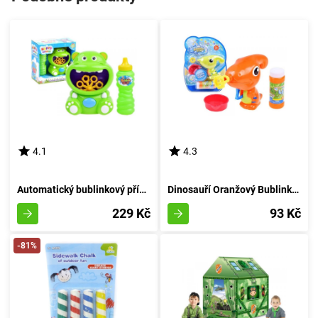
4.1
4.3
Automatický bublinkový přístroj Hroch
Dinosauří Oranžový Bublinkovač
229 Kč
93 Kč
-81%