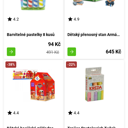
4.2
4.9
Barvitelné pastelky 8 kusů
Dětský přenosný stan Armádní obydlí
94 Kč
645 Kč
491 Kč
-38%
-22%
4.4
4.4