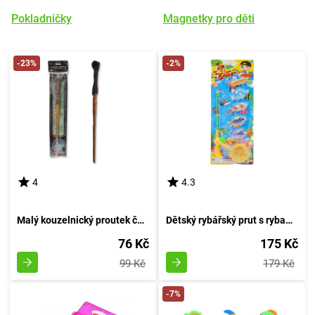
Pokladničky
Magnetky pro děti
-23%
-2%
4
4.3
Malý kouzelnický proutek čarovníka
Dětský rybářský prut s rybami a loďkou
76 Kč
175 Kč
99 Kč
179 Kč
-7%