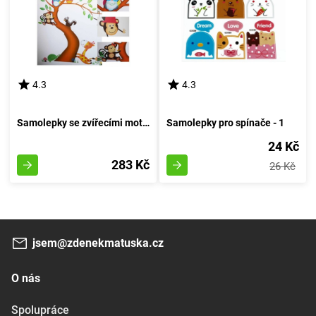
4.3
4.3
Samolepky se zvířecími motivy pro výzdobu stěn
Samolepky pro spínače - 1
24 Kč
283 Kč
26 Kč
jsem@zdenekmatuska.cz
O nás
Spolupráce