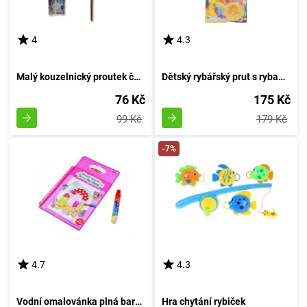
4
4.3
Malý kouzelnický proutek čarovníka
Dětský rybářský prut s rybami a loďkou
76 Kč
175 Kč
99 Kč
179 Kč
-7%
4.7
4.3
Vodní omalovánka plná barev - Víla motýlů
Hra chytání rybiček