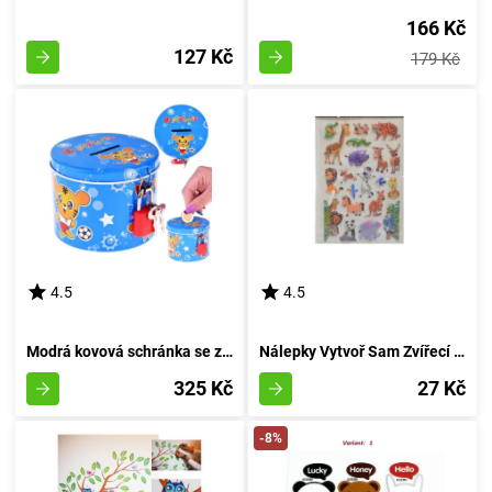
166 Kč
127 Kč
179 Kč
4.5
4.5
Modrá kovová schránka se zámkem na zavěšení
Nálepky Vytvoř Sam Zvířecí Obrázky
325 Kč
27 Kč
-8%