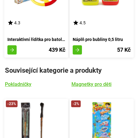
4.3
4.5
Interaktivní řídítka pro batolata s zvukovými a světelnými efekty
Náplň pro bubliny 0,5 litru
439 Kč
57 Kč
Související kategorie a produkty
Pokladničky
Magnetky pro děti
-23%
-2%