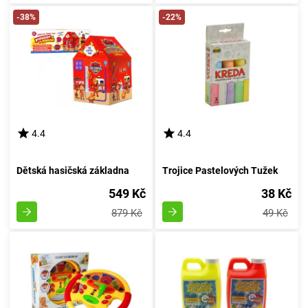
-38%
-22%
4.4
4.4
Dětská hasičská základna
Trojice Pastelových Tužek
549 Kč
38 Kč
879 Kč
49 Kč