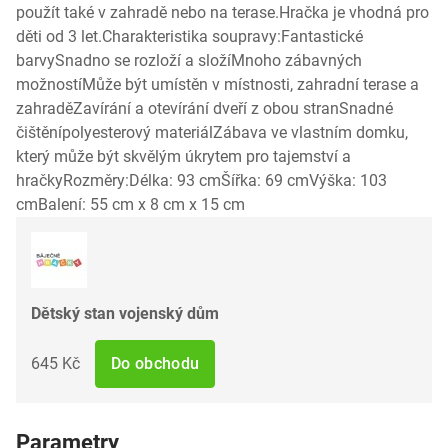
použít také v zahradě nebo na terase.Hračka je vhodná pro
děti od 3 let.Charakteristika soupravy:Fantastické
barvySnadno se rozloží a složíMnoho zábavných
možnostíMůže být umístěn v místnosti, zahradní terase a
zahraděZavírání a otevírání dveří z obou stranSnadné
čištěnípolyesterový materiálZábava ve vlastním domku,
který může být skvělým úkrytem pro tajemství a
hračkyRozměry:Délka: 93 cmŠířka: 69 cmVýška: 103
cmBalení: 55 cm x 8 cm x 15 cm
Dětský stan vojenský dům
645 Kč
Do obchodu
Parametry