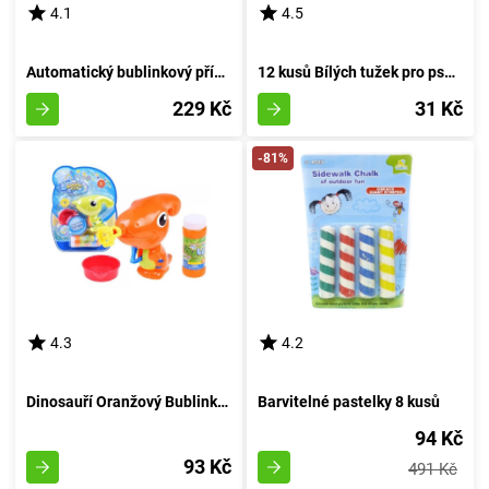
4.1
4.5
Automatický bublinkový přístroj Hroch
12 kusů Bílých tužek pro psaní
229 Kč
31 Kč
-81%
4.3
4.2
Dinosauří Oranžový Bublinkovač
Barvitelné pastelky 8 kusů
94 Kč
93 Kč
491 Kč