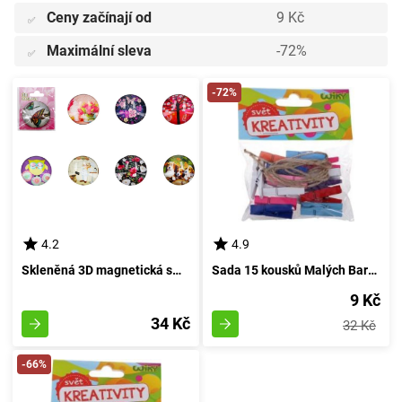
Ceny začínají od
9 Kč
✅
Maximální sleva
-72%
✅
-72%
4.2
4.9
Skleněná 3D magnetická směska
Sada 15 kousků Malých Barevných Sponků, délka 3,5 centimetru, s provázkem
9 Kč
34 Kč
32 Kč
-66%