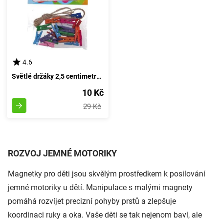
4.6
Světlé držáky 2,5 centimetru, 25 kousků + šňůrka
10 Kč
29 Kč
ROZVOJ JEMNÉ MOTORIKY
Magnetky pro děti jsou skvělým prostředkem k posilování
jemné motoriky u dětí. Manipulace s malými magnety
pomáhá rozvíjet precizní pohyby prstů a zlepšuje
koordinaci ruky a oka. Vaše děti se tak nejenom baví, ale