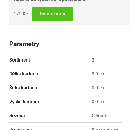
179 Kč
Do obchodu
Parametry
Sortiment
2
Délka kartonu
0.0 cm
Šířka kartonu
0.0 cm
Výška kartonu
0.0 cm
Sezóna
Celorok
Určeno pro
Kluky i Holky