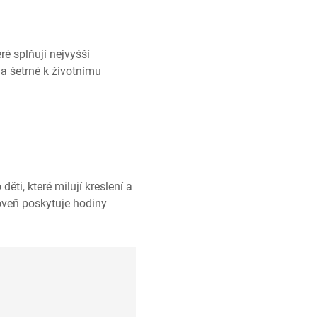
é splňují nejvyšší
a šetrné k životnímu
ti, které milují kreslení a
roveň poskytuje hodiny