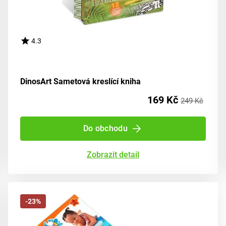
4.3
DinosArt Sametová kreslící kniha
169 Kč
249 Kč
Do obchodu
Zobrazit detail
-23%