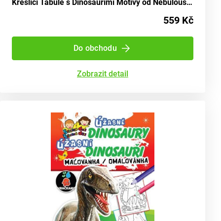
Kreslící Tabule s Dinosauřími Motivy od Nebulous Stars
559 Kč
Do obchodu
Zobrazit detail