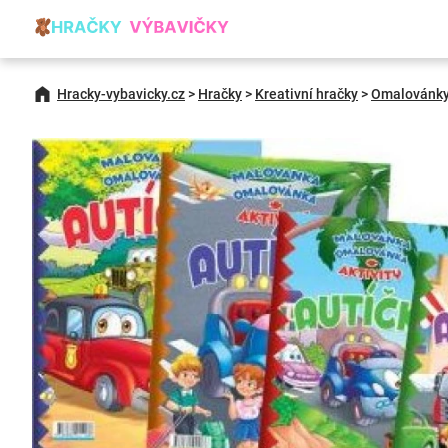
Hracky-vybavicky.cz
>
Hračky
>
Kreativní hračky
>
Omalovánk