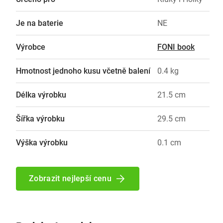
Je na baterie
NE
Výrobce
FONI book
Hmotnost jednoho kusu včetně balení
0.4 kg
Délka výrobku
21.5 cm
Šířka výrobku
29.5 cm
Výška výrobku
0.1 cm
Zobrazit nejlepší cenu