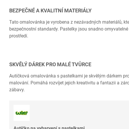
BEZPEČNÉ A KVALITNÍ MATERIÁLY
Tato omalovánka je vyrobena z nezávadných materiálů, kter
bezpečnostní standardy. Pastelky jsou snadno omyvatelné 
prostředí.
SKVĚLÝ DÁREK PRO MALÉ TVŮRCE
Autíčková omalovánka s pastelkami je skvělým dárkem pro dě
malování. Pomáhá rozvíjet jejich kreativitu a fantazii a zá
zábavy.
Autíčko na vybarvení s pastelkami