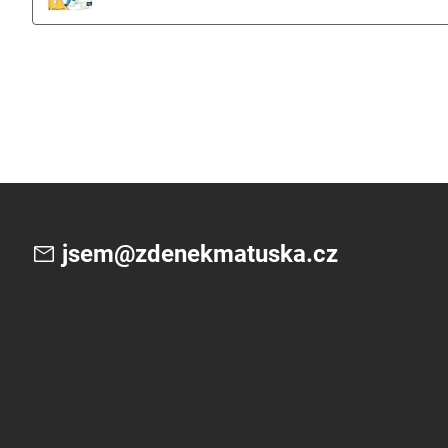
jsem@zdenekmatuska.cz