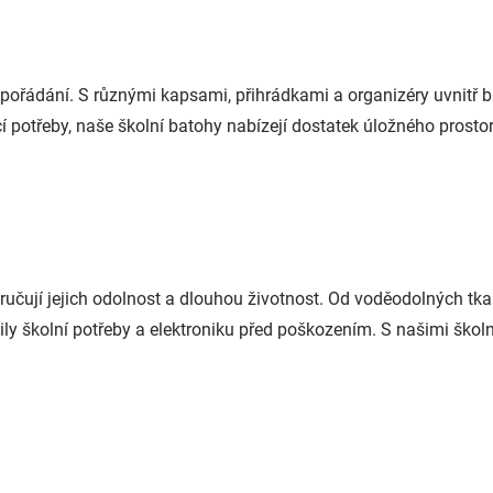
pořádání. S různými kapsami, přihrádkami a organizéry uvnitř ba
potřeby, naše školní batohy nabízejí dostatek úložného prostor
aručují jejich odolnost a dlouhou životnost. Od voděodolných tk
y školní potřeby a elektroniku před poškozením. S našimi školní