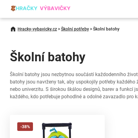
Hracky-vybavicky.cz
>
Školní potřeby
>
Školní batohy
Školní batohy
Školní batohy jsou nezbytnou součástí každodenního života 
batohy jsou navrženy tak, aby uspokojily potřeby každého žá
nebo univerzitu. S širokou škálou designů, barev a funkcí 
každého, kdo potřebuje pohodlné a odolné zavazadlo pro k
-38%