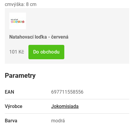
cmvýška: 8 cm
Natahovací loďka - červená
101 Kč
Do obchodu
Parametry
EAN
697711558556
Výrobce
Jokomisiada
Barva
modrá