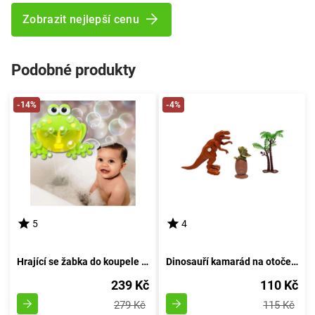
Zobrazit nejlepší cenu
Podobné produkty
-14%
-4%
5
4
Hrající se žabka do koupele s hudbou
Dinosauří kamarád na otočení
239 Kč
110 Kč
279 Kč
115 Kč