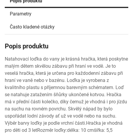
Popis produktu
Parametry
Často kladené otázky
Popis produktu
Natahovací loďka do vany je krásná hračka, která poskytne
malým dětem skvělou zábavu při hraní ve vodě. Je to
veselá hračka, která je určena pro každodenní zábavu při
hraní ve vaně nebo v bazénu. Loďka je vyrobena z
kvalitního plastu s příjemnou barevným schématem. Loď
se natahuje zatažením šňůrky ukončené kotvou. Hračka
má v přední části kolečko, díky čemuž je vhodná i pro jízdu
na suchu na rovném povrchu. Skvělý nápad by bylo
uspořádat lodní závody ať už ve vodě nebo na suchu.
Výběr barvy loďky je podle vrchní části.Hračka je vhodná
pro děti od 3 letRozměr loďky:délka: 10 cmšířka: 5,5