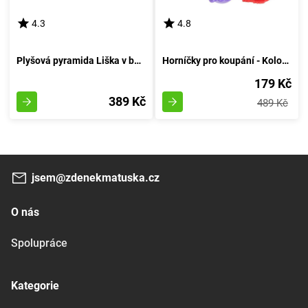
4.3
4.8
Plyšová pyramida Liška v barvách 27 cm
Horníčky pro koupání - Kolorovaná věžička vody
179 Kč
389 Kč
489 Kč
jsem@zdenekmatuska.cz
O nás
Spolupráce
Kategorie