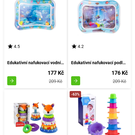
4.5
4.2
Edukativní nafukovací vodní podložka s motivem 4
Edukativní nafukovací podložka s vodními motivy: design 5
177 Kč
176 Kč
209 Kč
209 Kč
-63%