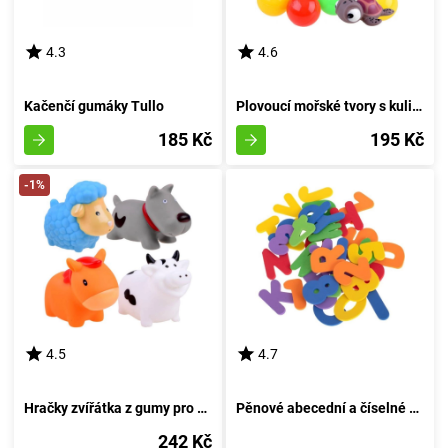
4.3
4.6
Kačenčí gumáky Tullo
Plovoucí mořské tvory s kuličkami pro koupání
185 Kč
195 Kč
-1%
4.5
4.7
Hračky zvířátka z gumy pro koupání na farmě
Pěnové abecední a číselné bloky pro koupel
242 Kč