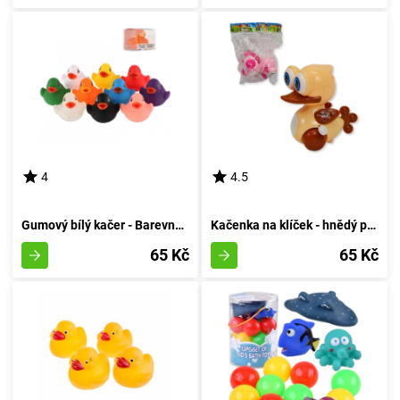
4
4.5
Gumový bílý kačer - Barevná varianta
Kačenka na klíček - hnědý poklad
65 Kč
65 Kč