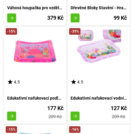
Váhová houpačka pro vzdělávání opic
Dřevěné Bloky Stavění - Hra Stavění z Dřeva
379 Kč
99 Kč
-15%
-39%
4.5
4.5
Edukativní nafukovací podložka s vodními motivy - Růžový Krab
Edukativní nafukovací vodní podložka s vodním motivem: růžová
177 Kč
127 Kč
209 Kč
209 Kč
-15%
-16%