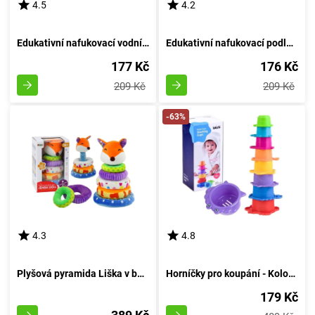
4.5
4.2
Edukativní nafukovací vodní podložka s motivem 4
Edukativní nafukovací podložka s vodními motivy: design 5
177 Kč
176 Kč
209 Kč
209 Kč
-63%
4.3
4.8
Plyšová pyramida Liška v barvách 27 cm
Horníčky pro koupání - Kolorovaná věžička vody
179 Kč