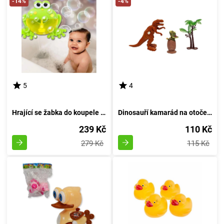
-14%
-4%
5
4
Hrající se žabka do koupele s hudbou
Dinosauří kamarád na otočení
239 Kč
110 Kč
279 Kč
115 Kč