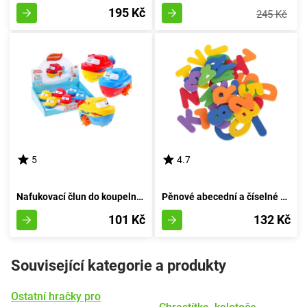
195 Kč
245 Kč
5
4.7
Nafukovací člun do koupelny - červený
Pěnové abecední a číselné bloky pro koupel
101 Kč
132 Kč
Související kategorie a produkty
Ostatní hračky pro