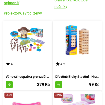
Chrastítka, kolotoče,
nejmenší
nočníky
Projektory, svítící želvy
4
4.2
Váhová houpačka pro vzdělávání opic
Dřevěné Bloky Stavění - Hra Stavění z Dřeva
379 Kč
99 Kč
-15%
-39%