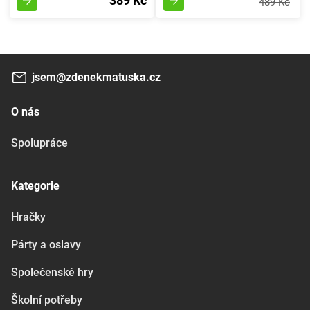
389 Kč
489 Kč
jsem@zdenekmatuska.cz
O nás
Spolupráce
Kategorie
Hračky
Párty a oslavy
Společenské hry
Školní potřeby