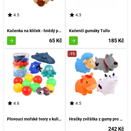
4.5
4.3
Kačenka na klíček - hnědý poklad
Kačenčí gumáky Tullo
65 Kč
185 Kč
-1%
4.6
4.5
Plovoucí mořské tvory s kuličkami pro koupání
Hračky zvířátka z gumy pro koupání na farmě
242 Kč