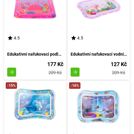
4.5
4.5
Edukativní nafukovací podložka s vodními motivy - Růžový Krab
Edukativní nafukovací vodní podložka s vodním motivem: růžová
177 Kč
127 Kč
209 Kč
209 Kč
-15%
-16%