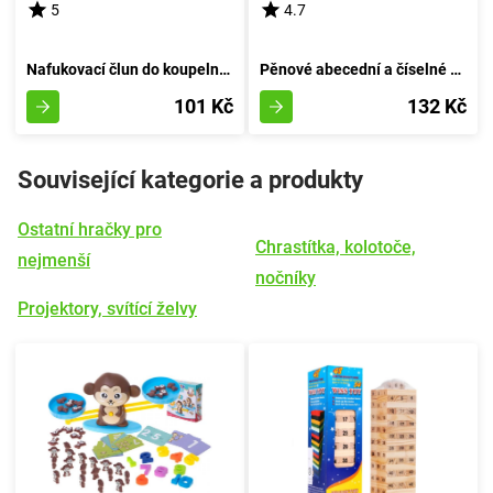
5
4.7
Nafukovací člun do koupelny - červený
Pěnové abecední a číselné bloky pro koupel
101 Kč
132 Kč
Související kategorie a produkty
Ostatní hračky pro
Chrastítka, kolotoče,
nejmenší
nočníky
Projektory, svítící želvy