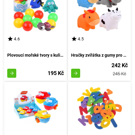
4.6
4.5
Plovoucí mořské tvory s kuličkami pro koupání
Hračky zvířátka z gumy pro koupání na farmě
242 Kč
195 Kč
245 Kč