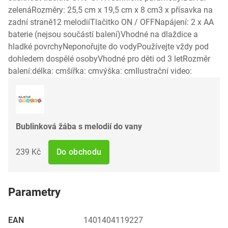
zelenáRozměry: 25,5 cm x 19,5 cm x 8 cm3 x přísavka na
zadní straně12 melodiíTlačitko ON / OFFNapájení: 2 x AA
baterie (nejsou součástí balení)Vhodné na dlaždice a
hladké povrchyNeponořujte do vodyPoužívejte vždy pod
dohledem dospělé osobyVhodné pro děti od 3 letRozměr
balení:délka: cmšířka: cmvýška: cmIlustrační video:
Bublinková žába s melodií do vany
239 Kč
Do obchodu
Parametry
EAN
1401404119227