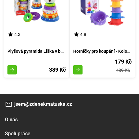
4.3
4.8
Plyšová pyramida Liška v barvách 27 cm
Horníčky pro koupání - Kolorovaná věžička vody
179 Kč
389 Kč
489 Kč
jsem@zdenekmatuska.cz
O nás
Spolupráce