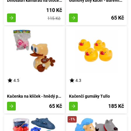
Dinosauří kamarád na otočení
Gumový bílý kačer - Barevná varianta
110 Kč
65 Kč
115 Kč
4.5
4.3
Kačenka na klíček - hnědý poklad
Kačenčí gumáky Tullo
65 Kč
185 Kč
-1%