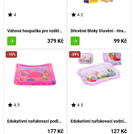
4
4.2
Váhová houpačka pro vzdělávání opic
Dřevěné Bloky Stavění - Hra Stavění z Dřeva
379 Kč
99 Kč
-15%
-39%
4.5
4.5
Edukativní nafukovací podložka s vodními motivy - Růžový Krab
Edukativní nafukovací vodní podložka s vodním motivem: růžová
177 Kč
127 Kč