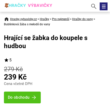
Hracky-vybavicky.cz
>
Hračky
>
Pro nejmenší
>
Hračky do vany
>
Bublinková žába s melodií do vany
Hrající se žabka do koupele s
hudbou
5
279 Kč
239 Kč
Cena včetně DPH
Do obchodu