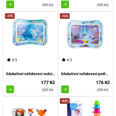
209 Kč
209 Kč
-15%
-16%
4.5
4.2
Edukativní nafukovací vodní podložka s motivem 4
Edukativní nafukovací podložka s vodními motivy: design 5
177 Kč
176 Kč
209 Kč
209 Kč
-63%