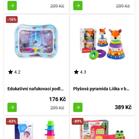
209 Kč
209 Kč
-16%
4.2
4.3
Edukativní nafukovací podložka s vodními motivy: design 5
Plyšová pyramida Liška v barvách 27 cm
176 Kč
389 Kč
209 Kč
-63%
-89%