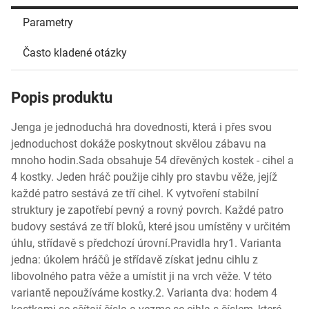
Parametry
Často kladené otázky
Popis produktu
Jenga je jednoduchá hra dovednosti, která i přes svou
jednoduchost dokáže poskytnout skvělou zábavu na
mnoho hodin.Sada obsahuje 54 dřevěných kostek - cihel a
4 kostky. Jeden hráč použije cihly pro stavbu věže, jejíž
každé patro sestává ze tří cihel. K vytvoření stabilní
struktury je zapotřebí pevný a rovný povrch. Každé patro
budovy sestává ze tří bloků, které jsou umístěny v určitém
úhlu, střídavě s předchozí úrovní.Pravidla hry1. Varianta
jedna: úkolem hráčů je střídavě získat jednu cihlu z
libovolného patra věže a umístit ji na vrch věže. V této
variantě nepoužíváme kostky.2. Varianta dva: hodem 4