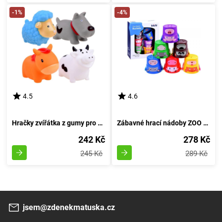
-1%
-4%
4.5
4.6
Hračky zvířátka z gumy pro koupání na farmě
Zábavné hrací nádoby ZOO - věžička
242 Kč
278 Kč
245 Kč
289 Kč
jsem@zdenekmatuska.cz