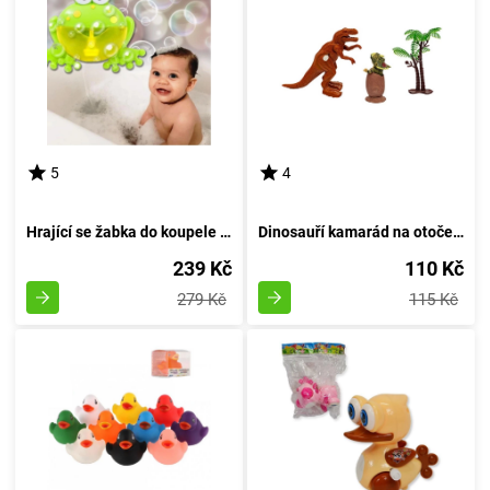
5
4
Hrající se žabka do koupele s hudbou
Dinosauří kamarád na otočení
239 Kč
110 Kč
279 Kč
115 Kč