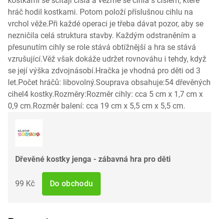
kostkami se sčítají čísla a vezme se cihla s číslem, které
hráč hodil kostkami. Potom položí příslušnou cihlu na
vrchol věže.Při každé operaci je třeba dávat pozor, aby se
nezničila celá struktura stavby. Každým odstraněním a
přesunutím cihly se role stává obtížnější a hra se stává
vzrušující.Věž však dokáže udržet rovnováhu i tehdy, když
se její výška zdvojnásobí.Hračka je vhodná pro děti od 3
let.Počet hráčů: libovolný.Souprava obsahuje:54 dřevěných
cihel4 kostky.Rozměry:Rozměr cihly: cca 5 cm x 1,7 cm x
0,9 cm.Rozměr balení: cca 19 cm x 5,5 cm x 5,5 cm.
Dřevěné kostky jenga - zábavná hra pro děti
99 Kč
Do obchodu