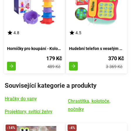
4.8
4.5
Horníčky pro koupání - Kolorovaná věžička vody
Hudební telefon s veselým žábrem v barvách
179 Kč
370 Kč
489 Kč
3 369 Kč
Související kategorie a produkty
Hračky do vany
Chrastítka, kolotoče,
nočníky
Projektory, svítící želvy
-14%
-4%