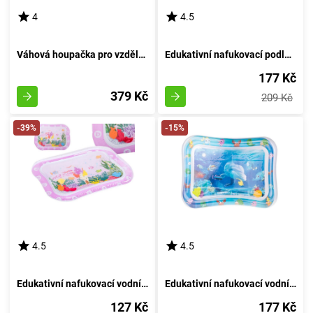
4
4.5
Váhová houpačka pro vzdělávání opic
Edukativní nafukovací podložka s vodními motivy - Růžový Krab
177 Kč
379 Kč
209 Kč
-39%
-15%
4.5
4.5
Edukativní nafukovací vodní podložka s vodním motivem: růžová
Edukativní nafukovací vodní podložka s motivem 4
127 Kč
177 Kč