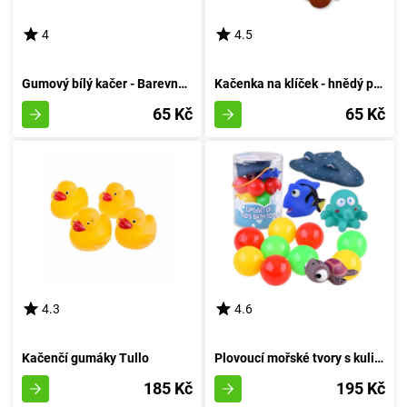
4
4.5
Gumový bílý kačer - Barevná varianta
Kačenka na klíček - hnědý poklad
65 Kč
65 Kč
4.3
4.6
Kačenčí gumáky Tullo
Plovoucí mořské tvory s kuličkami pro koupání
185 Kč
195 Kč