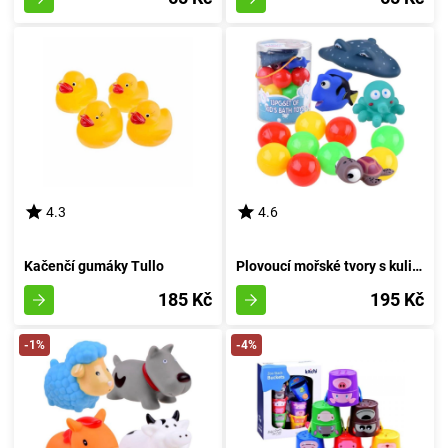
4.3
4.6
Kačenčí gumáky Tullo
Plovoucí mořské tvory s kuličkami pro koupání
185 Kč
195 Kč
-1%
-4%