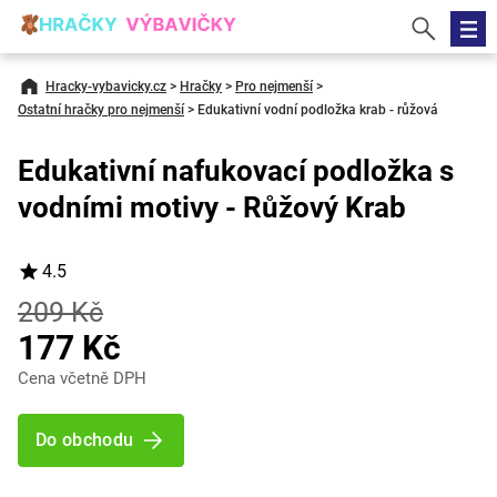
Hracky-vybavicky.cz
>
Hračky
>
Pro nejmenší
>
Ostatní hračky pro nejmenší
>
Edukativní vodní podložka krab - růžová
Edukativní nafukovací podložka s
vodními motivy - Růžový Krab
4.5
209 Kč
177 Kč
Cena včetně DPH
Do obchodu