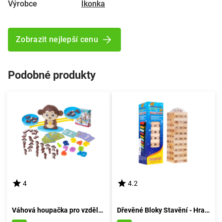
Výrobce
Ikonka
Zobrazit nejlepší cenu
Podobné produkty
4
4.2
Váhová houpačka pro vzdělávání opic
Dřevěné Bloky Stavění - Hra Stavění z Dřeva