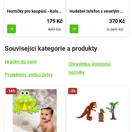
Horníčky pro koupání - Kolorovaná věžička vody
Hudební telefon s veselým žábrem v barvách
179 Kč
370 Kč
489 Kč
3 369 Kč
Související kategorie a produkty
Hračky do vany
Chrastítka, kolotoče,
nočníky
Projektory, svítící želvy
-14%
-4%