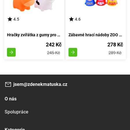
4.5
4.6
Hračky zvířátka z gumy pro koupání na farmě
Zábavné hrací nádoby ZOO - věžička
242 Kč
278 Kč
245 Kč
289 Kč
jsem@zdenekmatuska.cz
O nás
Spolupráce
Kategorie