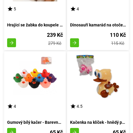
5
4
Hrající se žabka do koupele s hudbou
Dinosauří kamarád na otočení
239 Kč
110 Kč
279 Kč
115 Kč
4
4.5
Gumový bílý kačer - Barevná varianta
Kačenka na klíček - hnědý poklad
65 Kč
65 Kč