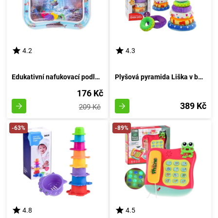
4.2
4.3
Edukativní nafukovací podložka s vodními motivy: design 5
Plyšová pyramida Liška v barvách 27 cm
176 Kč
389 Kč
209 Kč
-63%
-89%
4.8
4.5