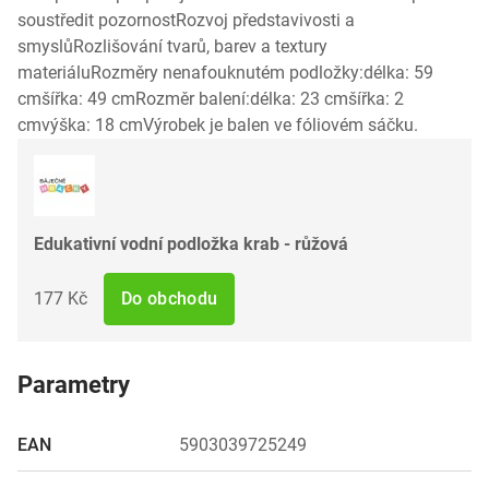
soustředit pozornostRozvoj představivosti a
smyslůRozlišování tvarů, barev a textury
materiáluRozměry nenafouknutém podložky:délka: 59
cmšířka: 49 cmRozměr balení:délka: 23 cmšířka: 2
cmvýška: 18 cmVýrobek je balen ve fóliovém sáčku.
Edukativní vodní podložka krab - růžová
177 Kč
Do obchodu
Parametry
EAN
5903039725249