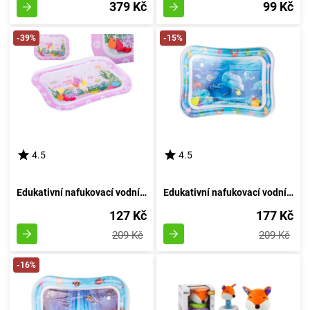
379 Kč
99 Kč
-39%
-15%
4.5
4.5
Edukativní nafukovací vodní podložka s vodním motivem: růžová
Edukativní nafukovací vodní podložka s motivem 4
127 Kč
177 Kč
209 Kč
209 Kč
-16%