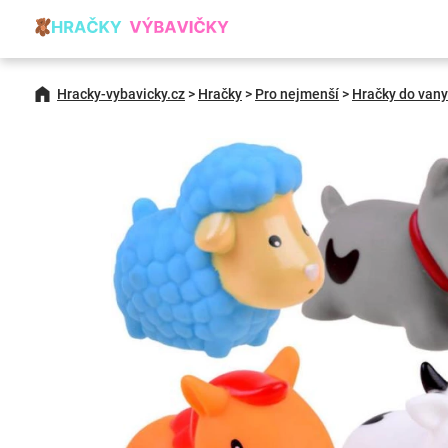
Hracky-vybavicky.cz
>
Hračky
>
Pro nejmenší
>
Hračky do vany