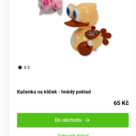
4.5
Kačenka na klíček - hnědý poklad
65 Kč
Do obchodu
Zobrazit detail