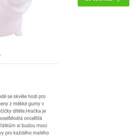
y
dě se skvěle hodí pro
obeny z měkké gumy v
učičky dítěte.Hračka je
 oselModrá ovceBílá
vířátkům si budou moci
bavy pro každého malého