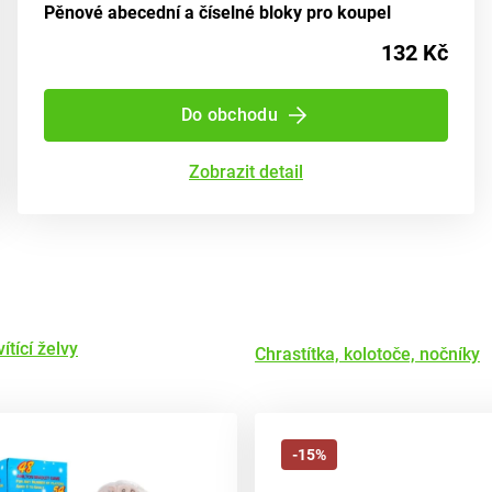
Pěnové abecední a číselné bloky pro koupel
132 Kč
Do obchodu
Zobrazit detail
ítící želvy
Chrastítka, kolotoče, nočníky
-15%