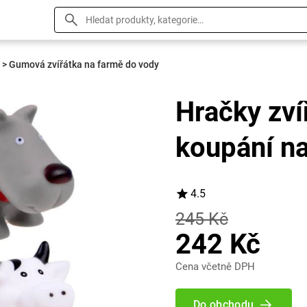
>
Gumová zvířátka na farmě do vody
Hračky zví
koupání n
4.5
245 Kč
242 Kč
Cena včetně DPH
Do obchodu