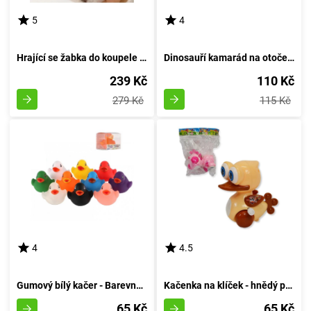
5
4
Hrající se žabka do koupele s hudbou
Dinosauří kamarád na otočení
239 Kč
110 Kč
279 Kč
115 Kč
4
4.5
Gumový bílý kačer - Barevná varianta
Kačenka na klíček - hnědý poklad
65 Kč
65 Kč