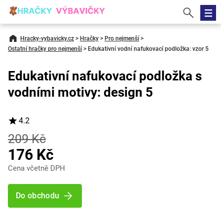
Hracky-vybavicky.cz
>
Hračky
>
Pro nejmenší
>
Ostatní hračky pro nejmenší
>
Edukativní vodní nafukovací podložka: vzor 5
Edukativní nafukovací podložka s
vodními motivy: design 5
4.2
209 Kč
176 Kč
Cena včetně DPH
Do obchodu