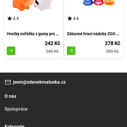
4.5
4.6
Hračky zvířátka z gumy pro koupání na farmě
Zábavné hrací nádoby ZOO - věžička
242 Kč
278 Kč
245 Kč
289 Kč
jsem@zdenekmatuska.cz
O nás
Spolupráce
Kategorie