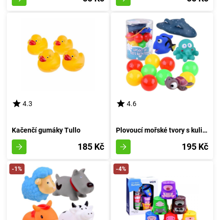
4.3
4.6
Kačenčí gumáky Tullo
Plovoucí mořské tvory s kuličkami pro koupání
185 Kč
195 Kč
-1%
-4%