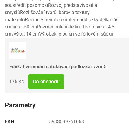
soustředit pozornostRozvoj představivosti a
smyslůRozlišování tvarů, barev a textury
materiáluRozměry nenafouknutém podložky:délka: 66
cmšířka: 50 cmRozměr balení:délka: 15 cmšířka: 4,5
cmvýška: 14 cmVýrobek je balen ve fóliovém sáčku.
Edukativní vodní nafukovací podložka: vzor 5
176 Kč
Do obchodu
Parametry
EAN
5903039761063