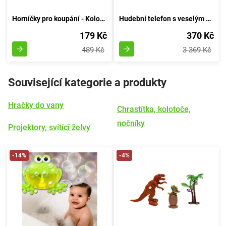
Horníčky pro koupání - Kolorovaná věžička vody
Hudební telefon s veselým žábrem v barvách
179 Kč
370 Kč
489 Kč
3 369 Kč
Související kategorie a produkty
Hračky do vany
Chrastítka, kolotoče,
nočníky
Projektory, svítící želvy
-14%
-4%