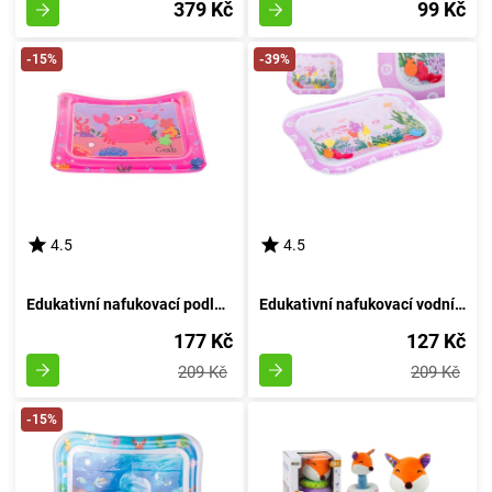
379 Kč
99 Kč
-15%
-39%
4.5
4.5
Edukativní nafukovací podložka s vodními motivy - Růžový Krab
Edukativní nafukovací vodní podložka s vodním motivem: růžová
177 Kč
127 Kč
209 Kč
209 Kč
-15%