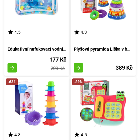
4.5
4.3
Edukativní nafukovací vodní podložka s motivem 4
Plyšová pyramida Liška v barvách 27 cm
177 Kč
389 Kč
209 Kč
-63%
-89%
4.8
4.5