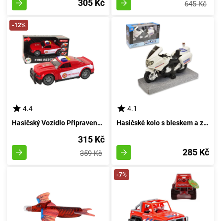
305 Kč
645 Kč
-12%
4.4
4.1
Hasičský Vozidlo Připravenosti
Hasičské kolo s bleskem a zvukem 24 cm
315 Kč
285 Kč
359 Kč
-7%