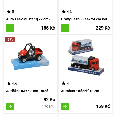
5
4.3
Auto Lesk Mustang 22 cm - rudá
Hravý Lesní Blesk 24 cm Polesie - rudá
155 Kč
229 Kč
-29%
4.6
4
Autíčko HMYZ 8 cm - rudá
Autobus s nádrží 18 cm
92 Kč
169 Kč
129 Kč