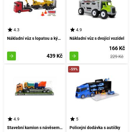
4.3
4.9
Nákladní vůz s lopatou a kývadlem
Nákladní vůz s dvojicí vozidel
166 Kč
439 Kč
229 Kč
-59%
4.9
5
Stavební kamion s návěsem + 2 stavební vozy - 1
Policejní dodávka s autíčky