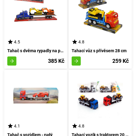
4.5
4.8
Tahač s dvěma rypadly na pásu
Tahací vůz s přívěsem 28 cm
385 Kč
259 Kč
4.1
4.8
Tahač s vozidlem - rudý
Tahací vozík s traktorem 20 cm - bílý