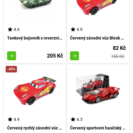
4.6
4.9
Tankový bojovník s reverzním tahem 16 cm - světlehnědý
Červený závodní vůz Blesk Racing 24 cm
82 Kč
205 Kč
155 Kč
-49%
4.9
4.3
Červený rychlý závodní vůz 24 cm
Červený sportovní hasičský vůz s červeným sportovním automobilem