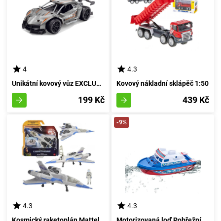
4
4.3
Unikátní kovový vůz EXCLUSIVE
Kovový nákladní sklápěč 1:50
199 Kč
439 Kč
-9%
4.3
4.3
Kosmický raketoplán Mattel Buzz Lightyear Velký-01
Motorizovaná loď Pobřežní stráže s houkačkou a světly