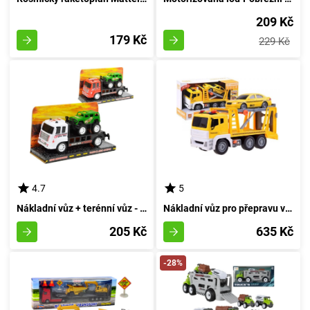
209 Kč
179 Kč
229 Kč
4.7
5
Nákladní vůz + terénní vůz - bílý
Nákladní vůz pro přepravu vozidel s osvětlením a zvukem + automobil
205 Kč
635 Kč
-28%