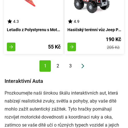
4.3
4.9
Letadlo z Polystyrenu s Motivem Dinosaura
Hasičský terénní vůz Jeep Polesie 23 cm
190 Kč
55 Kč
205 Kč
1
2
3
Interaktivní Auta
Prozkoumejte naši širokou škálu interaktivních aut, která
nabízejí realistické zvuky, světla a pohyby, aby vaše dítě
mohlo zažít autentický zážitek. Tyto hračky pomáhají
rozvíjet motorické dovednosti a koordinaci ruky a oka,
zatímco se vaše dítě učí o různých typech vozidel a jejich