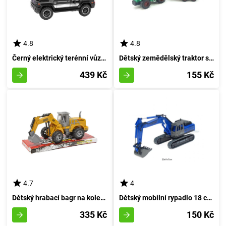
4.8
4.8
Černý elektrický terénní vůz pro děti
Dětský zemědělský traktor s přívěsem
439 Kč
155 Kč
4.7
4
Dětský hrabací bagr na kolečkách
Dětský mobilní rypadlo 18 cm - rudá
335 Kč
150 Kč