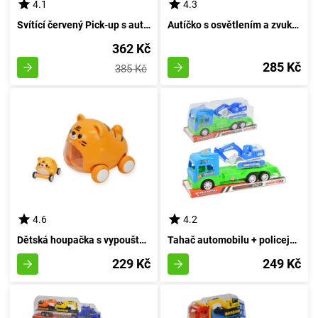
4.1
4.3
Svítící červený Pick-up s automatickým ovládáním
Autíčko s osvětlením a zvukem 16 cm - rudé
362 Kč
285 Kč
385 Kč
4.6
4.2
Dětská houpačka s vypouštěcím mechanismem INSPIROVANÁ MONTESSORI tkaninou
Tahač automobilu + policejní rypadlo
229 Kč
249 Kč