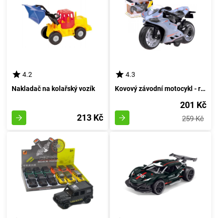
4.2
4.3
Nakladač na kolařský vozík
Kovový závodní motocykl - rudý
201 Kč
213 Kč
259 Kč