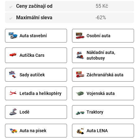
Ceny začínají od
55 Kč
✅
Maximální sleva
-62%
✅
Auta stavební
Osobní auta
Nákladní auta,
Autíčka Cars
autobusy
Sady autíček
Záchranářská auta
Letadla a helikoptéry
Vojenská auta
Lodě
Traktory
Auta na písek
Auta LENA