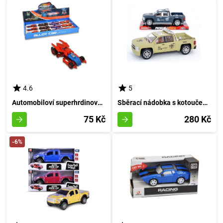
4.6
5
Automobiloví superhrdinové - A
Sběrací nádobka s kotoučem 27 cm - barva písku
75 Kč
280 Kč
-6%