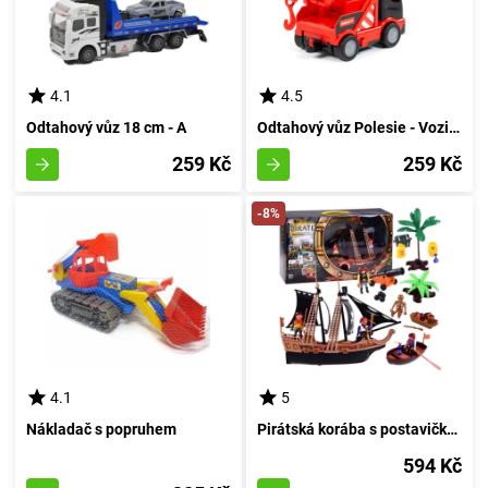
4.1
4.5
Odtahový vůz 18 cm - A
Odtahový vůz Polesie - Vozidlo pro tahání a přepravu hraček
259 Kč
259 Kč
-8%
4.1
5
Nákladač s popruhem
Pirátská korába s postavičkami pirátů
594 Kč