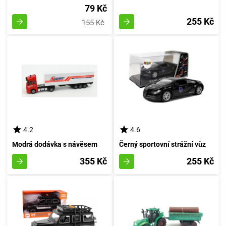
79 Kč
255 Kč
155 Kč
4.2
4.6
Modrá dodávka s návěsem
Černý sportovní strážní vůz
355 Kč
255 Kč