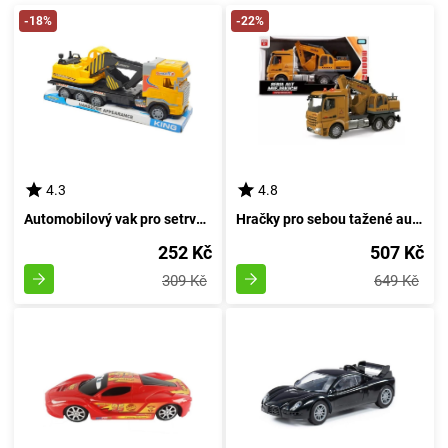
-18%
-22%
4.3
4.8
Automobilový vak pro setrvačník
Hračky pro sebou tažené autíčka
252 Kč
507 Kč
309 Kč
649 Kč