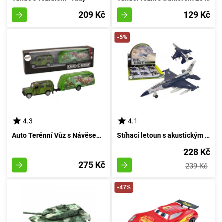
209 Kč
129 Kč
-5%
4.3
4.1
Auto Terénní Vůz s Návěsem pro Přepravu Pravěkého Ještěra
Stíhací letoun s akustickým a světelným efektem granátově modré barvy
228 Kč
275 Kč
239 Kč
-47%