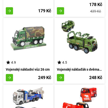
178 Kč
179 Kč
439 Kč
4.9
4.5
Vojenský nákladní vůz 26 cm
Vojenský náklaďák s dvěma vojáky
249 Kč
248 Kč