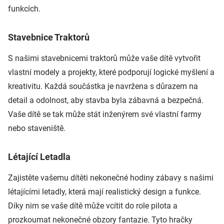
funkcích.
Stavebnice Traktorů
S našimi stavebnicemi traktorů může vaše dítě vytvořit
vlastní modely a projekty, které podporují logické myšlení a
kreativitu. Každá součástka je navržena s důrazem na
detail a odolnost, aby stavba byla zábavná a bezpečná.
Vaše dítě se tak může stát inženýrem své vlastní farmy
nebo staveniště.
Létající Letadla
Zajistěte vašemu dítěti nekonečné hodiny zábavy s našimi
létajícími letadly, která mají realistický design a funkce.
Díky nim se vaše dítě může vcítit do role pilota a
prozkoumat nekonečné obzory fantazie. Tyto hračky