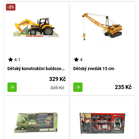
-2%
4.1
4
Dětský konstrukční buldozer - bagr
Dětský zvedák 15 cm
329 Kč
235 Kč
335 Kč