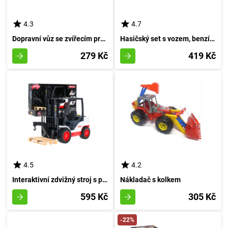
4.3
4.7
Dopravní vůz se zvířecím prehistorickým tvorem
Hasičský set s vozem, benzínovou pumpou a silničními značkami - schránka
279 Kč
419 Kč
4.5
4.2
Interaktivní zdvižný stroj s pohyblivými rameny
Nákladač s kolkem
595 Kč
305 Kč
-22%