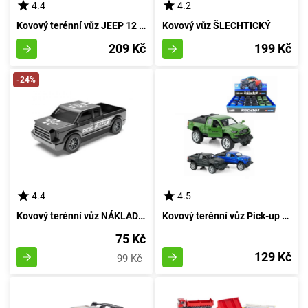
4.4
4.2
Kovový terénní vůz JEEP 12 cm - černý
Kovový vůz ŠLECHTICKÝ
209 Kč
199 Kč
-24%
4.4
4.5
Kovový terénní vůz NÁKLAD 7CM
Kovový terénní vůz Pick-up - černý
75 Kč
129 Kč
99 Kč