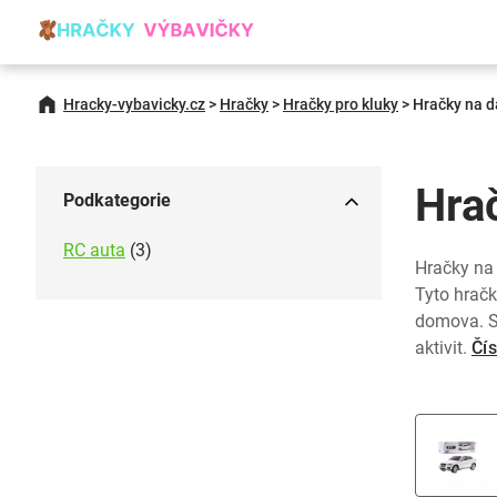
Hracky-vybavicky.cz
>
Hračky
>
Hračky pro kluky
>
Hračky na d
Hra
Podkategorie
RC auta
(3)
Hračky na 
Tyto hračk
domova. S
aktivit.
Čís