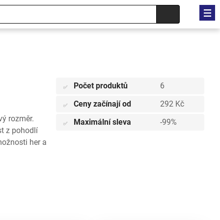
Počet produktů
6
✅
Ceny začínají od
292 Kč
✅
vý rozměr.
Maximální sleva
-99%
✅
t z pohodlí
ožnosti her a