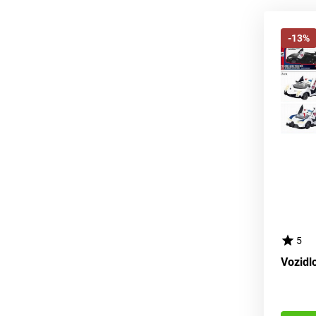
-13%
5