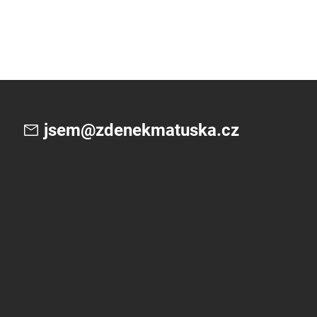
jsem@zdenekmatuska.cz