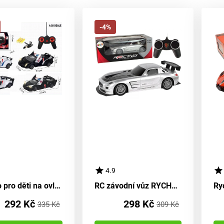
-4%
4.9
Vozidlo pro děti na ovládání na dálku 21 cm - bílé barvy
RC závodní vůz RYCHLOSTní závody na dálkové ovládání
292 Kč
298 Kč
335 Kč
309 Kč