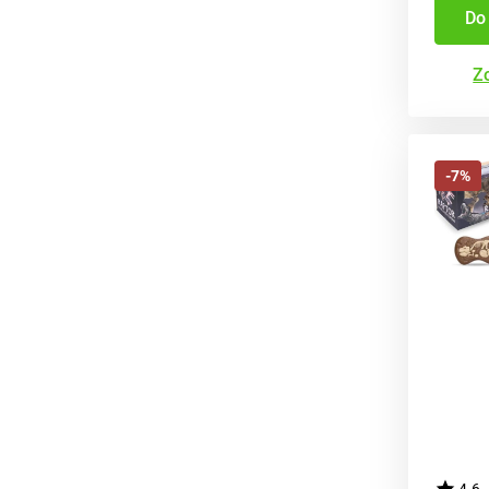
Do
Zo
-7%
4.6