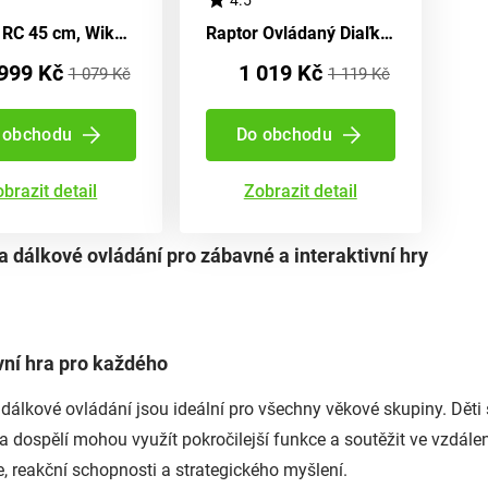
Raptor RC 45 cm, Wiky RC, W009189 -> Dravec RC 45 cm, Wiky RC, W009189
Raptor Ovládaný Diaľkovým Ovládačem 45 cm, sivý, Wiky Diaľkové Ovládanie, W007727
999 Kč
1 019 Kč
1 079 Kč
1 119 Kč
 obchodu
Do obchodu
brazit detail
Zobrazit detail
 dálkové ovládání pro zábavné a interaktivní hry
vní hra pro každého
dálkové ovládání jsou ideální pro všechny věkové skupiny. Dět
i a dospělí mohou využít pokročilejší funkce a soutěžit ve vzdál
, reakční schopnosti a strategického myšlení.