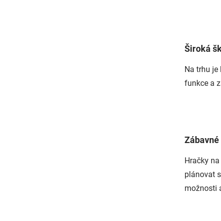
Široká š
Na trhu je
funkce a z
Zábavné 
Hračky na 
plánovat s
možnosti a