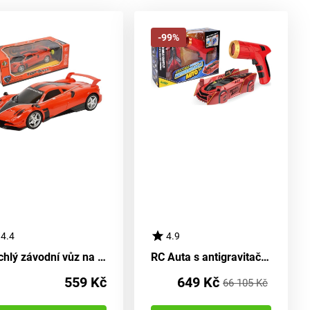
-99%
4.4
4.9
Rychlý závodní vůz na dálkové ovládání - rudý
RC Auta s antigravitační technologií a laserem, 15 cm, červené, Wiky RC, W012562
559 Kč
649 Kč
66 105 Kč