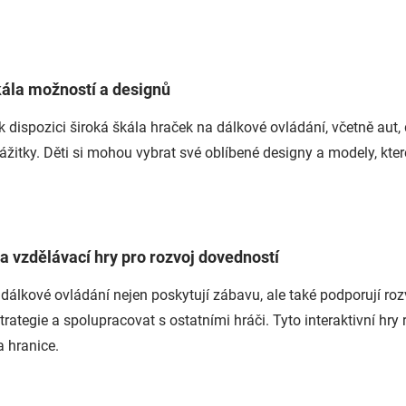
kála možností a designů
 k dispozici široká škála hraček na dálkové ovládání, včetně aut,
ážitky. Děti si mohou vybrat své oblíbené designy a modely, kte
a vzdělávací hry pro rozvoj dovedností
dálkové ovládání nejen poskytují zábavu, ale také podporují rozv
trategie a spolupracovat s ostatními hráči. Tyto interaktivní hry r
 hranice.