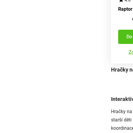
Do
Zo
Hračky na
Interakti
Hračky na 
starší dět
koordinace