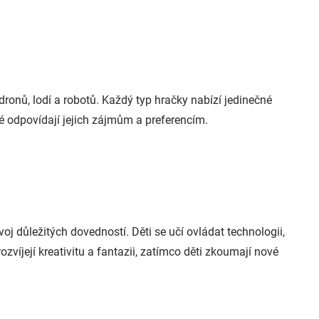
 dronů, lodí a robotů. Každý typ hračky nabízí jedinečné
ré odpovídají jejich zájmům a preferencím.
oj důležitých dovedností. Děti se učí ovládat technologii,
ozvíjejí kreativitu a fantazii, zatímco děti zkoumají nové