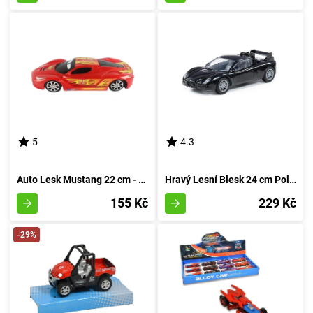
5
4.3
Auto Lesk Mustang 22 cm - rudá
Hravý Lesní Blesk 24 cm Polesie - rudá
155 Kč
229 Kč
-29%