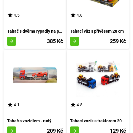
4.5
4.8
Tahač s dvěma rypadly na pásu
Tahací vůz s přívěsem 28 cm
385 Kč
259 Kč
4.1
4.8
Tahač s vozidlem - rudý
Tahací vozík s traktorem 20 cm - bílý
209 Kč
129 Kč