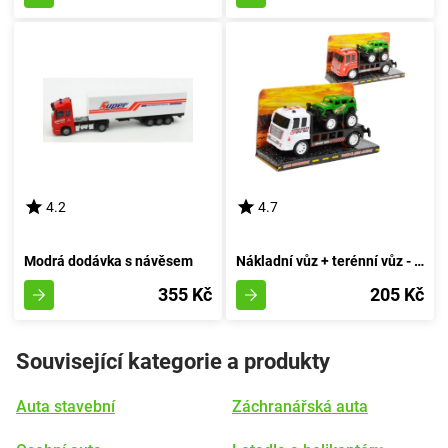
4.2
4.7
Modrá dodávka s návěsem
Nákladní vůz + terénní vůz - bílý
355 Kč
205 Kč
Související kategorie a produkty
Auta stavební
Záchranářská auta