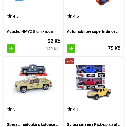
4.6
4.6
Autíčko HMYZ 8 cm - rudá
Automobiloví superhrdinové - A
92 Kč
75 Kč
129 Kč
-6%
5
4.1
Sběrací nádobka s kotoučem 27 cm - barva písku
Svítící červený Pick-up s automatickým ovládáním