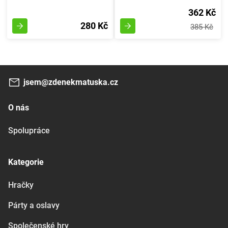
362 Kč
280 Kč
385 Kč
jsem@zdenekmatuska.cz
O nás
Spolupráce
Kategorie
Hračky
Párty a oslavy
Společenské hry