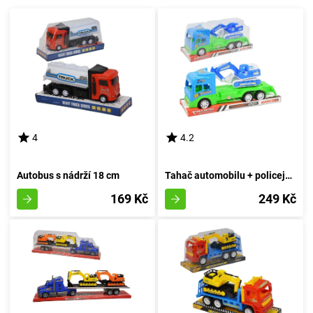
4
4.2
Autobus s nádrží 18 cm
Tahač automobilu + policejní rypadlo
169 Kč
249 Kč