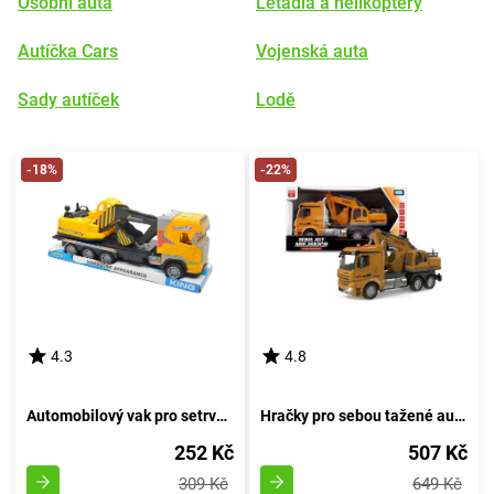
Osobní auta
Letadla a helikoptéry
Autíčka Cars
Vojenská auta
Sady autíček
Lodě
-18%
-22%
4.3
4.8
Automobilový vak pro setrvačník
Hračky pro sebou tažené autíčka
252 Kč
507 Kč
309 Kč
649 Kč