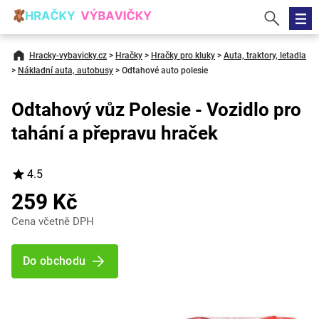
Hracky-vybavicky.cz
>
Hračky
>
Hračky pro kluky
>
Auta, traktory, letadla
>
Nákladní auta, autobusy
>
Odtahové auto polesie
Odtahový vůz Polesie - Vozidlo pro
tahání a přepravu hraček
4.5
259 Kč
Cena včetně DPH
Do obchodu