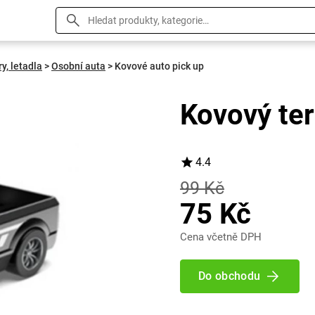
ry, letadla
>
Osobní auta
>
Kovové auto pick up
Kovový te
4.4
99 Kč
75 Kč
Cena včetně DPH
Do obchodu