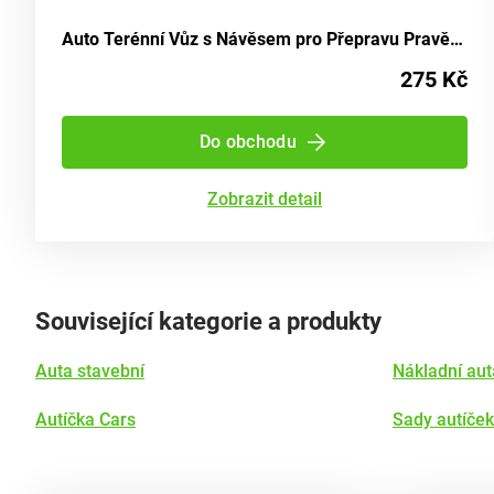
Auto Terénní Vůz s Návěsem pro Přepravu Pravěkého Ještěra
275 Kč
Do obchodu
Zobrazit detail
Související kategorie a produkty
Auta stavební
Nákladní aut
Autíčka Cars
Sady autíček