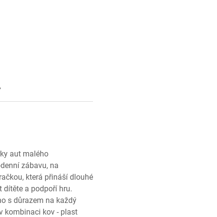
y
rky aut malého
odenní zábavu, na
račkou, která přináší dlouhé
dítěte a podpoří hru.
beno s důrazem na každý
v kombinaci kov - plast