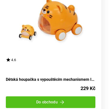
4.6
Dětská houpačka s vypouštěcím mechanismem INSPIROVANÁ MONTESSORI tkaninou
229 Kč
Do obchodu