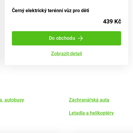
Černý elektrický terénní vůz pro děti
439 Kč
Do obchodu
Zobrazit detail
a, autobusy
Záchranářská auta
Letadla a helikoptéry