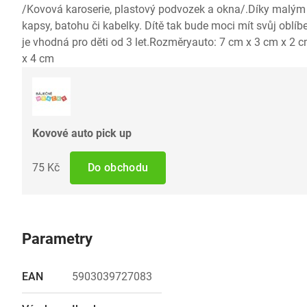
/Kovová karoserie, plastový podvozek a okna/.Díky malým
kapsy, batohu či kabelky. Dítě tak bude moci mít svůj oblíb
je vhodná pro děti od 3 let.Rozměryauto: 7 cm x 3 cm x 2 
x 4 cm
Kovové auto pick up
75 Kč
Do obchodu
Parametry
EAN
5903039727083