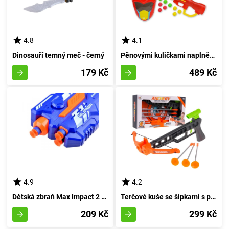
4.8
4.1
Dinosauří temný meč - černý
Pěnovými kuličkami naplněná vesmírná pistole s maskou
179 Kč
489 Kč
4.9
4.2
Dětská zbraň Max Impact 2 v 1
Terčové kuše se šipkami s přísavky
209 Kč
299 Kč