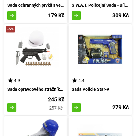
Sada ochranných prvků s vestou a odznakem pro policejní hry
S.W.A.T. Policejní Sada - Bílý Oděv
179 Kč
309 Kč
-5%
4.9
4.4
Sada opravdového strážníka práva
Sada Policie Star-V
245 Kč
279 Kč
257 Kč