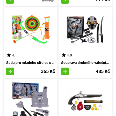
619 Kč
4.1
4.8
Sada pro mladého střelce s cílem
Souprava drobného válečníka skrytého ve stínech
365 Kč
485 Kč