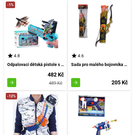
-1%
4.8
4.6
Odpalovací dětská pistole s letadly - Modrá
Sada pro malého bojovníka s lukem a šípy Ninji
482 Kč
205 Kč
489 Kč
-12%