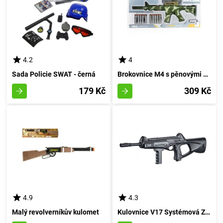
4.2
4
Sada Policie SWAT - černá
Brokovnice M4 s pěnovými náboji
179 Kč
309 Kč
4.9
4.3
Malý revolverníkův kulomet
Kulovnice V17 Systémová Zbraň