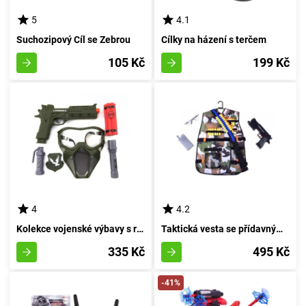
5
4.1
Suchozipový Cíl se Zebrou
Cílky na házení s terčem
105 Kč
199 Kč
4
4.2
Kolekce vojenské výbavy s revolverem a příslušenstvím
Taktická vesta se přídavnými prvky
335 Kč
495 Kč
-41%