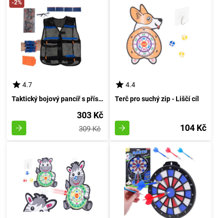
-2%
4.7
4.4
Taktický bojový pancíř s příslušenstvím
Terč pro suchý zip - Liščí cíl
303 Kč
104 Kč
309 Kč