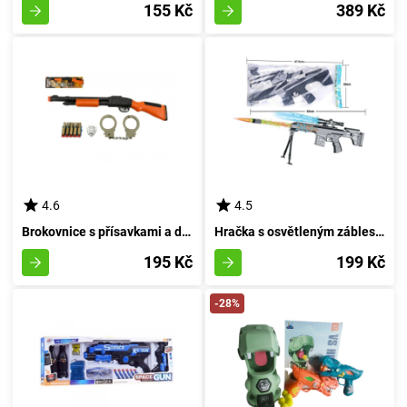
155 Kč
389 Kč
4.6
4.5
Brokovnice s přísavkami a držadly - inovativní dětská hračka
Hračka s osvětleným zábleskem 63 cm
195 Kč
199 Kč
-28%