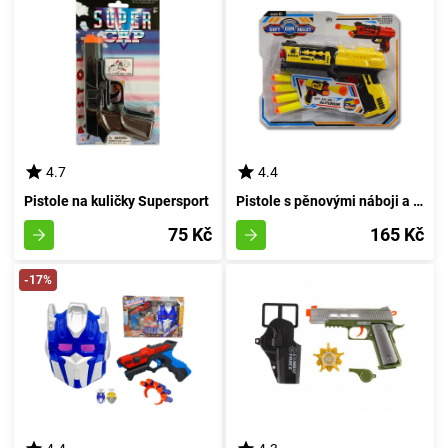
4.7
4.4
Pistole na kuličky Supersport
Pistole s pěnovými náboji a přísavkou - rudá
75 Kč
165 Kč
-17%