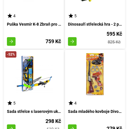
4
5
Puška Vesmír K-8 Zbraň pro pěnové náboje - rudá
Dinosauří střelecká hra - 2 pušky na pěnové koule a cíl v podobě dinosaura
595 Kč
759 Kč
825 Kč
-52%
5
4
Sada střelce s laserovým ukazovátkem
Sada mladého kovboje Divoký Západ
298 Kč
279 Kč