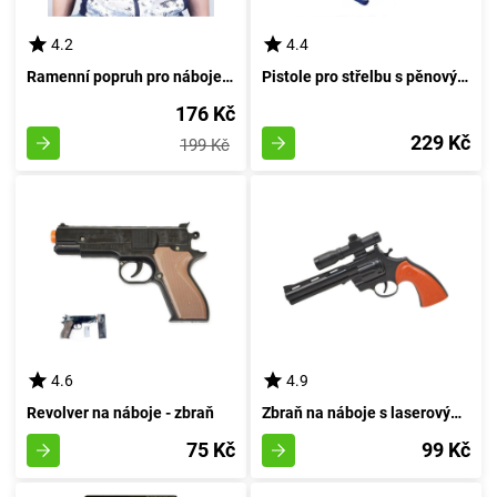
4.2
4.4
Ramenní popruh pro náboje pro pistole NERF
Pistole pro střelbu s pěnovými náboji
176 Kč
229 Kč
199 Kč
4.6
4.9
Revolver na náboje - zbraň
Zbraň na náboje s laserovým zaměřovačem
75 Kč
99 Kč