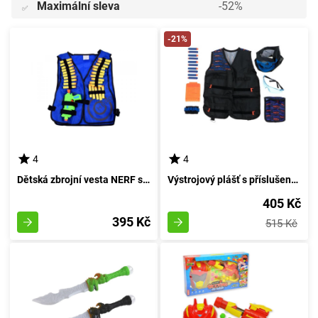
Maximální sleva
-52%
✅
-21%
4
4
Dětská zbrojní vesta NERF s revolverem a střelivem - rudá
Výstrojový plášť s příslušenstvím pro zbraně NERF
405 Kč
395 Kč
515 Kč