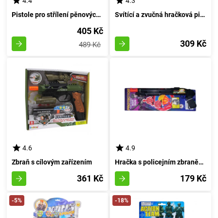
4.4
4.3
Pistole pro střílení pěnových šipek s maskou proměnitel - Bourák
Svítící a zvučná hračková pistole s příslušenstvím
405 Kč
309 Kč
489 Kč
4.6
4.9
Zbraň s cílovým zařízením
Hračka s policejním zbraněm pro šipky
361 Kč
179 Kč
-5%
-18%