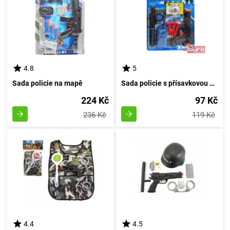
4.8
5
Sada policie na mapě
Sada policie s přísavkovou pistolí - 1
224 Kč
97 Kč
236 Kč
119 Kč
4.4
4.5