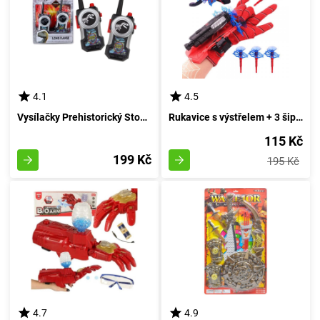
4.1
4.5
Vysílačky Prehistorický Stopař s doletem 30-80 m
Rukavice s výstřelem + 3 šipky
115 Kč
199 Kč
195 Kč
4.7
4.9