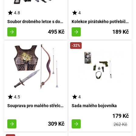
4.8
4
Soubor drobného letce s doplňky
Kolekce pirátského potřebíčku pro nejmenšího dobrodruha
495 Kč
189 Kč
-32%
4.5
4
Souprava pro malého střelce z luku
Sada malého bojovníka
179 Kč
309 Kč
262 Kč