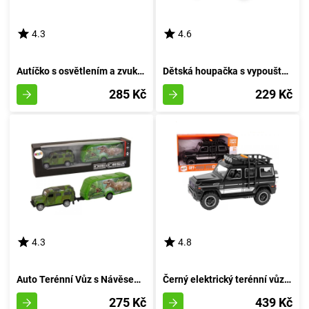
4.3
4.6
Autíčko s osvětlením a zvukem 16 cm - rudé
Dětská houpačka s vypouštěcím mechanismem INSPIROVANÁ MONTESSORI tkaninou
285 Kč
229 Kč
4.3
4.8
Auto Terénní Vůz s Návěsem pro Přepravu Pravěkého Ještěra
Černý elektrický terénní vůz pro děti
275 Kč
439 Kč