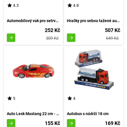
4.3
4.8
Automobilový vak pro setrvačník
Hračky pro sebou tažené autíčka
252 Kč
507 Kč
309 Kč
649 Kč
5
4
Auto Lesk Mustang 22 cm - rudá
Autobus s nádrží 18 cm
155 Kč
169 Kč