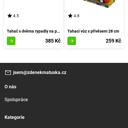
4.5
4.8
Tahač s dvěma rypadly na pásu
Tahací vůz s přívěsem 28 cm
385 Kč
259 Kč
jsem@zdenekmatuska.cz
O nás
Spolupráce
Kategorie