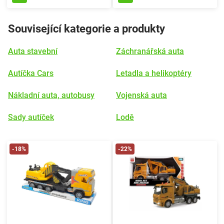
Související kategorie a produkty
Auta stavební
Záchranářská auta
Autíčka Cars
Letadla a helikoptéry
Nákladní auta, autobusy
Vojenská auta
Sady autíček
Lodě
-18%
-22%