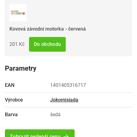
Kovová závodní motorka - červená
201 Kč
Do obchodu
Parametry
EAN
1401405316717
Výrobce
Jokomisiada
Barva
šedá
Zobrazit nejlepší cenu