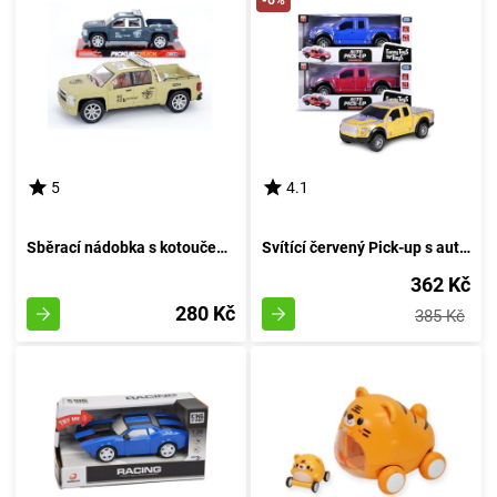
-6%
5
4.1
Sběrací nádobka s kotoučem 27 cm - barva písku
Svítící červený Pick-up s automatickým ovládáním
362 Kč
280 Kč
385 Kč