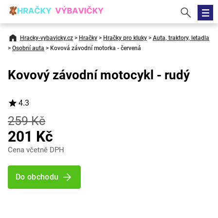
Hracky-vybavicky.cz
>
Hračky
>
Hračky pro kluky
>
Auta, traktory, letadla
>
Osobní auta
>
Kovová závodní motorka - červená
Kovový závodní motocykl - rudý
4.3
259 Kč
201 Kč
Cena včetně DPH
Do obchodu