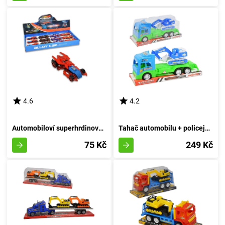
4.6
4.2
Automobiloví superhrdinové - A
Tahač automobilu + policejní rypadlo
75 Kč
249 Kč