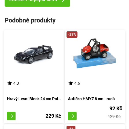
Podobné produkty
-29%
4.3
4.6
Hravý Lesní Blesk 24 cm Polesie - rudá
Autíčko HMYZ 8 cm - rudá
92 Kč
229 Kč
129 Kč