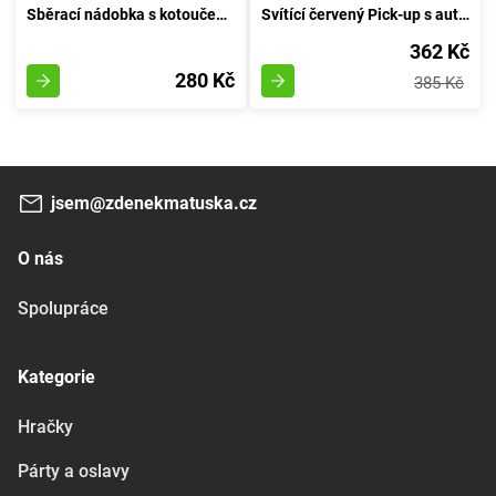
Sběrací nádobka s kotoučem 27 cm - barva písku
Svítící červený Pick-up s automatickým ovládáním
362 Kč
280 Kč
385 Kč
jsem@zdenekmatuska.cz
O nás
Spolupráce
Kategorie
Hračky
Párty a oslavy