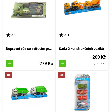
4.3
4.1
Dopravní vůz se zvířecím prehistorickým tvorem
Sada 2 konstrukčních vozíků
209 Kč
279 Kč
259 Kč
-8%
-4%