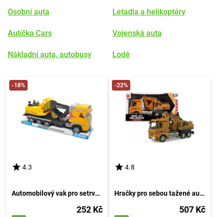
Osobní auta
Letadla a helikoptéry
Autíčka Cars
Vojenská auta
Nákladní auta, autobusy
Lodě
-18%
-22%
4.3
4.8
Automobilový vak pro setrvačník
Hračky pro sebou tažené autíčka
252 Kč
507 Kč