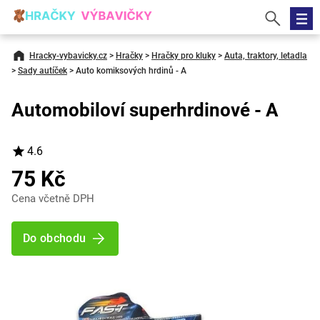
Hracky-vybavicky.cz
>
Hračky
>
Hračky pro kluky
>
Auta, traktory, letadla
>
Sady autíček
>
Auto komiksových hrdinů - A
Automobiloví superhrdinové - A
4.6
75 Kč
Cena včetně DPH
Do obchodu