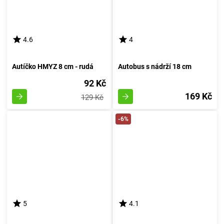
4.6
4
Autíčko HMYZ 8 cm - rudá
Autobus s nádrží 18 cm
92 Kč
169 Kč
129 Kč
-6%
5
4.1