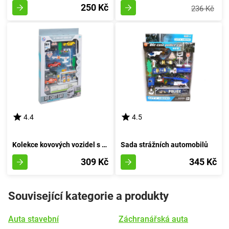
250 Kč
236 Kč
4.4
4.5
Kolekce kovových vozidel s doplňky pro silniční prostředí
Sada strážních automobilů
309 Kč
345 Kč
Související kategorie a produkty
Auta stavební
Záchranářská auta