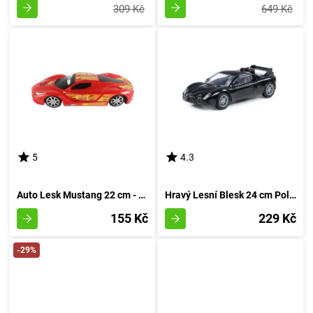
309 Kč
649 Kč
5
4.3
Auto Lesk Mustang 22 cm - rudá
Hravý Lesní Blesk 24 cm Polesie - rudá
155 Kč
229 Kč
-29%