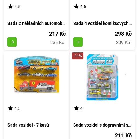
4.5
4.5
Sada 2 nákladních automobilů s naklápěcí nástavbou a vozem na odpad
Sada 4 vozidel komiksových superhrdinů
217 Kč
298 Kč
235 Kč
309 Kč
-11%
4.5
4
Sada vozidel - 7 kusů
Sada vozidel s dopravními symboly
211 Kč