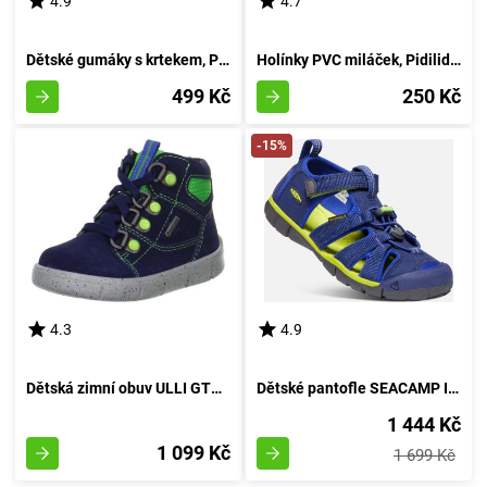
4.9
4.7
Dětské gumáky s krtekem, Pidilidi, PL0016-04, modrá - velikost 27
Holínky PVC miláček, Pidilidi, PL60, dívka - 32
499 Kč
250 Kč
-15%
4.3
4.9
Dětská zimní obuv ULLI GTX, Superfit, 1-00425-81, modré provedení - velikost 21
Dětské pantofle SEACAMP II CNX, MODRÝ OCEÁN/LIMETKA, keen, 1022993/1022978/1022939, 36
1 444 Kč
1 099 Kč
1 699 Kč