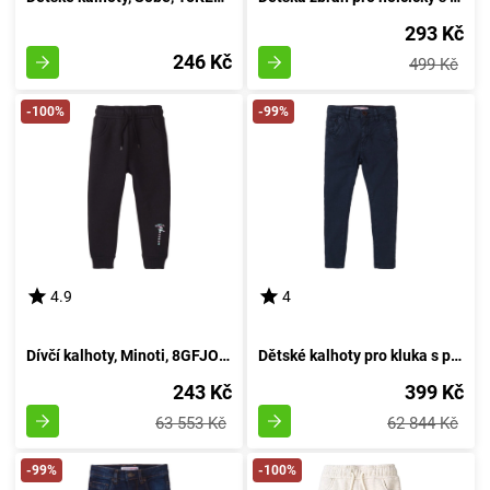
293 Kč
246 Kč
499 Kč
-100%
-99%
4.9
4
Dívčí kalhoty, Minoti, 8GFJOG 1, černé - velikost 98/104 | pro věk 3 až 4 let
Dětské kalhoty pro kluka s pružností, Minoti, Retro 4, modro - velikost 98/104 | pro věk 3 až 4 let
243 Kč
399 Kč
63 553 Kč
62 844 Kč
-99%
-100%