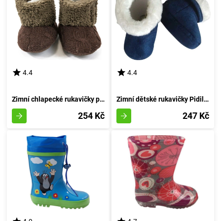
4.4
4.4
Zimní chlapecké rukavičky pro miminka, Pidilidi, PD0562-18, hnědé barvy - velikost 74/80 | 9-12 měsíců
Zimní dětské rukavičky Pidilidi, PD0556-04, azurová - velikost 68/74 | pro věk 6-9 měsíců
254 Kč
247 Kč