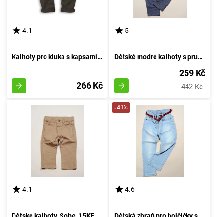
4.1
5
Kalhoty pro kluka s kapsami, značky Minoti, model RANGER 3 - velikost 80/86 | 12-18 měsíců
Dětské modré kalhoty s pružným pasem, Sobe, 15KKGTYT786, velikost 146 | vhodné pro věk 11 let
259 Kč
266 Kč
442 Kč
-41%
4.1
4.6
Dětské kalhoty, Sobe, 15KECPAN85, barva hnědá - velikost 74 | pro věk 9 měsíců
Dětská zbraň pro holčičky s popruhem, Wendee, DY25162-1, modrá - velikost 98 | 3 roky