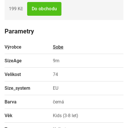
199 Kč
Do obchodu
Parametry
Výrobce
Sobe
SizeAge
9m
Velikost
74
Size_system
EU
Barva
černá
Věk
Kids (3-8 let)