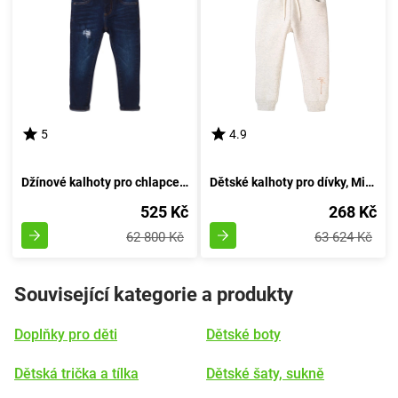
5
4.9
Džínové kalhoty pro chlapce s pružností, Minoti, Scandi 4, modré - 98/104 | 3/4let
Dětské kalhoty pro dívky, Minoti, 8GFJOG 6, barva béžová - velikost 98/104 | pro věk 3 až 4 let
525 Kč
268 Kč
62 800 Kč
63 624 Kč
Související kategorie a produkty
Doplňky pro děti
Dětské boty
Dětská trička a tílka
Dětské šaty, sukně