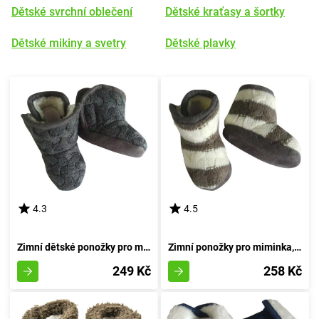
Dětské svrchní oblečení
Dětské kraťasy a šortky
Dětské mikiny a svetry
Dětské plavky
4.3
4.5
Zimní dětské ponožky pro miminka, Pidilidi, PD0555-09, šedé - velikost 74/80 | pro věk 9-12 měsíců
Zimní ponožky pro miminka, Pidilidi, PD0558-09, šedá - velikost 74/80 | 9-12 měsíců
249 Kč
258 Kč