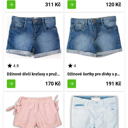
311 Kč
120 Kč
4.8
4
Džínové dívčí kraťasy s pružností, Minoti, KG DSHORT 5, modré - 98/104 | 3/4 roků
Džínové šortky pro dívky s pružností, Minoti, KG DSHORT 6, modré - velikost 98/104 | pro věk 3-4 let
170 Kč
191 Kč