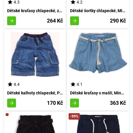
4.3
4.2
Dětské kraťasy chlapecké, značky Minoti, model Nomad 8, barva navy - velikost 98/104 | pro věk 3 až 4 let
Dětské šortky chlapecké, Minoti, Nomad 8, temně modré - velikost 152/158 | pro věk 12/13 let
264 Kč
290 Kč
4.4
4.1
Dětské kalhoty chlapecké, Pidilidi, PD702, kluk - velikost 98/104 | pro věk 3 až 4 let
Dětské kraťasy s mašlí, Minoti, Lemdrop 6, modré provedení - velikost 98/104 | pro věk 3-4 let
170 Kč
363 Kč
-99%