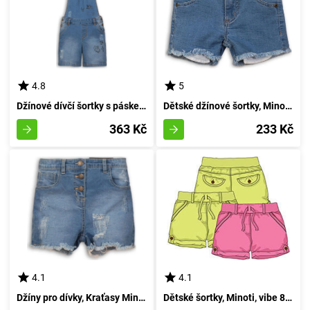
4.8
5
Džínové dívčí šortky s páskem, Minoti, Wilderness 1, modré - 98/104 | 3/4let
Dětské džínové šortky, Minoti, BEACHY 7, modré - velikost 98/104 | pro věk 3-4 let
363 Kč
233 Kč
4.1
4.1
Džíny pro dívky, Kraťasy Minoti Tumbleweed 7, modré, velikost 152/158 | pro věk 12/13 let
Dětské šortky, Minoti, vibe 8, zelené - velikost 92/98 | pro věk 2-3 let