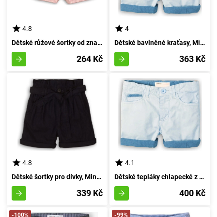
4.8
4
Dětské růžové šortky od značky Minoti, velikost 98/104 cm, vhodné pro věk 3-4 let
Dětské bavlněné kraťasy, Minoti, Salt 6, světle modré barvy - velikost 98/104 | pro věk 3/4 let
264 Kč
363 Kč
4.8
4.1
Dětské šortky pro dívky, Minoti, Nautical 1, temně modré - velikost 152/158 | pro věk 12/13 let
Dětské tepláky chlapecké z bavlny, značky Minoti, model Salt 6, světle modré barvy - velikost 152/158 | pro věk 12/13 let
339 Kč
400 Kč
-100%
-99%