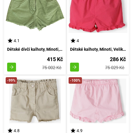
4.1
4
Dětské dívčí kalhoty, Minoti, Velikost 14, Holčičí - 158/164 | Věk 13/14 let
Dětské kalhoty, Minoti, Velikost 14/20, Dívčí - 98/104 | 3/4 roky
415 Kč
286 Kč
75 002 Kč
75 029 Kč
-99%
-100%
4.8
4.9