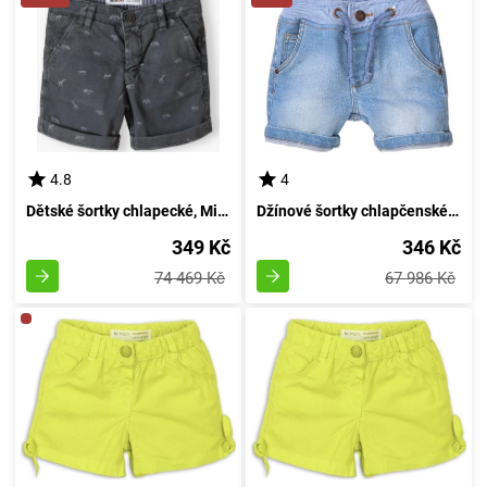
4.8
4
Dětské šortky chlapecké, Minoti, baboon 3, Kluk - 98/104 | 3/4let
Džínové šortky chlapčenské, Minoti, Vacay 8, modré - velikost 98/104 | 3/4let
349 Kč
346 Kč
74 469 Kč
67 986 Kč