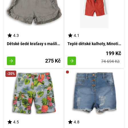
4.3
4.1
Dětské šedé kraťasy s mašličkami, Minoti, Shell 5, velikost 92/98 | 2/3 roky
Teplé dětské kalhoty, Minoti, 13fleece 17, Chlapec - 98/104 | 3/4roky
199 Kč
275 Kč
74 694 Kč
-20%
4.5
4.8