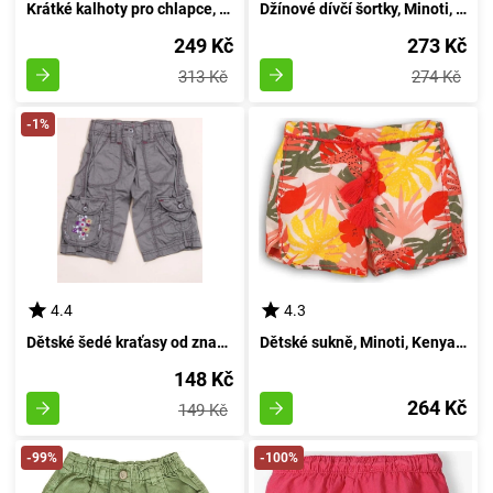
Krátké kalhoty pro chlapce, Minoti, MAUI 6, mladík - velikost 152/158 | ve věku 12/13 let
Džínové dívčí šortky, Minoti, Tumbleweed 7, modré - velikost 98/104 | pro věk 3 až 4 let
249 Kč
273 Kč
313 Kč
274 Kč
-1%
4.4
4.3
Dětské šedé kraťasy od značky Pidilidi pro dívky ve velikosti 98/104 | vhodné pro věk 3 až 4 let
Dětské sukně, Minoti, Kenya 5, dívčí - velikost 98/104 | pro věk 3 až 4 let
148 Kč
264 Kč
149 Kč
-99%
-100%