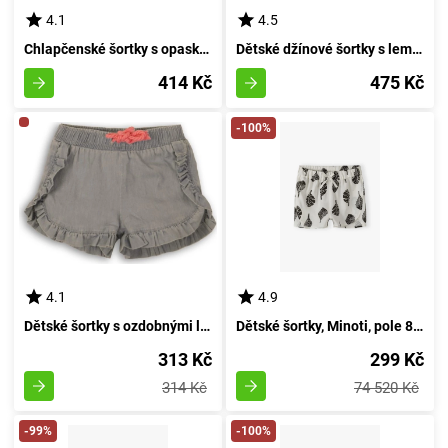
4.1
4.5
Chlapčenské šortky s opaskem, Minoti, Sunset 8, žluté - 98/104 | 3/4let
Dětské džínové šortky s lemováním - lehká džínovina, Minoti, Shell 8, světle modré barvy - velikost 98/104 | pro věk 3-4 let
414 Kč
475 Kč
-100%
4.1
4.9
Dětské šortky s ozdobnými lemy, Minoti, Shell 5, šedé - velikost 98/104 | pro věk 3 až 4 let
Dětské šortky, Minoti, pole 8, Dívka - 98/104 | 3/4let
313 Kč
299 Kč
314 Kč
74 520 Kč
-99%
-100%