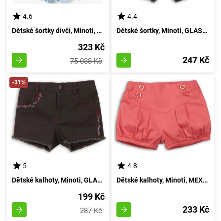
4.6
4.4
Dětské šortky dívčí, Minoti, velikost 14/22, pro dívku ve věku 3-4 let
Dětské šortky, Minoti, GLASTO 9, barva hnědá - velikost 98/104 | pro věk 3/4 let
323 Kč
247 Kč
75 038 Kč
-31%
5
4.8
Dětské kalhoty, Minoti, GLASTO 9, kávová barva - velikost 152/158 | pro věk 12/13 let
Dětské kalhoty, Minoti, MEXICO 8, červené - velikost 122/128 | pro věk 7-8 let
199 Kč
233 Kč
287 Kč