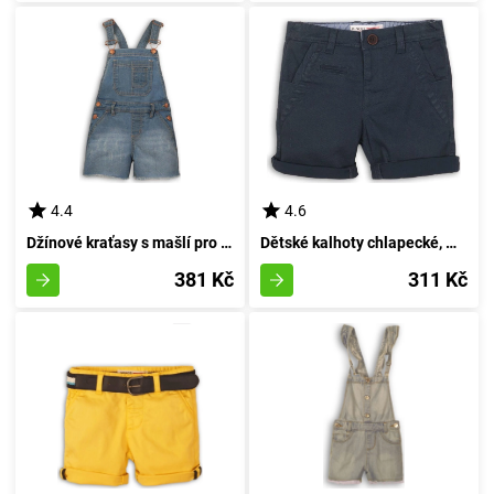
4.4
4.6
Džínové kraťasy s mašlí pro dívky, značky Minoti, model Kenya 8, barva modrá - velikost 98/104 | pro věk 3 až 4 let
Dětské kalhoty chlapecké, Minoti, Shore 6, modré barvy - velikost 98/104 | 3/4let
381 Kč
311 Kč