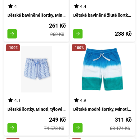
4
4.4
Dětské bavlněné šortky, Minoti, 2KRÁTKÉ 1, žluté - 152/158 | pro 12/13let
Dětské bavlněné žluté šortky, Minoti, velikost 98/104 | pro věk 3-4 let
261 Kč
238 Kč
262 Kč
-100%
-100%
4.1
4.9
Dětské šortky, Minoti, týlové 7, Dívčí - velikost 98/104 | pro věk 3/4 let
Dětské modré šortky, Minoti, Virtual 5, velikost 98/104 | 3/4 let
249 Kč
311 Kč
74 573 Kč
68 174 Kč