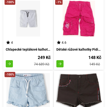
-100%
-1%
4
4.6
Chlapecké teplákové kalhoty, Minoti, 13fleece 14, Kluk - 98/104 | 3/4let
Dětské růžové kalhotky Pidilidi pro dívky, velikost 98/104, vhodné pro věk 3-4 let
249 Kč
148 Kč
74 689 Kč
149 Kč
-100%