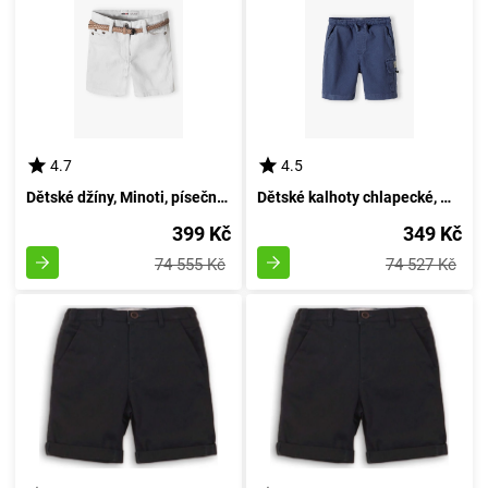
4.7
4.5
Dětské džíny, Minoti, písečné 8, Dívčí - velikost 98/104 | 3/4roky
Dětské kalhoty chlapecké, Minoti, velikost 5, Kluk - 158/164 | 13/14 let
399 Kč
349 Kč
74 555 Kč
74 527 Kč