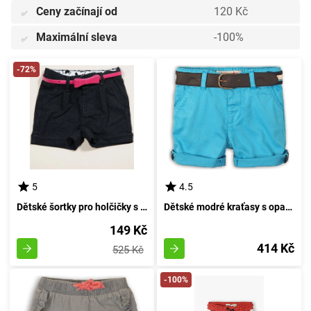
Ceny začínají od
120 Kč
✅
Maximální sleva
-100%
✅
-72%
5
4.5
Dětské šortky pro holčičky s opaskem, Značka Sobe, Velikost 15KKCSRT292, Černá - Velikost 98 | Pro věk 3 roky
Dětské modré kraťasy s opaskem, Minoti, Sunset 6, velikost 98/104 | pro věk 3-4 let
149 Kč
414 Kč
525 Kč
-100%