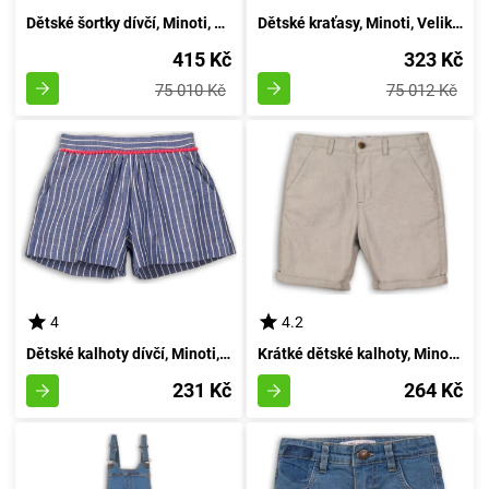
Dětské šortky dívčí, Minoti, Velikost 14/15, Dívka - 158/164 | Věk 13/14 let
Dětské kraťasy, Minoti, Velikost 14/17, Pro dívky - 98/104 | Věk 3/4 roky
415 Kč
323 Kč
75 010 Kč
75 012 Kč
4
4.2
Dětské kalhoty dívčí, Minoti, Hut 9, modře - velikost 98/104 | pro věk 3/4 let
Krátké dětské kalhoty, Minoti, Nomad 7, šedé - velikost 122/128 | pro věk 7/8 let
231 Kč
264 Kč