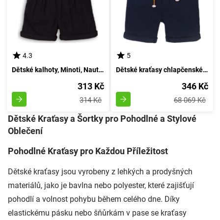
4.3
5
Dětské kalhoty, Minoti, Nautical 1, temně modré - velikost 98/104 | pro věk 3-4 let
Dětské kraťasy chlapčenské, Minoti, Resort 3, modré - velikost 98/104 | 3 a 4 roky
313 Kč
346 Kč
314 Kč
68 069 Kč
Dětské Kraťasy a Šortky pro Pohodlné a Stylové
Oblečení
Pohodlné Kraťasy pro Každou Příležitost
Dětské kraťasy jsou vyrobeny z lehkých a prodyšných
materiálů, jako je bavlna nebo polyester, které zajišťují
pohodlí a volnost pohybu během celého dne. Díky
elastickému pásku nebo šňůrkám v pase se kraťasy