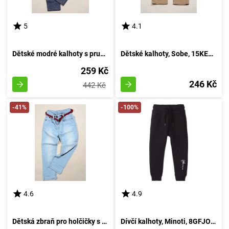
5
4.1
Dětské modré kalhoty s pružným pasem, Sobe, 15KKGTYT786, velikost 146 | vhodné pro věk 11 let
Dětské kalhoty, Sobe, 15KECPAN85, barva hnědá - velikost 74 | pro věk 9 měsíců
259 Kč
246 Kč
442 Kč
-41%
-100%
4.6
4.9
Dětská zbraň pro holčičky s popruhem, Wendee, DY25162-1, modrá - velikost 98 | 3 roky
Dívčí kalhoty, Minoti, 8GFJOG 1, černé - velikost 98/104 | pro věk 3 až 4 let