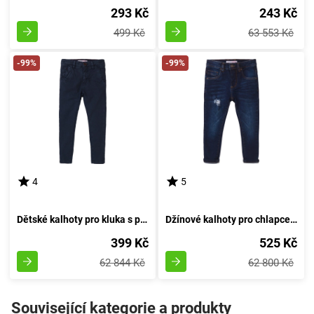
293 Kč
243 Kč
499 Kč
63 553 Kč
-99%
-99%
4
5
Dětské kalhoty pro kluka s pružností, Minoti, Retro 4, modro - velikost 98/104 | pro věk 3 až 4 let
Džínové kalhoty pro chlapce s pružností, Minoti, Scandi 4, modré - 98/104 | 3/4let
399 Kč
525 Kč
62 844 Kč
62 800 Kč
Související kategorie a produkty