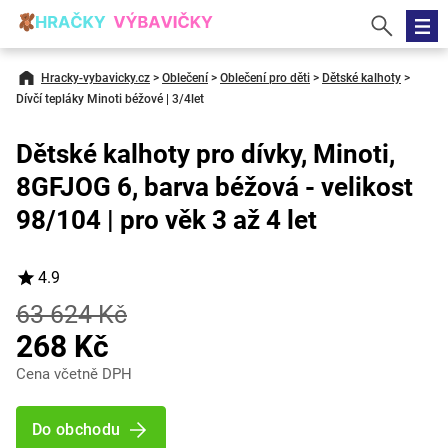
Hracky-vybavicky.cz
>
Oblečení
>
Oblečení pro děti
>
Dětské kalhoty
>
Dívčí tepláky Minoti béžové | 3/4let
Dětské kalhoty pro dívky, Minoti,
8GFJOG 6, barva béžová - velikost
98/104 | pro věk 3 až 4 let
4.9
63 624 Kč
268 Kč
Cena včetně DPH
Do obchodu