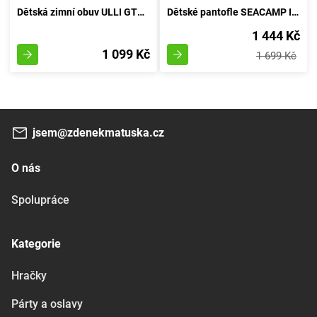
Dětská zimní obuv ULLI GTX, Superfit, 1-00425-81, modré provedení - velikost 21
Dětské pantofle SEACAMP II CNX, MODRÝ OCEÁN/LIMETKA, keen, 1022993/1022978/1022939, 36
1 444 Kč
1 099 Kč
1 699 Kč
jsem@zdenekmatuska.cz
O nás
Spolupráce
Kategorie
Hračky
Párty a oslavy