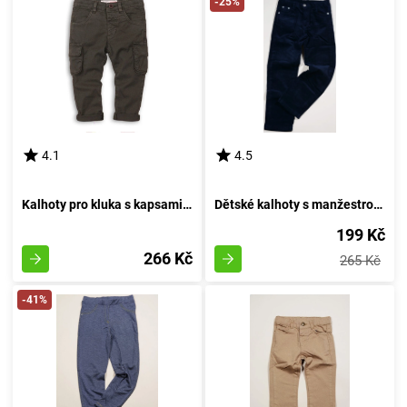
-25%
4.1
4.5
Kalhoty pro kluka s kapsami, značky Minoti, model RANGER 3 - velikost 80/86 | 12-18 měsíců
Dětské kalhoty s manžestrovým vzorem, Sobe, 15KECPAN601, černé - velikost 74 | 9 měsíců
199 Kč
266 Kč
265 Kč
-41%