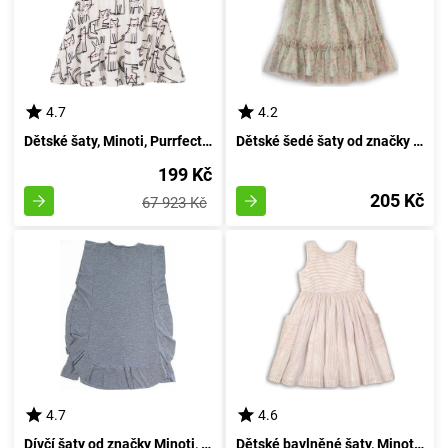
4.7
4.2
Dětské šaty, Minoti, Purrfect 4, bílé - velikost 86/92 | 18-24 měsíců
Dětské šedé šaty od značky Minoti pro dívky ve věku 2-3 let - velikost 92/98
199 Kč
205 Kč
67 923 Kč
4.7
4.6
Dívčí šaty od značky Minoti, model Wilderness 4, barva šedá - velikost 152/158 | pro věk 12/13 let
Dětské bavlněné šaty, Minoti, Island 3, bílé barvy - velikost 98/104 | pro věk 3-4 let