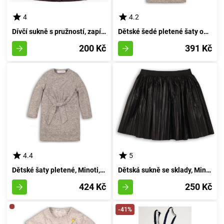
4
4.2
Dívčí sukně s pružností, zapínací, Minoti, ODSTÍN RŮŽOVÉHO DŘEVA 9, šedá - 98/104 | 3/4let
Dětské šedé pletené šaty od značky Minoti pro holčičky ve velikosti 98/104 | 3/4 let
200 Kč
391 Kč
4.4
5
Dětské šaty pletené, Minoti, WISTFUL 5, šedé - velikost 152/158 | pro věk 12/13 let
Dětská sukně se sklady, Minoti, VOID 12, černá - velikost 98/104 | pro věk 3-4 let
424 Kč
250 Kč
-41%