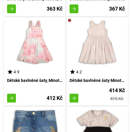
363 Kč
367 Kč
4.9
4.2
Dětské bavlněné šaty, Minoti, Island 5, pro dívku - velikost 152/158 | věk 12/13 let
Dětské bavlněné šaty Minoti, Island 3, barva bílá - velikost 152/158 | pro věk 12/13 let
414 Kč
412 Kč
415 Kč