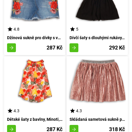
4.8
5
Džínová sukně pro dívky s vyšívanými detaily, Minoti, UTILITY 11, modrá - velikost 98/104 | pro věk 3-4 let
Dívčí šaty s dlouhými rukávy, Minoti, TWIST 12, černá - 92/98 | 2/3let
287 Kč
292 Kč
4.3
4.3
Dětské šaty z bavlny, Minoti, Kenya 4, pro dívku - velikost 92/98 | pro věk 2-3 let
Skládaná sametová sukně pro dívky, Minoti, PETAL 6, růžová - velikost 152/158 | vhodná pro věk 12-13 let
287 Kč
318 Kč