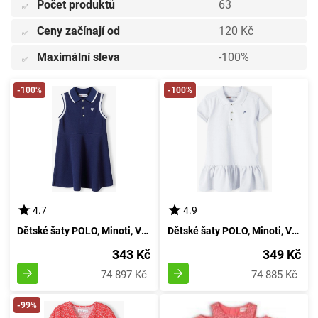
Počet produktů
63
✅
Ceny začínají od
120 Kč
✅
Maximální sleva
-100%
✅
-100%
-100%
4.7
4.9
Dětské šaty POLO, Minoti, Velikost 14polo 13, Dívčí - 98/104 | Věk 3-4 let
Dětské šaty POLO, Minoti, Velikost 14, Dívčí - 98/104 | 3/4 roky
343 Kč
349 Kč
74 897 Kč
74 885 Kč
-99%