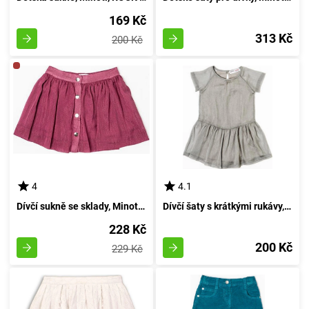
169 Kč
313 Kč
200 Kč
4
4.1
Dívčí sukně se sklady, Minoti, RŮŽOVÉ DŘEVO 4, červená - velikost 152/158 | pro věk 12/13 let
Dívčí šaty s krátkými rukávy, plisovaná sukně, Minoti, BARVU RŮŽOVÉHO DŘEVA 6, šedé - velikost 98/104 | pro věk 3-4 let
228 Kč
200 Kč
229 Kč