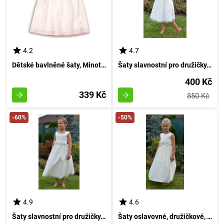
4.2
4.7
Dětské bavlněné šaty, Minoti, kolekce Pool 1, barva bílá - velikost 92/98 | pro věk 2-3 let
Šaty slavnostní pro družičky, Pidilidi, PD949, odstín krémový - velikost 92 | Dvouleté dítě
400 Kč
339 Kč
850 Kč
-60%
-50%
4.9
4.6
Šaty slavnostní pro družičky, Pidilidi, PD950, barva krémová - velikost 92 | pro věk 2 roky
Šaty oslavovné, družičkové, Pidilidi, PD952, krémové - 92 | 2 roky