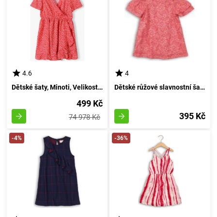
4.6
4
Dětské šaty, Minoti, Velikost 34, Dívčí - 158/164 | Věk 13/14 let
Dětské růžové slavnostní šaty, Minoti, KOUZELNÉ 1, velikost 98/104 | pro věk 3 až 4 let
499 Kč
395 Kč
74 978 Kč
-4%
-36%