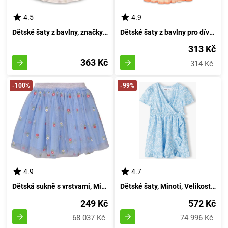
4.5
4.9
Dětské šaty z bavlny, značky Minoti, velikost 98/104 | pro věk 3-4 let, barva bílá
Dětské šaty z bavlny pro dívky, značky Minoti, model Hyper 3, odstín oranžové barvy - velikost 98/104 | pro věk 3-4 let
313 Kč
363 Kč
314 Kč
-100%
-99%
4.9
4.7
Dětská sukně s vrstvami, Minoti, Chain 5, modrá - velikost 86/92 | 18-24m
Dětské šaty, Minoti, Velikost 14, Dívčí - 158/164 | Věk 13/14 let
249 Kč
572 Kč
68 037 Kč
74 996 Kč