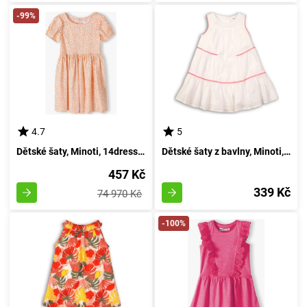
-99%
4.7
5
Dětské šaty, Minoti, 14dress 31, Dívčí - 98/104 | 3/4roky
Dětské šaty z bavlny, Minoti, Hut 1, bílé - velikost 92/98 | pro věk 2-3 let
457 Kč
339 Kč
74 970 Kč
-100%