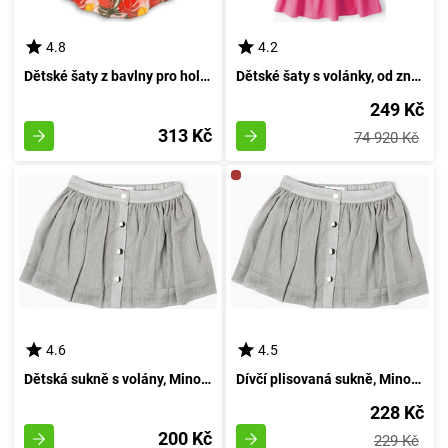
4.8
4.2
Dětské šaty z bavlny pro holčičky, Minoti, Kenya 4, velikost 116/122 | pro věk 6-7 let
Dětské šaty s volánky, od značky Minoti, Velikost 14, Dívčí - 92/98 | 2/3roky
249 Kč
313 Kč
74 920 Kč
4.6
4.5
Dětská sukně s volány, Minoti, ODSTÍN RŮŽOVÉHO DŘEVA 4, šedá - 98/104 | 3/4let
Dívčí plisovaná sukně, Minoti, BARVU RŮŽOVÉHO DŘEVA 4, šedá - 152/158 | 12/13let
228 Kč
200 Kč
229 Kč