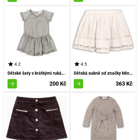
4.2
4.5
Dětské šaty s krátkými rukávy, plisovaná sukně, Minoti, BARVÁNEK 6, šedá - velikost 152/158 | pro věk 12-13 let
Dětská sukně od značky Minoti s květinovým vzorem, velikost 152/158 pro dívky ve věku 12-13 let
200 Kč
363 Kč