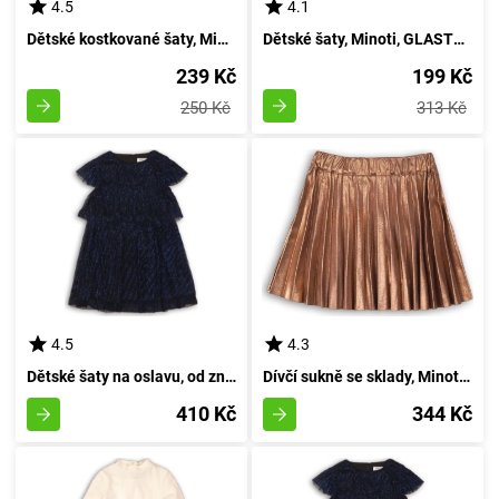
4.5
4.1
Dětské kostkované šaty, Minoti, PREP 8, azurová - velikost 98/104 | pro věk 3 až 4 roky
Dětské šaty, Minoti, GLASTO 4, dívčí - velikost 98/104 | pro věk 3 až 4 let
239 Kč
199 Kč
250 Kč
313 Kč
4.5
4.3
Dětské šaty na oslavu, od značky Minoti, FORTUNE 3, v hluboké modři - velikost 92/98 | pro věk 2-3 let
Dívčí sukně se sklady, Minoti, ZAČAROVANÁ 10, holčička - 98/104 | 3/4let
410 Kč
344 Kč