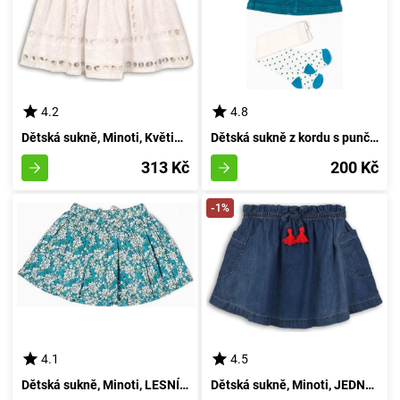
4.2
4.8
Dětská sukně, Minoti, Květina hortenzie 10, bílá - velikost 98/104 | pro věk 3/4 let
Dětská sukně z kordu s punčochami, Minoti, MAGICKÝ 3, modrá - velikost 98/104 | pro věk 3-4 let
313 Kč
200 Kč
-1%
4.1
4.5
Dětská sukně, Minoti, LESNÍ 10, modrá - 92/98 | 2/3let
Dětská sukně, Minoti, JEDNOROŽEC 4, modrá - velikost 92/98 | 2-3 roky