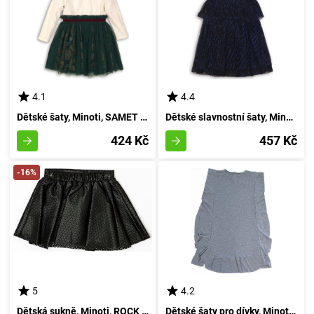
4.1
4.4
Dětské šaty, Minoti, SAMET 2, dívčí - 92/98 | 2/3let
Dětské slavnostní šaty, Minoti, FORTUNE 3, temně modré - velikost 98/104 | pro věk 3-4 let
424 Kč
457 Kč
-16%
5
4.2
Dětská sukně, Minoti, ROCK 13, černá - velikost 98/104 | pro věk 3-4 let
Dětské šaty pro dívky, Minoti, Wilderness 4, šedé barvy - velikost 98/104 | pro věk 3 až 4 let