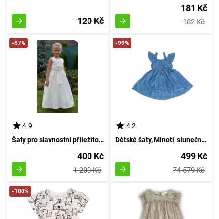
181 Kč
120 Kč
182 Kč
-67%
-99%
4.9
4.2
Šaty pro slavnostní příležitosti, pro družičky, od značky Pidilidi, model PD951, v odstínu krémové barvy, velikost 92 | pro věk 2 roky
Dětské šaty, Minoti, sluneční západ 4, Dívčí - 98/104 | 3/4 roky
400 Kč
499 Kč
1 200 Kč
74 579 Kč
-100%