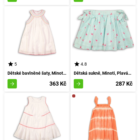
5
4.8
Dětské bavlněné šaty, Minoti, kolekce Pool 1, barva bílá - velikost 98/104 | pro věk 3-4 let
Dětská sukně, Minoti, Plavání 7, dívka - 98/104 | 3/4let
363 Kč
287 Kč