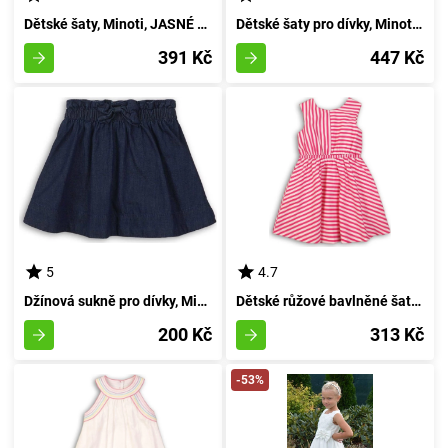
Dětské šaty, Minoti, JASNÉ 4, dívčí - 98/104 | 3/4let
Dětské šaty pro dívky, Minoti, RŮŽOVÉ 4, dívčí - velikost 152/158 | ve věku 12/13 let
391 Kč
447 Kč
5
4.7
Džínová sukně pro dívky, Minoti, CESTOVATELKA 12, modrá - velikost 92/98 | pro věk 2-3 let
Dětské růžové bavlněné šaty, Minoti, Funhouse 6, velikost 86/92 | 18-24 měsíců
200 Kč
313 Kč
-53%