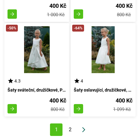
400 Kč
400 Kč
1 000 Kč
800 Kč
-50%
-64%
4.3
4
Šaty sváteční, družičkové, Pidilidi, PD953, krémové - 92 | 2 léta
Šaty oslavující, družičkové, Pidilidi, PD954, krémové - 92 | 2 roky
400 Kč
400 Kč
800 Kč
1 099 Kč
1
2