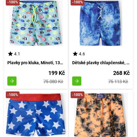
-100%
-100%
4.1
4.6
Plavky pro kluka, Minoti, 13plavání 14, Chlapec - 98/104 | 3/4roky
Dětské plavky chlapčenské, Minoti, 13swim 21, Kluk - 98/104 | 3/4let
199 Kč
268 Kč
75 080 Kč
75 113 Kč
-100%
-100%