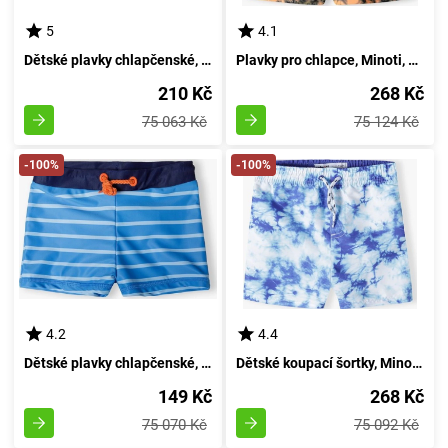
5
4.1
Dětské plavky chlapčenské, značky Minoti, Kolekce 13plavání 7, Velikost kluka - 92/98 | 2/3let
Plavky pro chlapce, Minoti, 13plavání 24, Kluk - 98/104 | 3/4let
210 Kč
268 Kč
75 063 Kč
75 124 Kč
-100%
-100%
4.2
4.4
Dětské plavky chlapčenské, Minoti, 13swim 8, Kluk - velikost 86/92 | 18-24 měsíců
Dětské koupací šortky, Minoti, 13plavání 17, Chlapec - 98/104 | 3/4roky
149 Kč
268 Kč
75 070 Kč
75 092 Kč