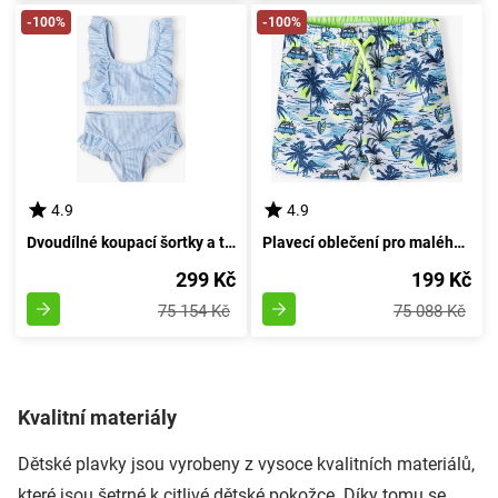
-100%
-100%
4.9
4.9
Dvoudílné koupací šortky a top pro dívky od značky Minoti, model 14swim21, Velikost Holka - 158/164 | Věk 13/14 let
Plavecí oblečení pro malého chlapce, Minoti, 13plavec 16, Kluk - 92/98 | 2/3roky
299 Kč
199 Kč
75 154 Kč
75 088 Kč
Kvalitní materiály
Dětské plavky jsou vyrobeny z vysoce kvalitních materiálů,
které jsou šetrné k citlivé dětské pokožce. Díky tomu se