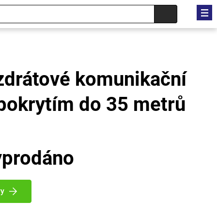
zdrátové komunikační
 pokrytím do 35 metrů
yprodáno
vy