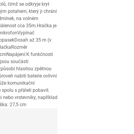
lů, čímž se odkryje kryt
vým potahem, který ji chrání
dmínek, na volném
dálenost cca 35m.Hračka je
/mikrofonVypínač
 opasekDosah až 35 m (v
sílačkaRozměr
3 cmNapájení:K funkčnosti
ejsou součástí
 způsobí hlasitou zpětnou
oveň nabití baterie ovlivní
může komunikační
spolu s přáteli pobavit.
i nebo vrstevníky, například
ýška: 27,5 cm