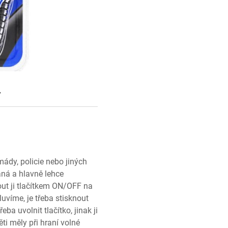
y
mády, policie nebo jiných
aná a hlavně lehce
out ji tlačítkem ON/OFF na
uvíme, je třeba stisknout
eba uvolnit tlačítko, jinak ji
i měly při hraní volné