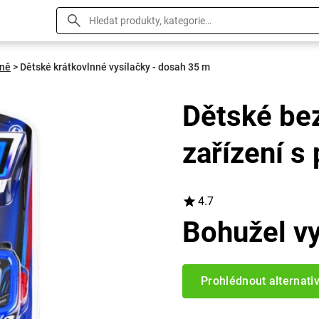
aně
>
Dětské krátkovlnné vysílačky - dosah 35 m
Dětské be
zařízení s
4.7
Bohužel v
Prohlédnout alternati