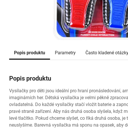
Popis produktu
Parametry
Často kladené otázk
Popis produktu
Vysílačky pro děti jsou ideální pro hraní pronásledování, ar
imaginárních her. Dětská vysílačka je velmi pěkně zpracov
ovladatelná. Do každé vysílačky stačí vložit baterie a zapn
pravé straně zařízení. Aby nás druhá osoba slyšela, když ml
levé tlačítko. Pokud chceme slyšet, co říká druhá osoba, je tř
neuslyšíme. Barevná vysílačka má sponu na opasek, aby dět