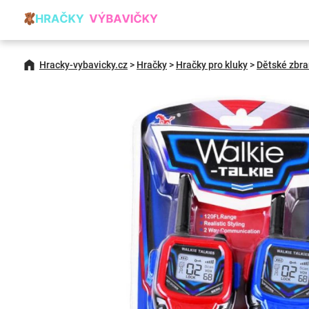
Hracky-vybavicky.cz
>
Hračky
>
Hračky pro kluky
>
Dětské zbr