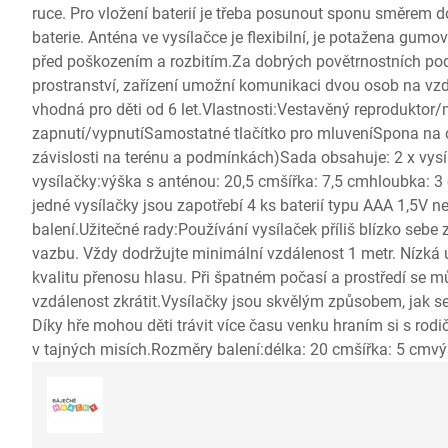
ruce. Pro vložení baterií je třeba posunout sponu směrem do
baterie. Anténa ve vysílačce je flexibilní, je potažena gumo
před poškozením a rozbitím.Za dobrých povětrnostních po
prostranství, zařízení umožní komunikaci dvou osob na vz
vhodná pro děti od 6 let.Vlastnosti:Vestavěný reproduktor
zapnutí/vypnutíSamostatné tlačítko pro mluveníSpona na
závislosti na terénu a podmínkách)Sada obsahuje: 2 x vy
vysílačky:výška s anténou: 20,5 cmšířka: 7,5 cmhloubka: 
jedné vysílačky jsou zapotřebí 4 ks baterií typu AAA 1,5V n
balení.Užitečné rady:Používání vysílaček příliš blízko sebe
vazbu. Vždy dodržujte minimální vzdálenost 1 metr. Nízká úr
kvalitu přenosu hlasu. Při špatném počasí a prostředí se 
vzdálenost zkrátit.Vysílačky jsou skvělým způsobem, jak se 
Díky hře mohou děti trávit více času venku hraním si s rodič
v tajných misích.Rozměry balení:délka: 20 cmšířka: 5 cmv